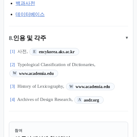
백과사전
데이터베이스
8.
인용 및 각주
▾
(새 탭에서 열림)
사전,
[1]
encykorea.aks.ac.kr
E
Typological Classification of Dictionaries,
[2]
(새 탭에서 열림)
www.academia.edu
W
(새 탭에서 열림)
History of Lexicography,
[3]
www.academia.edu
W
(새 탭에서 열림)
Archives of Design Research,
[4]
aodr.org
A
참여