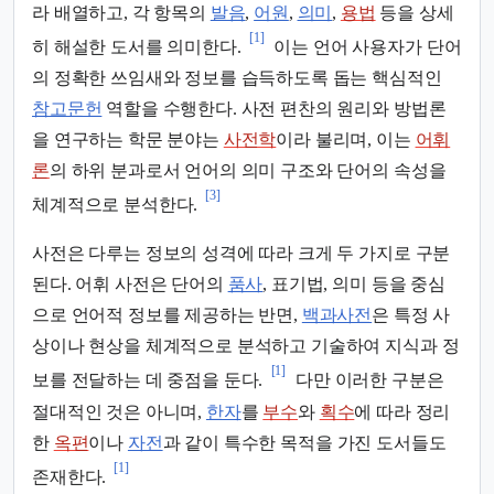
라 배열하고, 각 항목의
발음
,
어원
,
의미
,
용법
등을 상세
[1]
히 해설한 도서를 의미한다.
이는 언어 사용자가 단어
의 정확한 쓰임새와 정보를 습득하도록 돕는 핵심적인
참고문헌
역할을 수행한다. 사전 편찬의 원리와 방법론
을 연구하는 학문 분야는
사전학
이라 불리며, 이는
어휘
론
의 하위 분과로서 언어의 의미 구조와 단어의 속성을
[3]
체계적으로 분석한다.
사전은 다루는 정보의 성격에 따라 크게 두 가지로 구분
된다. 어휘 사전은 단어의
품사
, 표기법, 의미 등을 중심
으로 언어적 정보를 제공하는 반면,
백과사전
은 특정 사
상이나 현상을 체계적으로 분석하고 기술하여 지식과 정
[1]
보를 전달하는 데 중점을 둔다.
다만 이러한 구분은
절대적인 것은 아니며,
한자
를
부수
와
획수
에 따라 정리
한
옥편
이나
자전
과 같이 특수한 목적을 가진 도서들도
[1]
존재한다.