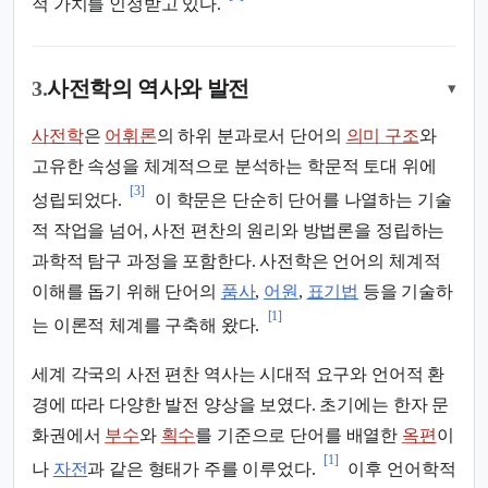
적 가치를 인정받고 있다.
3.
사전학의 역사와 발전
▾
사전학
은
어휘론
의 하위 분과로서 단어의
의미 구조
와
고유한 속성을 체계적으로 분석하는 학문적 토대 위에
[3]
성립되었다.
이 학문은 단순히 단어를 나열하는 기술
적 작업을 넘어, 사전 편찬의 원리와 방법론을 정립하는
과학적 탐구 과정을 포함한다. 사전학은 언어의 체계적
이해를 돕기 위해 단어의
품사
,
어원
,
표기법
등을 기술하
[1]
는 이론적 체계를 구축해 왔다.
세계 각국의 사전 편찬 역사는 시대적 요구와 언어적 환
경에 따라 다양한 발전 양상을 보였다. 초기에는 한자 문
화권에서
부수
와
획수
를 기준으로 단어를 배열한
옥편
이
[1]
나
자전
과 같은 형태가 주를 이루었다.
이후 언어학적