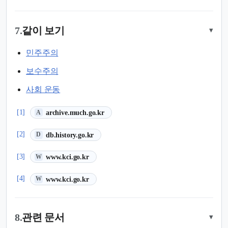
7.
같이 보기
▾
민주주의
보수주의
사회 운동
(새 탭에서 열림)
[1]
archive.much.go.kr
A
(새 탭에서 열림)
[2]
db.history.go.kr
D
(새 탭에서 열림)
[3]
www.kci.go.kr
W
(새 탭에서 열림)
[4]
www.kci.go.kr
W
8.
관련 문서
▾