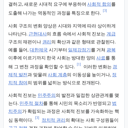
결하고, 새로운 시대적 요구에 부응하여
사회적 합의
를
[3]
도출해 나가는 역동적인 과정을 특징으로 한다.
사회 구조의 변화 양상은 시대와 지역에 따라 상이하게
나타난다.
근현대사
의 흐름 속에서 사회적 진보는
계급
구조의 재편이나
권리
의 확산과 같은 형태로 관찰된다.
예를 들어,
대한제국
시기부터
일제강점기
를 거쳐
광복
이후에 이르기까지 한국 사회는 방대한 양의
사료
를 통
[1]
해 그 변천 과정을 확인할 수 있다.
이러한 변화는
경
제적 발전
과 맞물려
사회 계층
의 이동성을 높이거나,
정
치적 참여
의 범위를 넓히는 방식으로 전개된다.
사회적 진보는
민주주의
의 발전과 밀접한 상관관계를 맺
는다.
민주적 절차
를 통해 시민의 목소리가 반영되고
법
치주의
가 확립되는 과정은 사회적 진보를 가속화하는 핵
[3]
심 동력이다.
정치적 권리
의 확대는 사회 구성원들이