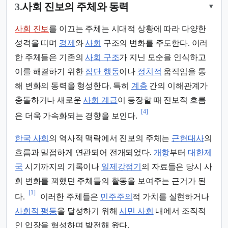
3.
사회 진보의 주체와 동력
▾
사회 진보
를 이끄는 주체는 시대적 상황에 따라 다양한
성격을 띠며
경제
와
사회
구조의 변화를 주도한다. 이러
한 주체들은 기존의
사회 구조
가 지닌 모순을 인식하고
이를 해결하기 위한
집단 행동
이나
정치적
움직임을 통
해 변화의 동력을 형성한다. 특히
계층
간의 이해관계가
충돌하거나 새로운
사회 계급
이 등장할 때 진보적 흐름
[4]
은 더욱 가속화되는 경향을 보인다.
한국 사회
의 역사적 맥락에서 진보의 주체는
근현대사
의
흐름과 밀접하게 연관되어 전개되었다.
개항
부터
대한제
국
시기까지의 기록이나
일제강점기
의 자료들은 당시 사
회 변화를 꾀했던 주체들의 활동을 보여주는 근거가 된
[1]
다.
이러한 주체들은
민주주의
적 가치를 실현하거나
사회적 평등
을 달성하기 위해
시민 사회
내에서 조직적
인 입장을 형성하며 발전해 왔다.