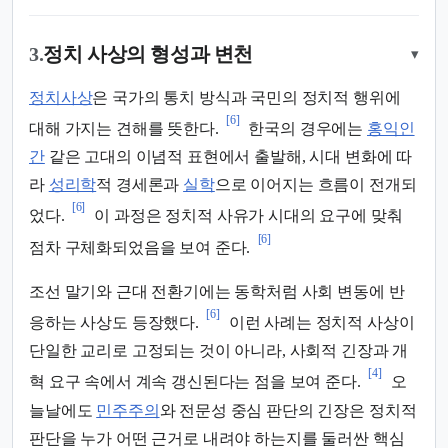
3.
정치 사상의 형성과 변천
▾
정치사상
은 국가의 통치 방식과 국민의 정치적 행위에
[6]
대해 가지는 견해를 뜻한다.
한국의 경우에는
홍익인
간
같은 고대의 이념적 표현에서 출발해, 시대 변화에 따
라
성리학
적 경세론과
실학
으로 이어지는 흐름이 전개되
[6]
었다.
이 과정은 정치적 사유가 시대의 요구에 맞춰
[6]
점차 구체화되었음을 보여 준다.
조선 말기와 근대 전환기에는 동학처럼 사회 변동에 반
[6]
응하는 사상도 등장했다.
이런 사례는 정치적 사상이
단일한 교리로 고정되는 것이 아니라, 사회적 긴장과 개
[4]
혁 요구 속에서 계속 갱신된다는 점을 보여 준다.
오
늘날에도
민주주의
와 전문성 중심 판단의 긴장은 정치적
판단을 누가 어떤 근거로 내려야 하는지를 둘러싼 핵심