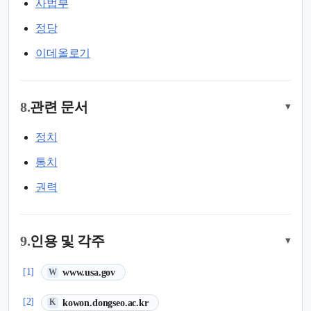
사법부
정당
이데올로기
8.
관련 문서
▾
정치
통치
권력
9.
인용 및 각주
▾
(새 탭에서 열림)
[1]
www.usa.gov
W
(새 탭에서 열림)
[2]
kowon.dongseo.ac.kr
K