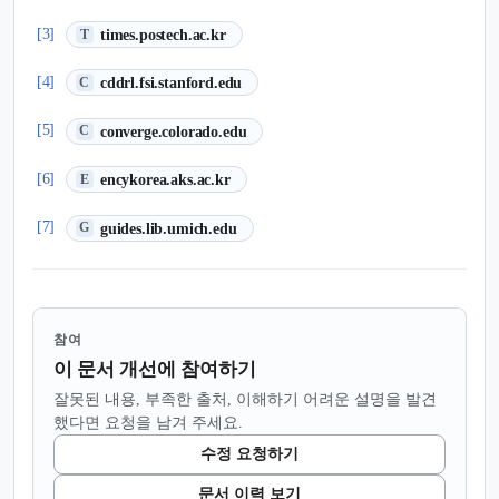
(새 탭에서 열림)
[3]
times.postech.ac.kr
T
(새 탭에서 열림)
[4]
cddrl.fsi.stanford.edu
C
(새 탭에서 열림)
[5]
converge.colorado.edu
C
(새 탭에서 열림)
[6]
encykorea.aks.ac.kr
E
(새 탭에서 열림)
[7]
guides.lib.umich.edu
G
참여
이 문서 개선에 참여하기
잘못된 내용, 부족한 출처, 이해하기 어려운 설명을 발견
했다면 요청을 남겨 주세요.
수정 요청하기
문서 이력 보기