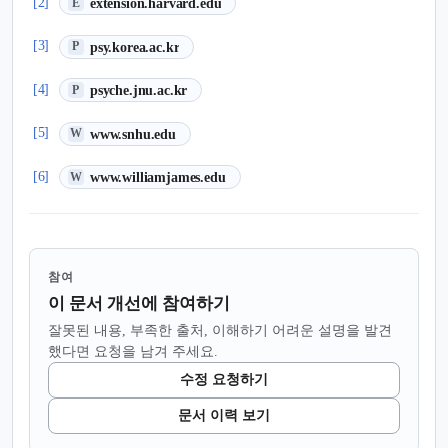
(새 탭에서 열림)
[2]
extension.harvard.edu
E
(새 탭에서 열림)
[3]
psy.korea.ac.kr
P
(새 탭에서 열림)
[4]
psyche.jnu.ac.kr
P
(새 탭에서 열림)
[5]
www.snhu.edu
W
(새 탭에서 열림)
[6]
www.williamjames.edu
W
참여
이 문서 개선에 참여하기
잘못된 내용, 부족한 출처, 이해하기 어려운 설명을 발견
했다면 요청을 남겨 주세요.
수정 요청하기
문서 이력 보기