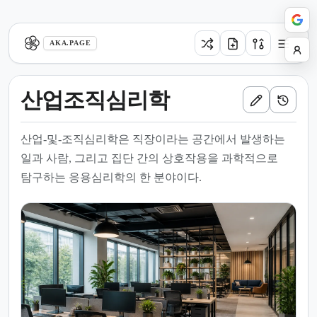
aka.page
AKA.PAGE
산업조직심리학
산업-및-조직심리학은 직장이라는 공간에서 발생하는
일과 사람, 그리고 집단 간의 상호작용을 과학적으로
탐구하는 응용심리학의 한 분야이다.