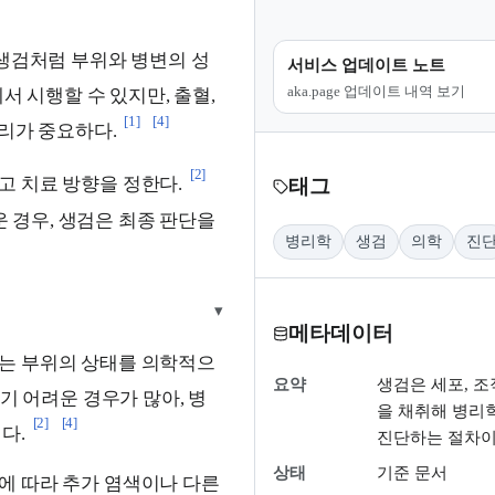
 생검처럼 부위와 병변의 성
서비스 업데이트 노트
aka.page 업데이트 내역 보기
서 시행할 수 있지만, 출혈,
[1]
[4]
관리가 중요하다.
[2]
고 치료 방향을 정한다.
태그
 경우, 생검은 최종 판단을
병리학
생검
의학
진
▾
메타데이터
는 부위의 상태를 의학적으
요약
생검은 세포, 조
 어려운 경우가 많아, 병
을 채취해 병리
[2]
[4]
다.
진단하는 절차이
상태
기준 문서
에 따라 추가 염색이나 다른