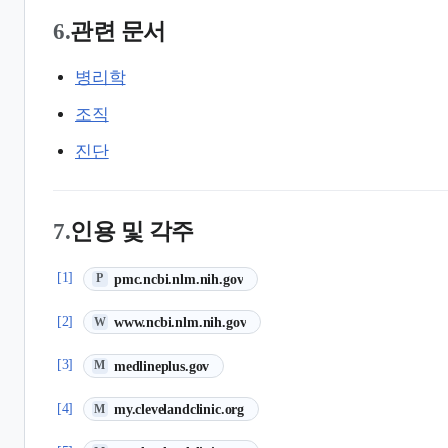
6.
관련 문서
병리학
조직
진단
7.
인용 및 각주
(새 탭에서 열림)
[1]
pmc.ncbi.nlm.nih.gov
P
(새 탭에서 열림)
[2]
www.ncbi.nlm.nih.gov
W
(새 탭에서 열림)
[3]
medlineplus.gov
M
(새 탭에서 열림)
[4]
my.clevelandclinic.org
M