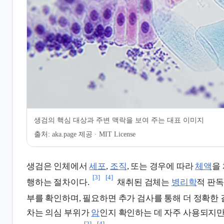
7.
인용 및 각주
생검의 핵심 대상과 주변 맥락을 보여 주는 대표 이미지
출처:
aka.page 제공 · MIT License
생검은 인체에서
세포
,
조직
, 또는 경우에 따라
체액
을
[3]
[4]
행하는 절차이다.
채취된 검체는
병리학
적 판독
부를 확인하며, 필요하면 추가 검사를 통해 더 정확한 
차는 의심 부위가
암
인지 확인하는 데 자주 사용되지만
[2]
[4]