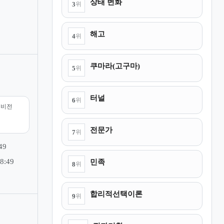
상태 변화
3
위
해고
4
위
쿠마라(고구마)
5
위
터널
6
위
리비전
전문가
7
위
49
민족
8:49
8
위
합리적선택이론
9
위