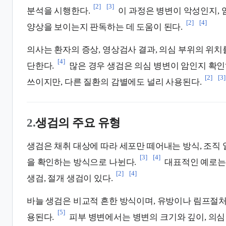
[2]
[3]
분석을 시행한다.
이 과정은 병변이 악성인지, 
[2]
[4]
양상을 보이는지 판독하는 데 도움이 된다.
의사는 환자의 증상, 영상검사 결과, 의심 부위의 위치
[4]
단한다.
많은 경우 생검은 의심 병변이 암인지 확
[2]
[3]
쓰이지만, 다른 질환의 감별에도 널리 사용된다.
2.
생검의 주요 유형
생검은 채취 대상에 따라 세포만 떼어내는 방식, 조직 
[3]
[4]
을 확인하는 방식으로 나뉜다.
대표적인 예로는 
[2]
[4]
생검, 절개 생검이 있다.
바늘 생검은 비교적 흔한 방식이며, 유방이나 림프절처
[5]
용된다.
피부 병변에서는 병변의 크기와 깊이, 의심 