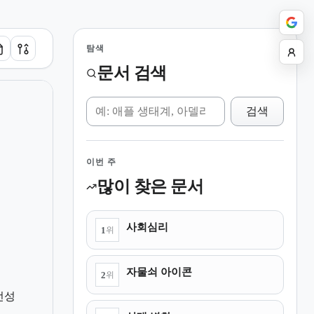
탐색
문서 검색
위키 검색
검색
이번 주
많이 찾은 문서
사회심리
1
위
자물쇠 아이콘
2
위
전성