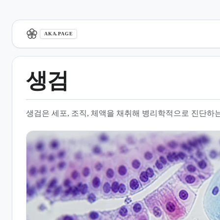
aka.page
AKA.PAGE
생검
1.
생검의 목적과 필요성
생검은 세포, 조직, 체액을 채취해 병리학적으로 진단하
2.
생검의 주요 유형
3.
부위별 생검 방법
4.
검사 과정 및 병리 검사
5.
생검 시 고려사항 및 안전성
6.
관련 문서