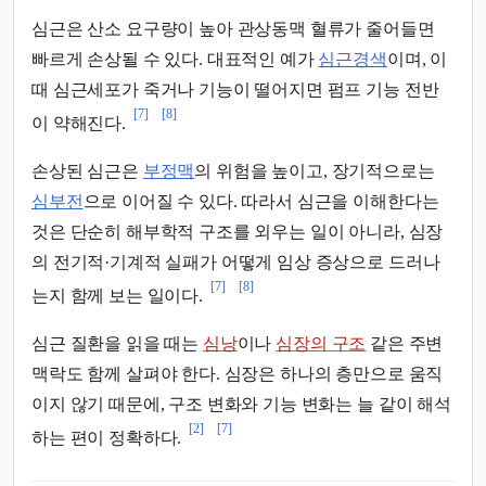
심근은 산소 요구량이 높아 관상동맥 혈류가 줄어들면
빠르게 손상될 수 있다. 대표적인 예가
심근경색
이며, 이
때 심근세포가 죽거나 기능이 떨어지면 펌프 기능 전반
[7]
[8]
이 약해진다.
손상된 심근은
부정맥
의 위험을 높이고, 장기적으로는
심부전
으로 이어질 수 있다. 따라서 심근을 이해한다는
것은 단순히 해부학적 구조를 외우는 일이 아니라, 심장
의 전기적·기계적 실패가 어떻게 임상 증상으로 드러나
[7]
[8]
는지 함께 보는 일이다.
심근 질환을 읽을 때는
심낭
이나
심장의 구조
같은 주변
맥락도 함께 살펴야 한다. 심장은 하나의 층만으로 움직
이지 않기 때문에, 구조 변화와 기능 변화는 늘 같이 해석
[2]
[7]
하는 편이 정확하다.