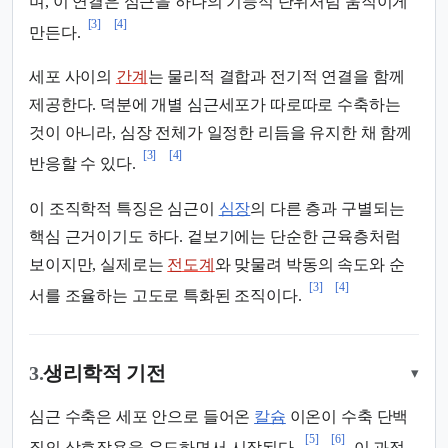
며, 이 연결은 심근을 하나의 기능적 단위처럼 움직이게
[3]
[4]
만든다.
세포 사이의
간계
는 물리적 결합과 전기적 연결을 함께
제공한다. 덕분에 개별 심근세포가 따로따로 수축하는
것이 아니라, 심장 전체가 일정한 리듬을 유지한 채 함께
[3]
[4]
반응할 수 있다.
이 조직학적 특징은 심근이
심장
의 다른 층과 구별되는
핵심 근거이기도 하다. 겉보기에는 단순한 근육층처럼
보이지만, 실제로는
전도계
와 맞물려 박동의 속도와 순
[3]
[4]
서를 조율하는 고도로 특화된 조직이다.
3.
생리학적 기전
▾
심근 수축은 세포 안으로 들어온
칼슘
이온이 수축 단백
[5]
[6]
질의 상호작용을 유도하면서 시작된다.
이 과정