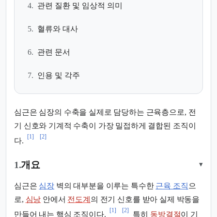
4.
관련 질환 및 임상적 의미
5.
혈류와 대사
6.
관련 문서
7.
인용 및 각주
심근은 심장의 수축을 실제로 담당하는 근육층으로, 전
기 신호와 기계적 수축이 가장 밀접하게 결합된 조직이
[1]
[2]
다.
1.
개요
▾
심근은
심장
벽의 대부분을 이루는 특수한
근육 조직
으
로,
심낭
안에서
전도계
의 전기 신호를 받아 실제 박동을
[1]
[2]
만들어 내는 핵심 조직이다.
특히
동방결절
이 기