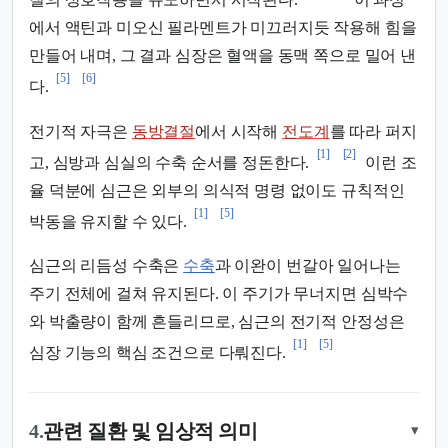
에서 액틴과 미오신 필라멘트가 미끄러지듯 작용해 힘을
만들어 내며, 그 결과 심장은 혈액을 동맥 쪽으로 밀어 낸
[5]
[6]
다.
전기적 자극은
동방결절
에서 시작해
전도계
를 따라 퍼지
[1]
[2]
고, 심방과 심실의 수축 순서를 정돈한다.
이런 조
율 덕분에 심근은 외부의 의식적 명령 없이도 규칙적인
[1]
[5]
박동을 유지할 수 있다.
심근의 리듬성 수축은
수축
과 이완이 번갈아 일어나는
주기 전체에 걸쳐 유지된다. 이 주기가 무너지면 심박수
와 박출량이 함께 흔들리므로, 심근의 전기적 안정성은
[1]
[5]
심장 기능의 핵심 조건으로 다뤄진다.
4.
관련 질환 및 임상적 의미
▾