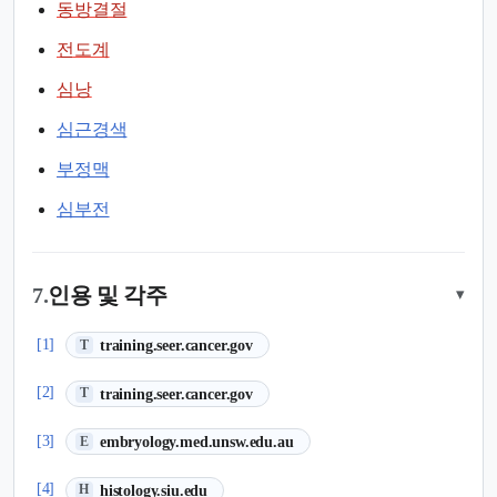
동방결절
전도계
심낭
심근경색
부정맥
심부전
7.
인용 및 각주
▾
(새 탭에서 열림)
[1]
training.seer.cancer.gov
T
(새 탭에서 열림)
[2]
training.seer.cancer.gov
T
(새 탭에서 열림)
[3]
embryology.med.unsw.edu.au
E
(새 탭에서 열림)
[4]
histology.siu.edu
H