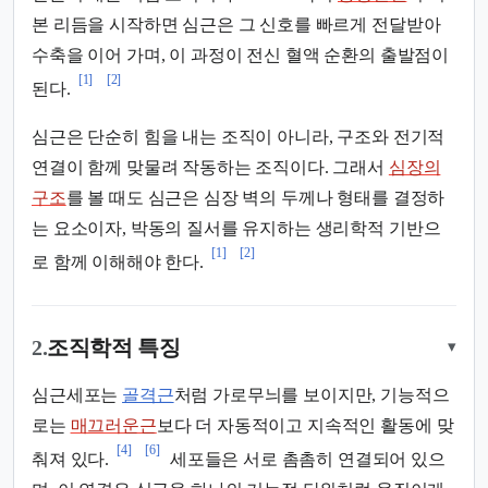
본 리듬을 시작하면 심근은 그 신호를 빠르게 전달받아
수축을 이어 가며, 이 과정이 전신 혈액 순환의 출발점이
[1]
[2]
된다.
심근은 단순히 힘을 내는 조직이 아니라, 구조와 전기적
연결이 함께 맞물려 작동하는 조직이다. 그래서
심장의
구조
를 볼 때도 심근은 심장 벽의 두께나 형태를 결정하
는 요소이자, 박동의 질서를 유지하는 생리학적 기반으
[1]
[2]
로 함께 이해해야 한다.
2.
조직학적 특징
▾
심근세포는
골격근
처럼 가로무늬를 보이지만, 기능적으
로는
매끄러운근
보다 더 자동적이고 지속적인 활동에 맞
[4]
[6]
춰져 있다.
세포들은 서로 촘촘히 연결되어 있으