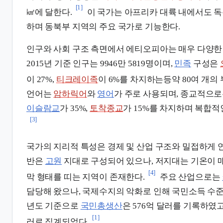
[1]
㎢에 달한다.
이 국가는 아프리카 대륙 내에서도 
하며 동북부 지역의 주요 국가로 기능한다.
인구와 사회 구조 측면에서 에티오피아는 매우 다양한
2015년 기준 인구는 9946만 5819명이며,
민족
구성은
이 27%,
티크레이족
이 6%를 차지하는등약 80여 개의
언어는
암하릭어
와
영어
가 주로 사용되며, 종교적으
이슬람교
가 35%,
토착종교
가 15%를 차지하며 복합적
[3]
국가의 지리적 특성은 경제 및 산업 구조와 밀접하게 연
반은
고원
지대로 구성되어 있으나, 저지대는 기온이 
[4]
막 형태를 띠는 지역이 존재한다.
주요 산업으로는
담당해 왔으나, 국제수지의 악화로 인해 국민소득 수준은
년도 기준으로
국민총생산
은 576억 달러를 기록하였고
[1]
러로 집계되었다.