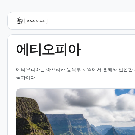
aka.page
AKA.PAGE
에티오피아
1.
개요
에티오피아는 아프리카 동북부 지역에서 홍해와 인접한 
2.
지리적 특징과 기후
국가이다.
3.
인구와 사회 구성
4.
역사와 정치 체제
5.
경제 및 개발 지표
6.
여행 및 안전 정보