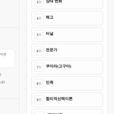
상태 변화
3
위
해고
4
위
터널
5
위
전문가
6
위
리비전
쿠마라(고구마)
7
위
5
민족
:45
8
위
합리적선택이론
9
위