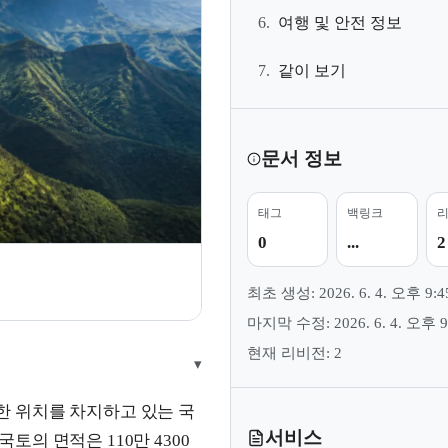
6.
여행 및 안전 정보
7.
같이 보기
문서 정보
태그
백링크
0
...
2
지
최초 생성: 2026. 6. 4. 오후 9:4
마지막 수정: 2026. 6. 4. 오후 9
현재 리비전: 2
▾
한 위치를 차지하고 있는 국
서비스
 국토의 면적은 110만 4300