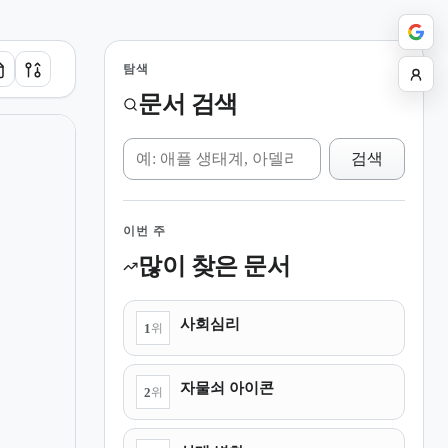
탐색
문서 검색
위키 검색
검색
이번 주
많이 찾은 문서
사회심리
1
위
자물쇠 아이콘
2
위