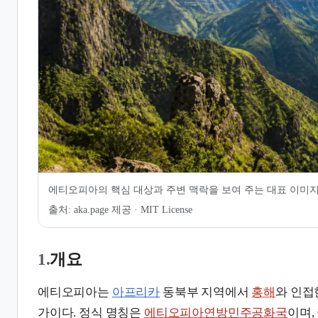
7.
같이 보기
에티오피아의 핵심 대상과 주변 맥락을 보여 주는 대표 이미
출처:
aka.page 제공 · MIT License
1.
개요
에티오피아는
아프리카
동북부 지역에서
홍해
와 인접
가이다. 정식 명칭은
에티오피아연방민주공화국
이며,