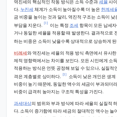
역진세의 핵심적인 작동 방식은 소득 수준과
세율
사이
다.
누진세
체계가 소득이 높아질수록 더 높은
한계세
금 비중을 높이는 것과 달리, 역진적 구조는 소득이 낮
[1]
부담을 지운다.
이는 특정
조세
항목이 모든 납세자
거나 동일한 세율을 적용할 때 발생한다. 결과적으로 
하는 비중은 소득이 낮을수록 상대적으로 상승하게 된
비례세
와 역진세는 세율의 적용 방식 측면에서 유사한 
제적 영향력에서는 차이를 보인다. 모든 시민에게 소
적용하는 방식은 언뜻 공정해 보일 수 있으나, 실질적
[1]
격은 계층별로 상이하다.
소득이 낮은 개인은 생계
비중이 높기 때문에, 동일한 액수의 세금이 부과되더
비중이 급격히 높아지는 구조적 특성을 가진다.
과세대상
의 범위와 부과 방식에 따라 세율의 실질적 
다. 소득이 증가함에 따라 세금의 절대적인 액수는 늘어