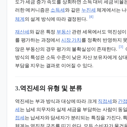
도가 세금 증가 속도를 상회하면 소득 대비 세금 비율은
러한 메커니즘은
소득세
와 같은
누진세
체계에서는 나
[4]
체계
의 설계 방식에 따라 결정된다.
재산세
와 같은 특정
부동산
관련 세목에서도 역진성이 
를 평가하는 과정에서
시장 가치
를 정확히 반영하지 
[3]
않은 부동산의 경우 평가의 불확실성이 존재한다.
방식의 특성은 소득 수준이 낮은 자산 보유자에게 상
부담을 지우는 결과로 이어질 수 있다.
3.
역진세의 유형 및 분류
역진세는 부과 방식과 대상에 따라 크게
직접세
와
간
세
는 납세 의무자와 실제 세금을 부담하는 사람이 동
접세
는 납세자와 담세자가 분리되는 특징을 가진다. 
체계는 역진적 구조를 띠기 쉽다. 모든 소비자가 물건