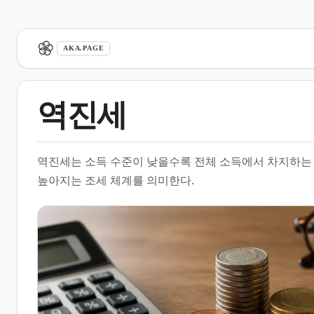
aka.page
AKA.PAGE
역진세
1.
개요
역진세는 소득 수준이 낮을수록 전체 소득에서 차지하는
2.
역진세의 작동 원리와 메커니
높아지는 조세 체계를 의미한다.
즘
3.
역진세의 유형 및 분류
4.
경제적 영향과 형평성 논란
5.
국가별 사례 및 정치적 쟁점