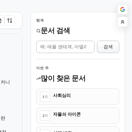
탐색
문서 검색
위키 검색
검색
이번 주
많이 찾은 문서
메커니
사회심리
1
위
자물쇠 아이콘
2
위
논란