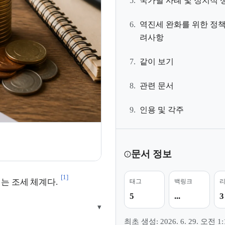
5.
국가별 사례 및 정치적 
6.
역진세 완화를 위한 정책
려사항
7.
같이 보기
8.
관련 문서
9.
인용 및 각주
문서 정보
[1]
는 조세 체계다.
태그
백링크
5
...
3
▾
최초 생성: 2026. 6. 29. 오전 1: