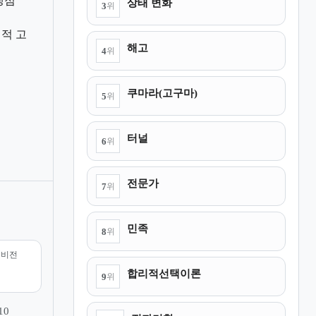
쟁점
상태 변화
3
위
적 고
해고
4
위
쿠마라(고구마)
5
위
터널
6
위
전문가
7
위
민족
8
위
리비전
합리적선택이론
9
위
10