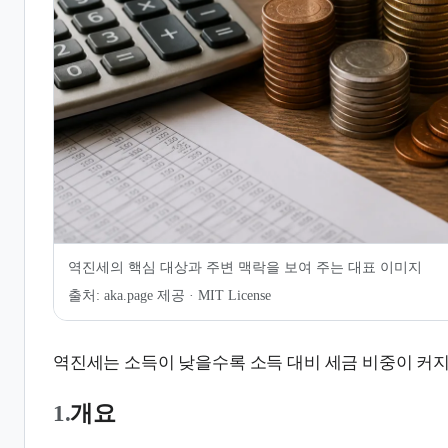
6.
역진세 완화를 위한 정책적 고
려사항
7.
같이 보기
8.
관련 문서
9.
인용 및 각주
역진세의 핵심 대상과 주변 맥락을 보여 주는 대표 이미지
출처:
aka.page 제공 · MIT License
역진세는 소득이 낮을수록 소득 대비 세금 비중이 커지
1.
개요