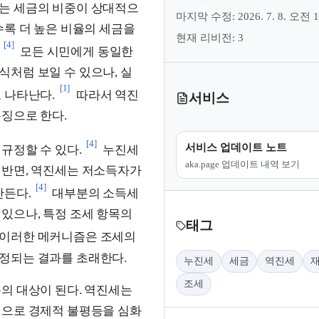
는 세금의 비중이 상대적으
마지막 수정: 2026. 7. 8. 오전 1
수록 더 높은 비율의 세금을
현재 리비전: 3
[4]
모든 시민에게 동일한
처럼 보일 수 있으나, 실
[1]
 나타난다.
따라서 역진
서비스
징으로 한다.
[4]
서비스 업데이트 노트
규정할 수 있다.
누진세
aka.page 업데이트 내역 보기
 반면, 역진세는 저소득자가
[4]
만든다.
대부분의 소득세
있으나, 특정 조세 항목의
태그
이러한 메커니즘은 조세의
정되는 결과를 초래한다.
누진세
세금
역진세
조세
의 대상이 된다. 역진세는
적으로 경제적 불평등을 심화