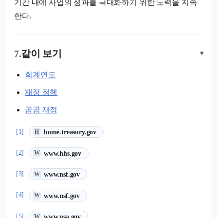
기간 내에 사업의 성과를 극대화하기 위한 노력을 지속
한다.
7.
같이 보기
▾
회계연도
재정 정책
공공 재정
(새 탭에서 열림)
[1]
home.treasury.gov
H
(새 탭에서 열림)
[2]
www.hhs.gov
W
(새 탭에서 열림)
[3]
www.nsf.gov
W
(새 탭에서 열림)
[4]
www.nsf.gov
W
(새 탭에서 열림)
[5]
www.usa.gov
W