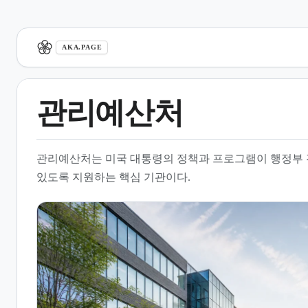
aka.page
AKA.PAGE
관리예산처
1.
개요
관리예산처는 미국 대통령의 정책과 프로그램이 행정부 
2.
주요 임무와 역할
있도록 지원하는 핵심 기관이다.
3.
정책 및 입법 지원 기능
4.
조직 구조 및 운영 체계
5.
성과 관리 및 투명성
6.
전략적 계획 및 평가