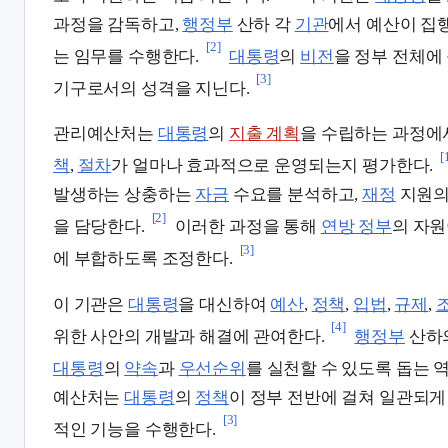
과정을 감독하고,
행정부
산하 각
기관
에서 예산이 집
[2]
는 임무를 수행한다.
대통령
의
비전
을 정부 전체에
[3]
기구로서의 성격을 지닌다.
관리예산처는
대통령
의
지출 계획
을 수립하는 과정에
[
책
,
절차
가 얼마나 효과적으로 운영되는지 평가한다.
발생하는 상충하는
자금
수요를 분석하고,
재정
지원
[2]
을 담당한다.
이러한 과정을 통해
연방 정부
의 자
[3]
에 부합하도록 조정한다.
이 기관은
대통령
을 대신하여
예산
,
정책
,
입법
,
규제
,
[4]
위한 사안의 개발과 해결에 관여한다.
행정부
산하
대통령
의
약속
과
우선순위
를 실천할 수 있도록 돕는 
예산처는
대통령
의
정책
이 정부 전반에 걸쳐 일관되
[3]
적인 기능을 수행한다.