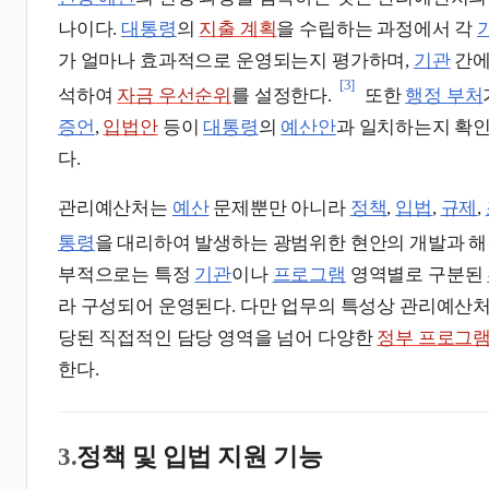
나이다.
대통령
의
지출 계획
을 수립하는 과정에서 각
가 얼마나 효과적으로 운영되는지 평가하며,
기관
간에
[3]
석하여
자금 우선순위
를 설정한다.
또한
행정 부처
증언
,
입법안
등이
대통령
의
예산안
과 일치하는지 확인
다.
관리예산처는
예산
문제뿐만 아니라
정책
,
입법
,
규제
,
통령
을 대리하여 발생하는 광범위한 현안의 개발과 해
부적으로는 특정
기관
이나
프로그램
영역별로 구분된
라 구성되어 운영된다. 다만 업무의 특성상 관리예산
당된 직접적인 담당 영역을 넘어 다양한
정부 프로그
한다.
3.
정책 및 입법 지원 기능