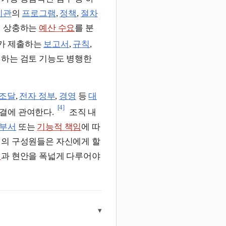
기관
의
프로그램
,
정책
,
절차
 상충하는
예산 수요
를 분
가 제출하는
보고서
,
규칙
,
하는 검토 기능도 병행한
조달
,
전자 정부
,
경영
등
대
[4]
결에 관여한다.
조직 내
부서
또는
기능적 책임
에 따
처의 구성원들은 자신에게 할
램
과 현안을 폭넓게 다루어야
▾