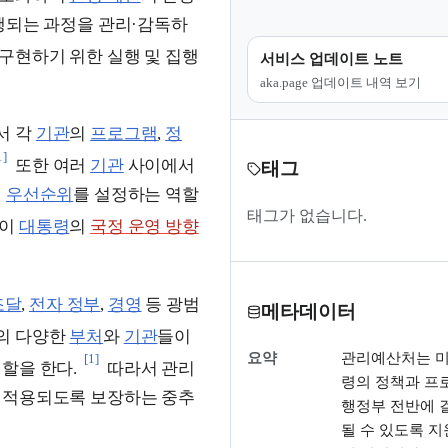
행되는 과정을 관리·감독하
 구현하기 위한 실행 및 집행
서비스 업데이트 노트
aka.page 업데이트 내역 보기
서 각
기관
의
프로그램
,
정
1]
또한 여러
기관
사이에서
태그
의
우선순위
를 설정하는 역할
태그가 없습니다.
원이
대통령
의
국정 운영 방향
조달
,
전자 정부
,
경영
등 광범
메타데이터
의 다양한
부처
와
기관
들이
요약
관리예산처는 미
[1]
역할을 한다.
따라서 관리
령의 정책과 프
게 적용되도록 보장하는 중추
행정부 전반에 
될 수 있도록 지