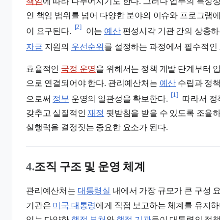
책임
에 따라 나누어지기도 한다. 그러나 업무의 특성
인 책임 범위를 넘어 다양한 분야의 이슈와 프로그램에
[2]
이 요구된다.
이는
예산
편성시각 기관 간의 상충
자금
지원의
우선순위
를 설정하는 과정에서 필수적인 
효율적인
국정 운영
을 위해서는 정책 개발 단계부터 입
으로 연결되어야 한다. 관리예산처는
예산
수립과 정책
[1]
으로써
정부
운영의 일관성을 확보한다.
따라서 정
갖추고 실질적인
재정
뒷받침을 받을 수 있도록 조율
실행력을 결정짓는 중요한 요소가 된다.
4.
조직 구조 및 운영 체계
관리예산처는
대통령실
내에서 가장 규모가 큰 구성 요
기관은
미국 대통령
에게 직접 보고하는 체계를 유지하
있는 다양한
행정 부처
와
행정 기관
들이 대통령의 정