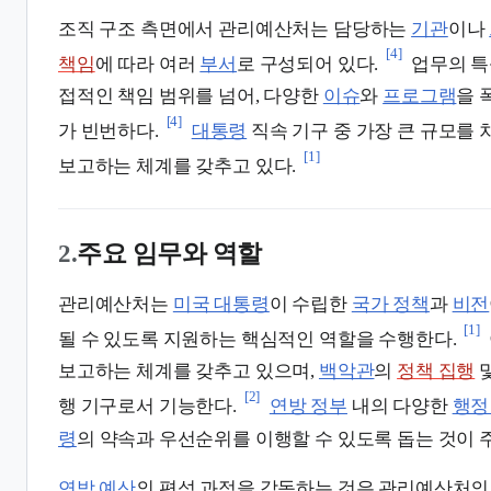
조직 구조 측면에서 관리예산처는 담당하는
기관
이나
[4]
책임
에 따라 여러
부서
로 구성되어 있다.
업무의 특
접적인 책임 범위를 넘어, 다양한
이슈
와
프로그램
을 
[4]
가 빈번하다.
대통령
직속 기구 중 가장 큰 규모를 
[1]
보고하는 체계를 갖추고 있다.
2.
주요 임무와 역할
관리예산처는
미국 대통령
이 수립한
국가 정책
과
비전
[1]
될 수 있도록 지원하는 핵심적인 역할을 수행한다.
보고하는 체계를 갖추고 있으며,
백악관
의
정책 집행
[2]
행 기구로서 기능한다.
연방 정부
내의 다양한
행정
령
의 약속과 우선순위를 이행할 수 있도록 돕는 것이 
연방 예산
의 편성 과정을 감독하는 것은 관리예산처의 