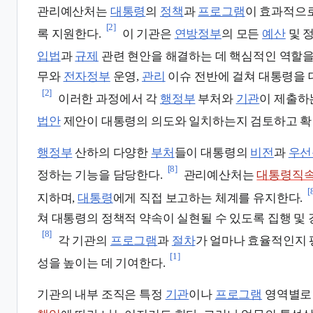
관리예산처는
대통령
의
정책
과
프로그램
이 효과적으로
[2]
록 지원한다.
이 기관은
연방정부
의 모든
예산
및 
입법
과
규제
관련 현안을 해결하는 데 핵심적인 역할을
무와
전자정부
운영,
관리
이슈 전반에 걸쳐 대통령을 
[2]
이러한 과정에서 각
행정부
부처와
기관
이 제출하
법안
제안이 대통령의 의도와 일치하는지 검토하고 확
행정부
산하의 다양한
부처
들이 대통령의
비전
과
우선
[8]
정하는 기능을 담당한다.
관리예산처는
대통령직
[
지하며,
대통령
에게 직접 보고하는 체계를 유지한다.
쳐 대통령의 정책적 약속이 실현될 수 있도록 집행 및
[8]
각 기관의
프로그램
과
절차
가 얼마나 효율적인지
[1]
성을 높이는 데 기여한다.
기관의 내부 조직은 특정
기관
이나
프로그램
영역별로