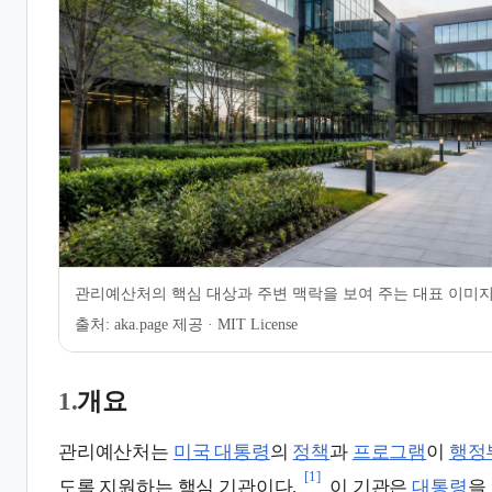
7.
같이 보기
관리예산처의 핵심 대상과 주변 맥락을 보여 주는 대표 이미
출처:
aka.page 제공 · MIT License
1.
개요
관리예산처는
미국 대통령
의
정책
과
프로그램
이
행정
[1]
도록 지원하는 핵심 기관이다.
이 기관은
대통령
을