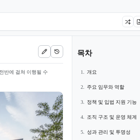
목차
전반에 걸쳐 이행될 수
1.
개요
2.
주요 임무와 역할
3.
정책 및 입법 지원 기능
4.
조직 구조 및 운영 체계
5.
성과 관리 및 투명성