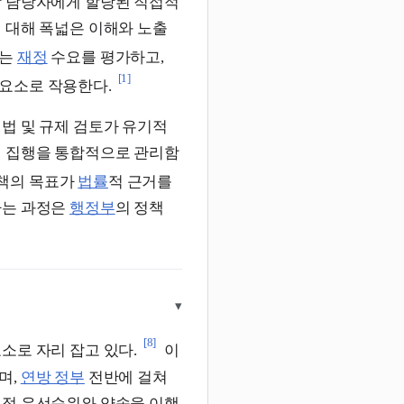
상 담당자에게 할당된 직접적
 대해 폭넓은 이해와 노출
하는
재정
수요를 평가하고,
[1]
요소로 작용한다.
법 및 규제 검토가 유기적
 집행을 통합적으로 관리함
책의 목표가
법률
적 근거를
하는 과정은
행정부
의 정책
▾
[8]
소로 자리 잡고 있다.
이
며,
연방 정부
전반에 걸쳐
책적 우선순위와 약속을 이행