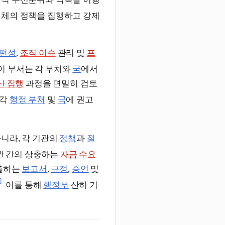
전체의 정책을 집행하고 강제
 편성
,
조직 이슈
관리 및
프
이 부서는 각 부처와
국
에서
산 집행
과정을 면밀히 검토
 각
행정 부처
및
국
에 권고
아니라, 각 기관의
정책
과
절
 간의 상충하는
자금 수요
제출하는
보고서
,
규정
,
증언
및
]
이를 통해
행정부
산하 기