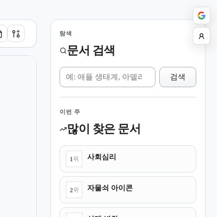
탐색
문서 검색
위키 검색
검색
이번 주
많이 찾은 문서
사회심리
1
위
자물쇠 아이콘
2
위