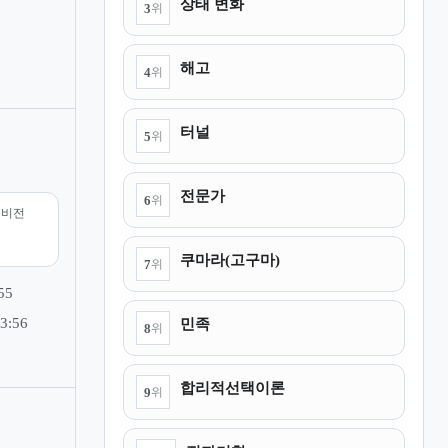
상태 변화
3
위
해고
4
위
터널
5
위
전문가
6
위
리비전
쿠마라(고구마)
7
위
55
민족
3:56
8
위
합리적선택이론
9
위