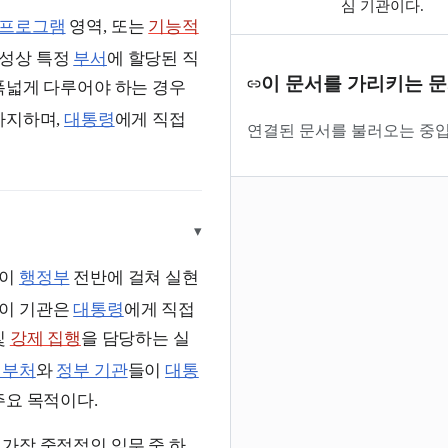
심 기관이다.
프로그램
영역, 또는
기능적
성상 특정
부서
에 할당된 직
이 문서를 가리키는 
폭넓게 다루어야 하는 경우
차지하며,
대통령
에게 직접
연결된 문서를 불러오는 중입
▾
이
행정부
전반에 걸쳐 실현
이 기관은
대통령
에게 직접
및
강제 집행
을 담당하는 실
 부처
와
정부 기관
들이
대통
주요 목적이다.
가장 중점적인 임무 중 하