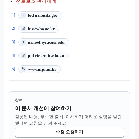
정보보호 관리체계
(새 탭에서 열림)
[1]
lod.nal.usda.gov
L
(새 탭에서 열림)
[2]
biz.ewha.ac.kr
B
(새 탭에서 열림)
[3]
ischool.syracuse.edu
I
(새 탭에서 열림)
[4]
policies.rmit.edu.au
P
(새 탭에서 열림)
[5]
www.mju.ac.kr
W
참여
이 문서 개선에 참여하기
잘못된 내용, 부족한 출처, 이해하기 어려운 설명을 발견
했다면 요청을 남겨 주세요.
수정 요청하기