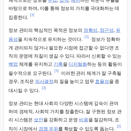
체적으로는 정보를
수집
,
조직
,
제어
하는 학문적 규율을
바탕으로 하며, 이를 통해 정보의 가치를 극대화하는 데
[3]
집중한다.
정보 관리의 핵심적인 목적은 정보의
정확성
,
접근성
,
유
[3]
용성
을 지속적으로 유지하는 것이다.
정보가 정확하
게 관리되지 않거나 필요한 시점에 접근할 수 없다면 조
직의 운영에 차질이 생길 수 있다. 따라서 신뢰할 수 있는
백업
체계를 유지하고
기록
을
디지털화
하는 등의 활동이
[3]
필수적으로 요구된다.
이러한 관리 체계가 잘 구축될
경우, 조직은
의사결정
의 질을 높이고 업무
효율성
을 증
[3]
대시킬 수 있다.
정보 관리는 현대 사회의 다양한 시스템에 깊숙이 관여
하며 경제적, 사회적 가치를 창출한다. 잘 구현된 정보 관
리 시스템은
보안
을 강화하고 운영
비용
을 절감하며, 조
[3]
직이 시장에서
경쟁 우위
를 확보할 수 있도록 돕는다.