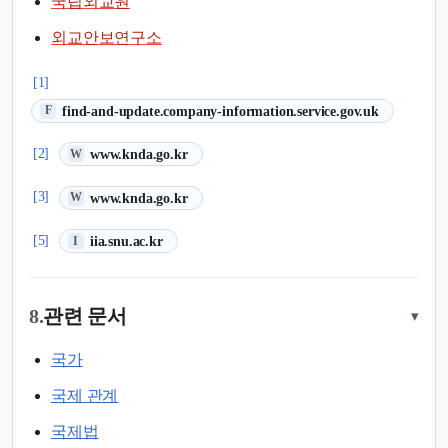
국립외교원
외교안보연구소
[1]
(새 탭에서 열림)
find-and-update.company-information.service.gov.uk
F
(새 탭에서 열림)
[2]
www.knda.go.kr
W
(새 탭에서 열림)
[3]
www.knda.go.kr
W
(새 탭에서 열림)
[5]
iia.snu.ac.kr
I
8.
관련 문서
▾
국가
국제 관계
국제법