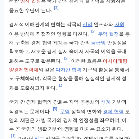
러싼
양자 협정
은 국가 간의 경제적 결속력을 강화하는
[3]
중요한 수단이 된다.
경제적 이해관계의 변화는 각국의
산업
인프라와
자원
[5]
이용 방식에 직접적인 영향을 미친다.
무역 협정
을 통
해 구축된 경제 협력 체계는 국가 간의
공급망
안정성을
확보하고, 새로운 경제 질서 속에서 자국의 이익을 극대
[5]
화하는 도구로 활용된다.
이러한 흐름은
아시아태평
양경제협력체
와 같은
다자간 협력
기구의 활동을 통해서
도 구체화되며, 각국은 협상을 통해 실질적인 경제적 성
[2]
과를 도출하고자 한다.
국가 간 경제 협력의 강화는 지역 공동체의
생계
기반과
[5]
직결되는 문제이다.
무역
정책의 변화와
경제 협력
모
델의 재편은 개별 국가의 경제적 안정성을 좌우하며, 이
는 곧 국민의 생활 기반에 영향을 미치는 요소가 된다.
[1]
따라서
외교
전략을 수립할 때 경제적 변수를 정밀하