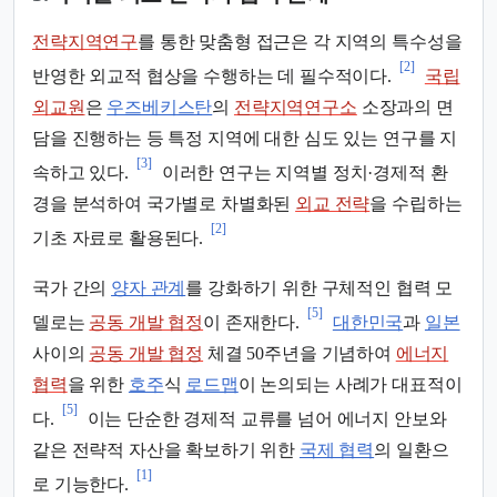
전략지역연구
를 통한 맞춤형 접근은 각 지역의 특수성을
[2]
반영한 외교적 협상을 수행하는 데 필수적이다.
국립
외교원
은
우즈베키스탄
의
전략지역연구소
소장과의 면
담을 진행하는 등 특정 지역에 대한 심도 있는 연구를 지
[3]
속하고 있다.
이러한 연구는 지역별 정치·경제적 환
경을 분석하여 국가별로 차별화된
외교 전략
을 수립하는
[2]
기초 자료로 활용된다.
국가 간의
양자 관계
를 강화하기 위한 구체적인 협력 모
[5]
델로는
공동 개발 협정
이 존재한다.
대한민국
과
일본
사이의
공동 개발 협정
체결 50주년을 기념하여
에너지
협력
을 위한
호주
식
로드맵
이 논의되는 사례가 대표적이
[5]
다.
이는 단순한 경제적 교류를 넘어 에너지 안보와
같은 전략적 자산을 확보하기 위한
국제 협력
의 일환으
[1]
로 기능한다.