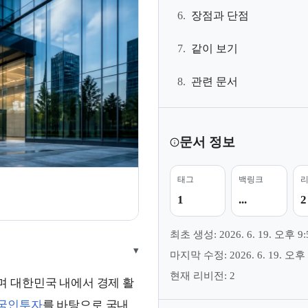
6.
장점과 단점
7.
같이 보기
8.
관련 문서
문서 정보
태그
백링크
지
1
...
2
최초 생성: 2026. 6. 19. 오후 9:
▾
마지막 수정: 2026. 6. 19. 오후 
현재 리비전: 2
 대한민국 내에서 경제 활
국인투자
를 바탕으로 국내