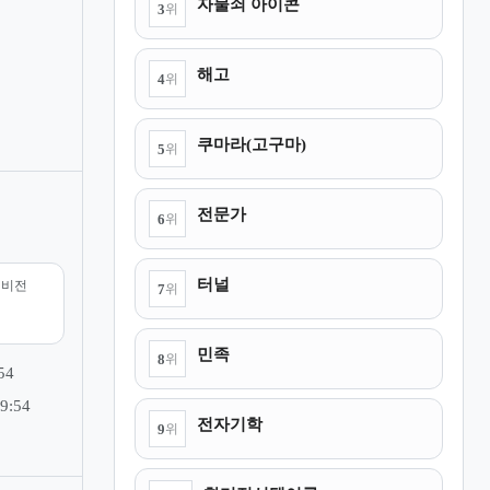
자물쇠 아이콘
3
위
해고
4
위
쿠마라(고구마)
5
위
전문가
6
위
터널
리비전
7
위
민족
8
위
54
9:54
전자기학
9
위