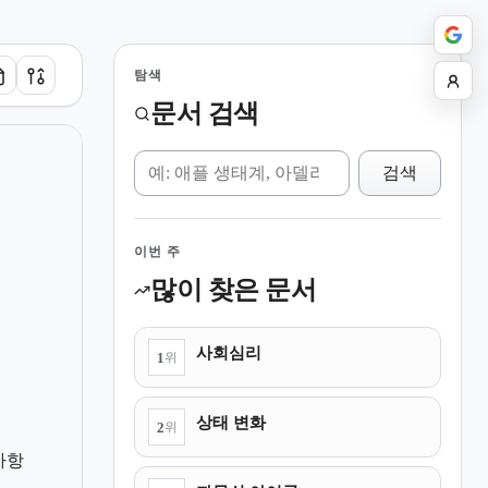
탐색
문서 검색
위키 검색
검색
이번 주
많이 찾은 문서
사회심리
1
위
상태 변화
2
위
사항