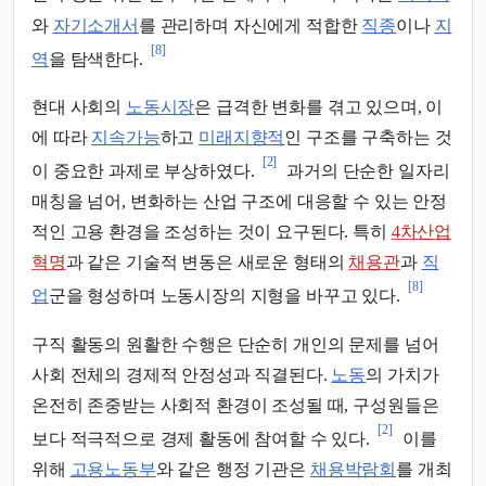
와
자기소개서
를 관리하며 자신에게 적합한
직종
이나
지
[8]
역
을 탐색한다.
현대 사회의
노동시장
은 급격한 변화를 겪고 있으며, 이
에 따라
지속가능
하고
미래지향적
인 구조를 구축하는 것
[2]
이 중요한 과제로 부상하였다.
과거의 단순한 일자리
매칭을 넘어, 변화하는 산업 구조에 대응할 수 있는 안정
적인 고용 환경을 조성하는 것이 요구된다. 특히
4차산업
혁명
과 같은 기술적 변동은 새로운 형태의
채용관
과
직
[8]
업
군을 형성하며 노동시장의 지형을 바꾸고 있다.
구직 활동의 원활한 수행은 단순히 개인의 문제를 넘어
사회 전체의 경제적 안정성과 직결된다.
노동
의 가치가
온전히 존중받는 사회적 환경이 조성될 때, 구성원들은
[2]
보다 적극적으로 경제 활동에 참여할 수 있다.
이를
위해
고용노동부
와 같은 행정 기관은
채용박람회
를 개최