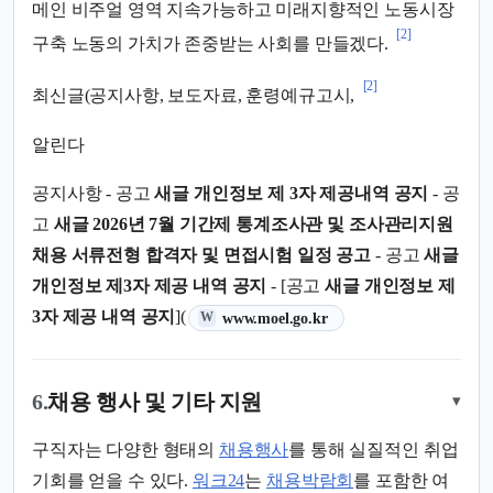
메인 비주얼 영역 지속가능하고 미래지향적인 노동시장
[2]
구축 노동의 가치가 존중받는 사회를 만들겠다.
[2]
최신글(공지사항, 보도자료, 훈령예규고시,
알린다
공지사항 - 공고
새글 개인정보 제 3자 제공내역 공지
- 공
고
새글 2026년 7월 기간제 통계조사관 및 조사관리지원
채용 서류전형 합격자 및 면접시험 일정 공고
- 공고
새글
개인정보 제3자 제공 내역 공지
- [공고
새글 개인정보 제
(새 탭에서 열림)
3자 제공 내역 공지
](
www.moel.go.kr
W
6.
채용 행사 및 기타 지원
▾
구직자는 다양한 형태의
채용행사
를 통해 실질적인 취업
기회를 얻을 수 있다.
워크24
는
채용박람회
를 포함한 여