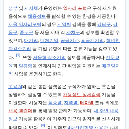
정부
및
지자체
가 운영하는
일자리 포털
은 구직자가 효
율적으로
채용정보
를 탐색할 수 있는 환경을 제공한다.
서울 일자리포털
의 경우
지역별
검색을 통해
강남구
,
강
동구
,
종로구
등 서울 시내 각
자치구
의 정보를 확인할 수
있으며,
대기업
,
벤처기업
,
공공기관
,
외국계기업
,
청년친
화강소기업
등 기업 유형에 따른 분류 기능을 갖추고 있
[5]
다.
또한
서울형 강소기업
정보를 제공하거나
전문교
육
과
일경험
을 연계하여 민간 취업을 지원하는
매력일자
리
사업을 운영하기도 한다.
고용24
와 같은 통합 플랫폼은 구직자가 원하는 조건을
정밀하게 설정할 수 있도록
채용정보 상세검색
기능을
지원한다. 사용자는
직종별
,
지역별
,
테마별
분류 외에도
채용 캘린더
를 통해 일정 관리가 가능하며,
내 주변 채용
정보
기능을 활용하여 거주지 인근의 일자리를 신속하게
[8]
파악할 수 있다.
이 외에도
4차산업혁명 채용관
, e-채