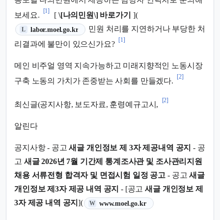
[1]
보세요.
[
\[나의민원\] 바로가기
](
(새 탭에서 열림)
민원 처리를 지연하거나 부당한 처
labor.moel.go.kr
L
[1]
리결과에 불만이 있으신가요?
메인 비주얼 영역 지속가능하고 미래지향적인 노동시장
[2]
구축 노동의 가치가 존중받는 사회를 만들겠다.
[2]
최신글(공지사항, 보도자료, 훈령예규고시,
알린다
공지사항 - 공고
새글 개인정보 제 3자 제공내역 공지
- 공
고
새글 2026년 7월 기간제 통계조사관 및 조사관리지원
채용 서류전형 합격자 및 면접시험 일정 공고
- 공고
새글
개인정보 제3자 제공 내역 공지
- [공고
새글 개인정보 제
(새 탭에서 열림)
3자 제공 내역 공지
](
www.moel.go.kr
W