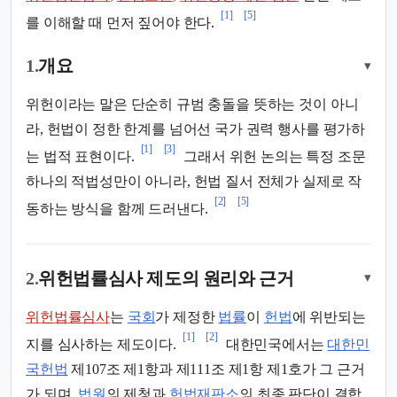
[1]
[5]
를 이해할 때 먼저 짚어야 한다.
1.
개요
▾
위헌이라는 말은 단순히 규범 충돌을 뜻하는 것이 아니
라, 헌법이 정한 한계를 넘어선 국가 권력 행사를 평가하
[1]
[3]
는 법적 표현이다.
그래서 위헌 논의는 특정 조문
하나의 적법성만이 아니라, 헌법 질서 전체가 실제로 작
[2]
[5]
동하는 방식을 함께 드러낸다.
2.
위헌법률심사 제도의 원리와 근거
▾
위헌법률심사
는
국회
가 제정한
법률
이
헌법
에 위반되는
[1]
[2]
지를 심사하는 제도이다.
대한민국에서는
대한민
국헌법
제107조 제1항과 제111조 제1항 제1호가 그 근거
가 되며,
법원
의 제청과
헌법재판소
의 최종 판단이 결합