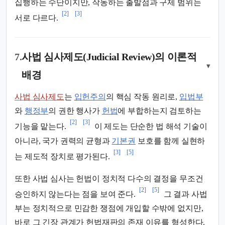
집행하는 수단이지만, 작동하는 출발점과 구제 범위는
[2]
[3]
서로 다르다.
7.
사법 심사제도(Judicial Review)의 이론적
▾
배경
사법 심사제도
는
입헌주의
의 핵심 작동 원리로,
입법부
와
행정부
의 권한 행사가
헌법
에 부합하는지 검토하는
[2]
[3]
기능을 맡는다.
이 제도는 단순한 법 해석 기술이
아니라, 국가 권력의 균형과
기본권
보호를 함께 실현하
[3]
[5]
는 제도적 장치로 평가된다.
또한 사법 심사는 헌법이 정치적 다수의 결정을 무조건
[2]
[5]
승인하지 않는다는 점을 보여 준다.
그 결과 사법
부는 정치적으로 민감한 쟁점에 개입할 수밖에 없지만,
바로 그 긴장 관계가 헌법재판의 존재 이유를 형성한다.