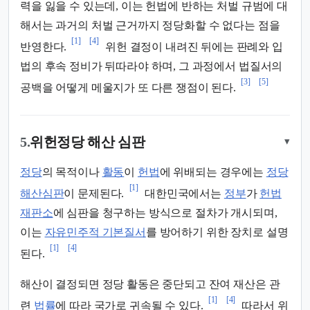
력을 잃을 수 있는데, 이는 헌법에 반하는 처벌 규범에 대
해서는 과거의 처벌 근거까지 정당화할 수 없다는 점을
[1]
[4]
반영한다.
위헌 결정이 내려진 뒤에는 판례와 입
법의 후속 정비가 뒤따라야 하며, 그 과정에서 법질서의
[3]
[5]
공백을 어떻게 메울지가 또 다른 쟁점이 된다.
5.
위헌정당 해산 심판
▾
정당
의 목적이나
활동
이
헌법
에 위배되는 경우에는
정당
[1]
해산심판
이 문제된다.
대한민국에서는
정부
가
헌법
재판소
에 심판을 청구하는 방식으로 절차가 개시되며,
이는
자유민주적 기본질서
를 방어하기 위한 장치로 설명
[1]
[4]
된다.
해산이 결정되면 정당 활동은 중단되고 잔여 재산은 관
[1]
[4]
련
법률
에 따라 국가로 귀속될 수 있다.
따라서 위