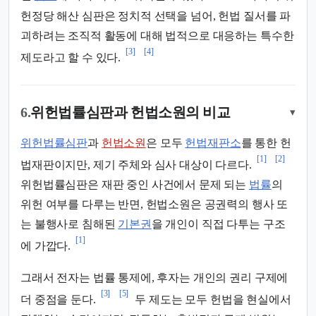
헌정당 해산 심판은 정치적 선택을 넘어, 헌법 질서를 파
괴하려는 조직적 활동에 대해 법적으로 대응하는 특수한
[3]
[4]
제도라고 할 수 있다.
6.
위헌법률심판과 헌법소원의 비교
▾
위헌법률심판
과
헌법소원
은 모두
헌법재판소
를 통한 헌
[1]
[2]
법재판이지만, 제기 주체와 심사 대상이 다르다.
위헌법률심판은 재판 중인 사건에서 문제 되는
법률
의
위헌 여부를 다루는 반면, 헌법소원은 공권력의 행사 또
는 불행사로 침해된
기본권
을 개인이 직접 다투는 구조
[1]
에 가깝다.
그래서 전자는 법률 통제에, 후자는 개인의 권리 구제에
[3]
[5]
더 중점을 둔다.
두 제도는 모두 헌법을 현실에서