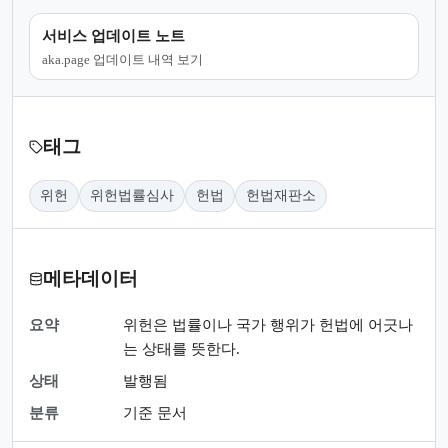
서비스 업데이트 노트
aka.page 업데이트 내역 보기
태그
위헌
위헌법률심사
헌법
헌법재판소
메타데이터
요약
위헌은 법률이나 국가 행위가 헌법에 어긋나
는 상태를 뜻한다.
상태
발행됨
분류
기준 문서