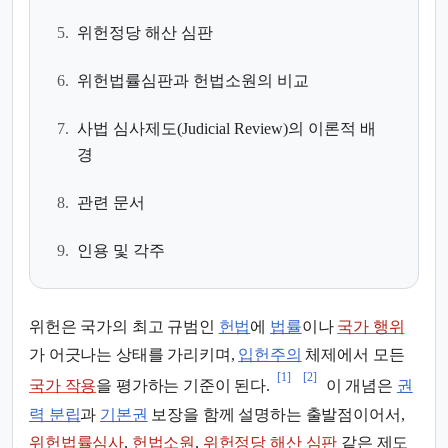
5.
위헌정당 해산 심판
6.
위헌법률심판과 헌법소원의 비교
7.
사법 심사제도(Judicial Review)의 이론적 배
경
8.
관련 문서
9.
인용 및 각주
위헌은 국가의 최고 규범인
헌법
에
법률
이나
국가 행위
가 어긋나는 상태를 가리키며,
입헌주의
체제에서 모든
[1]
[2]
국가 작용
을 평가하는 기준이 된다.
이 개념은
권
력 분립
과
기본권
보장을 함께 설명하는 출발점이어서,
위헌법률심사
,
헌법소원
,
위헌정당 해산 심판
같은 제도