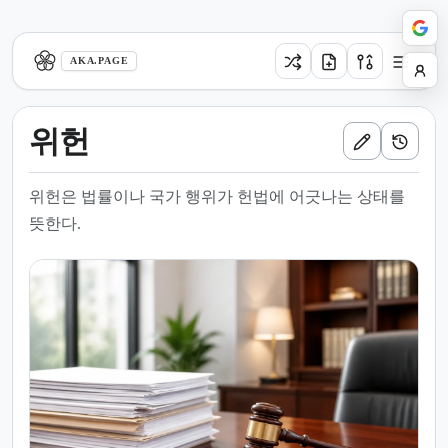
aka.page
AKA.PAGE
위헌
위헌은 법률이나 국가 행위가 헌법에 어긋나는 상태를
뜻한다.