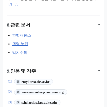
[2]
[3]
8.
관련 문서
▾
헌법재판소
권력 분립
법치주의
9.
인용 및 각주
▾
(새 탭에서 열림)
[1]
encykorea.aks.ac.kr
E
(새 탭에서 열림)
[2]
www.annenbergclassroom.org
W
(새 탭에서 열림)
[3]
scholarship.law.duke.edu
S