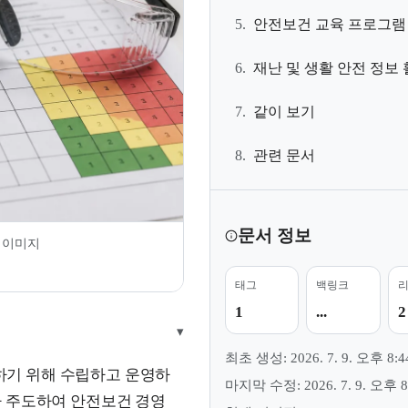
5.
안전보건 교육 프로그램
6.
재난 및 생활 안전 정보
7.
같이 보기
8.
관련 문서
문서 정보
 이미지
태그
백링크
1
...
2
▾
최초 생성: 2026. 7. 9. 오후 8:4
기 위해 수립하고 운영하
마지막 수정: 2026. 7. 9. 오후 8
가 주도하여 안전보건 경영