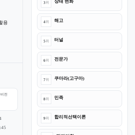
상태 변화
3
위
해고
4
위
 활용
터널
5
위
전문가
6
위
쿠마라(고구마)
7
위
리비전
민족
8
위
합리적선택이론
9
4
위
:45