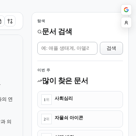
탐색
문서 검색
위키 검색
검색
이번 주
많이 찾은 문서
차
사회심리
과의 연
1
위
자물쇠 아이콘
2
위
과 의