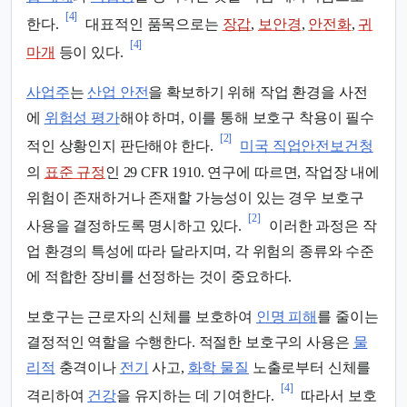
[4]
한다.
대표적인 품목으로는
장갑
,
보안경
,
안전화
,
귀
[4]
마개
등이 있다.
사업주
는
산업 안전
을 확보하기 위해 작업 환경을 사전
에
위험성 평가
해야 하며, 이를 통해 보호구 착용이 필수
[2]
적인 상황인지 판단해야 한다.
미국 직업안전보건청
의
표준 규정
인 29 CFR 1910. 연구에 따르면, 작업장 내에
위험이 존재하거나 존재할 가능성이 있는 경우 보호구
[2]
사용을 결정하도록 명시하고 있다.
이러한 과정은 작
업 환경의 특성에 따라 달라지며, 각 위험의 종류와 수준
에 적합한 장비를 선정하는 것이 중요하다.
보호구는 근로자의 신체를 보호하여
인명 피해
를 줄이는
결정적인 역할을 수행한다. 적절한 보호구의 사용은
물
리적
충격이나
전기
사고,
화학 물질
노출로부터 신체를
[4]
격리하여
건강
을 유지하는 데 기여한다.
따라서 보호