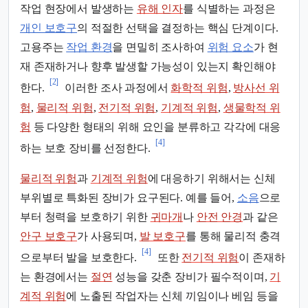
작업 현장에서 발생하는
유해 인자
를 식별하는 과정은
개인 보호구
의 적절한 선택을 결정하는 핵심 단계이다.
고용주는
작업 환경
을 면밀히 조사하여
위험 요소
가 현
재 존재하거나 향후 발생할 가능성이 있는지 확인해야
[2]
한다.
이러한 조사 과정에서
화학적 위험
,
방사선 위
험
,
물리적 위험
,
전기적 위험
,
기계적 위험
,
생물학적 위
험
등 다양한 형태의 위해 요인을 분류하고 각각에 대응
[4]
하는 보호 장비를 선정한다.
물리적 위험
과
기계적 위험
에 대응하기 위해서는 신체
부위별로 특화된 장비가 요구된다. 예를 들어,
소음
으로
부터 청력을 보호하기 위한
귀마개
나
안전 안경
과 같은
안구 보호구
가 사용되며,
발 보호구
를 통해 물리적 충격
[4]
으로부터 발을 보호한다.
또한
전기적 위험
이 존재하
는 환경에서는
절연
성능을 갖춘 장비가 필수적이며,
기
계적 위험
에 노출된 작업자는 신체 끼임이나 베임 등을