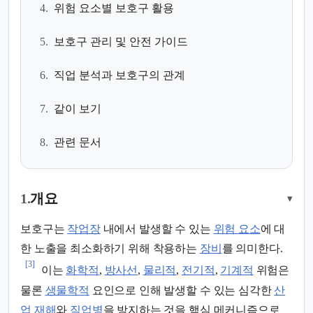
4.
위험 요소별 보호구 활용
5.
보호구 관리 및 안전 가이드
6.
직업 분석과 보호구의 관계
7.
같이 보기
8.
관련 문서
1.
개요
▾
보호구는
작업장
내에서 발생할 수 있는
위험 요소
에 대
한 노출을 최소화하기 위해 착용하는
장비
를 의미한다.
[3]
이는
화학적
,
방사선
,
물리적
,
전기적
,
기계적
위험은
물론
생물학적
요인으로 인해 발생할 수 있는 심각한
산
업 재해
와
직업병
을 방지하는 것을 핵심 메커니즘으로