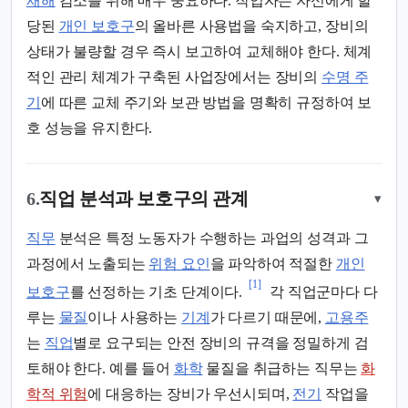
재해
감소를 위해 매우 중요하다. 작업자는 자신에게 할
당된
개인 보호구
의 올바른 사용법을 숙지하고, 장비의
상태가 불량할 경우 즉시 보고하여 교체해야 한다. 체계
적인 관리 체계가 구축된 사업장에서는 장비의
수명 주
기
에 따른 교체 주기와 보관 방법을 명확히 규정하여 보
호 성능을 유지한다.
6.
직업 분석과 보호구의 관계
▾
직무
분석은 특정 노동자가 수행하는 과업의 성격과 그
과정에서 노출되는
위험 요인
을 파악하여 적절한
개인
[1]
보호구
를 선정하는 기초 단계이다.
각 직업군마다 다
루는
물질
이나 사용하는
기계
가 다르기 때문에,
고용주
는
직업
별로 요구되는 안전 장비의 규격을 정밀하게 검
토해야 한다. 예를 들어
화학
물질을 취급하는 직무는
화
학적 위험
에 대응하는 장비가 우선시되며,
전기
작업을