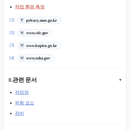
작업 환경 측정
(새 탭에서 열림)
[1]
privacy.moe.go.kr
P
(새 탭에서 열림)
[2]
www.cdc.gov
W
(새 탭에서 열림)
[3]
www.kopico.go.kr
W
(새 탭에서 열림)
[4]
www.osha.gov
W
8.
관련 문서
▾
작업장
위험 요소
장비