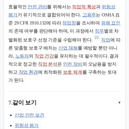
효율적인
안전 관리
를 위해서는
직업적 특성
과
위험성
평가
가 유기적으로 결합되어야 한다.
고용주
는 OSHA 표
준 29 CFR 1910.132에 따라
작업장
을 조사하여
유해 요인
의 존재 여부를 판단해야 하며, 이 과정에서
직무
별로 차
[2]
별화된 보호구 선정 기준을 수립해야 한다.
직업
에 따
른 맞춤형 보호구 배치는
산업 재해
를 예방할 뿐만 아니
라,
노동자
의
직업 건강
을 유지하는 데 필수적이다. 결과
적으로 정교한
직업 분석
은
안전 장비
의 오남용을 방지
하고
작업 환경
에 최적화된
보호 체계
를 구축하는 토대
가 된다.
7.
같이 보기
▾
산업 안전 보건
위험성 평가