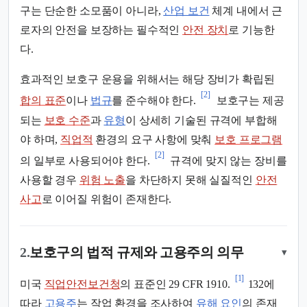
구는 단순한 소모품이 아니라,
산업 보건
체계 내에서 근
로자의 안전을 보장하는 필수적인
안전 장치
로 기능한
다.
효과적인 보호구 운용을 위해서는 해당 장비가 확립된
[2]
합의 표준
이나
법규
를 준수해야 한다.
보호구는 제공
되는
보호 수준
과
유형
이 상세히 기술된 규격에 부합해
야 하며,
직업적
환경의 요구 사항에 맞춰
보호 프로그램
[2]
의 일부로 사용되어야 한다.
규격에 맞지 않는 장비를
사용할 경우
위험 노출
을 차단하지 못해 실질적인
안전
사고
로 이어질 위험이 존재한다.
2.
보호구의 법적 규제와 고용주의 의무
▾
[1]
미국
직업안전보건청
의 표준인 29 CFR 1910.
132에
따라
고용주
는 작업 환경을 조사하여
유해 요인
의 존재