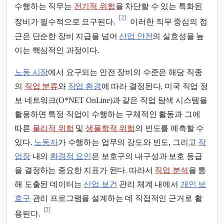
수행하는 직무는
전기적 위험
을 차단할 수 있는 특화된
[2]
장비가 필수적으로 요구된다.
이러한 직무 중심의 접
근은 단순한 장비 지급을 넘어
산업 안전
의 실효성을 높
이는 핵심적인 과정이다.
노동 시장
에서 요구되는 안전 장비의 수준은 해당 직종
의
직업 분류
와
작업 환경
에 따라 결정된다. 미국 직업 정
보 네트워크(O*NET OnLine)과 같은 직업 탐색 시스템을
활용하면 특정 직업이 수행하는 구체적인 활동과 그에
따른
물리적 위험
및
생물학적 위험
의 빈도를 예측할 수
있다.
노동자
가 수행하는 업무의 강도와 빈도, 그리고
작
업장
내의
환경적 요인
은 보호구의 내구성과 보호 등급
을 결정하는 중요한 지표가 된다. 따라서
직업 분석
을 통
해 도출된 데이터는
산업 보건
관리 체계 내에서
개인 보
호구
관리 프로그램을 설계하는 데 직접적인 근거로 활
[2]
용된다.