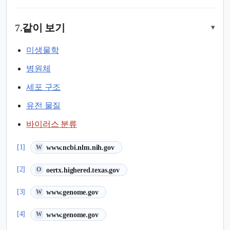
7.
같이 보기
▾
미생물학
병원체
세포 구조
유전 물질
바이러스 분류
(새 탭에서 열림)
[1]
www.ncbi.nlm.nih.gov
W
(새 탭에서 열림)
[2]
oertx.highered.texas.gov
O
(새 탭에서 열림)
[3]
www.genome.gov
W
(새 탭에서 열림)
[4]
www.genome.gov
W