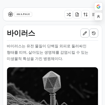
aka.page
AKA.PAGE
바이러스
바이러스는 유전 물질이 단백질 외피로 둘러싸인
형태를 띠며, 살아있는 생명체를 감염시킬 수 있는
미생물적 특성을 가진 병원체이다.