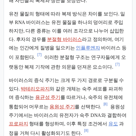
해 자신들의 복제와 생존을 보장한다.
유전 물질의 형태에 따라 복제 방식은 차이를 보인다. 일
부 RNA 바이러스는 유전 물질을 하나의 덩어리로 주입
하지만, 다른 종류는 이를 여러 조각으로 나누어 삽입한
다. 후자의 경우를
분절형 바이러스
라고 정의하며, 여기
에는 인간에게 질병을 일으키는
인플루엔자
바이러스 등
[7]
이 포함된다.
이러한 분절형 구조는 연구자들에게 오
[7]
랫동안 복제 기작에 관한 의문을 던져온 요소이다.
바이러스의 증식 주기는 크게 두 가지 경로로 구분될 수
있다.
박테리오파지
와 같은 개체는 숙주 세포를 파괴하
며 증식하는
용균성 주기
를 따르거나, 숙주의 유전체에
[8]
통합되어 머무르는
용원성 주기
를 선택한다.
용원성
주기에서는 바이러스의 유전자가 숙주 DNA와 결합하여
프로파지
형태를 형성하며, 이후 특정 조건에서
유도
과
[8]
정을 거쳐 다시 활성화되기도 한다.