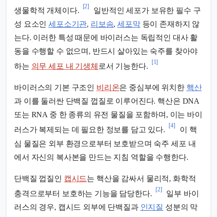
[2]
생물학적 개체이다.
일반적인 세포가 보유한 필수 구
성 요소인
세포소기관
,
리보솜
,
세포막
등이 존재하지 않
는다. 이러한 특성 때문에 바이러스는 독립적인 대사 활
동을 수행할 수 없으며, 반드시 살아있는 숙주를 찾아야
[1]
하는
의무 세포 내 기생체
로서 기능한다.
바이러스의 기본 구조인
비리온
은 중심부에 위치한
핵산
과 이를 둘러싼 단백질 껍질로 이루어진다. 핵산은 DNA
또는 RNA 중 한 종류의 유전 물질을 포함하며, 이는 바이
[4]
러스가 복제되는 데 필요한 정보를 담고 있다.
이 핵
심 물질은 외부 환경으로부터 보호받으며 숙주 세포 내
에서 자신의 복사본을 만드는 지침 역할을 수행한다.
단백질 껍질인
캡시드
는 핵산을 감싸서 물리적, 화학적
[2]
충격으로부터 보호하는 기능을 담당한다.
일부 바이
러스의 경우, 캡시드 외부에 단백질과
인지질
성분의 막