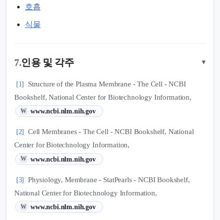
호흡
식물
7.
인용 및 각주
▾
Structure of the Plasma Membrane - The Cell - NCBI
[1]
Bookshelf, National Center for Biotechnology Information,
(새 탭에서 열림)
www.ncbi.nlm.nih.gov
W
Cell Membranes - The Cell - NCBI Bookshelf, National
[2]
Center for Biotechnology Information,
(새 탭에서 열림)
www.ncbi.nlm.nih.gov
W
Physiology, Membrane - StatPearls - NCBI Bookshelf,
[3]
National Center for Biotechnology Information,
(새 탭에서 열림)
www.ncbi.nlm.nih.gov
W