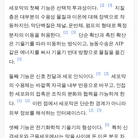
[2]
[3]
세포막의 첫째 기능은 선택적 투과성이다.
지질
층은 대부분의 수용성 물질과 이온에 대해 장벽으로 작
동하지만, 막단백질은 채널, 운반체, 펌프의 형태로 특정
[2]
[3]
분자의 이동을 허용한다.
단순 확산과 촉진 확산
은 기울기를 따라 이동하는 방식이고, 능동수송은 ATP
같은 에너지를 써서 기울기 반대 방향으로 물질을 옮긴
[3]
다.
[1]
[2]
둘째 기능은 신호 전달과 세포 인식이다.
세포막
의 수용체는 바깥쪽 자극을 내부 반응으로 바꾸고, 인접
한 세포와의 접촉은 조직의 분화와 협력을 가능하게 한
[1]
[2]
다.
이런 점에서 세포막은 단순한 경계가 아니라
[2]
[3]
외부 정보를 해석하는 인터페이스다.
[3]
셋째 기능은 전기화학적 기울기의 형성이다.
특히 신
경세포와 근육세포에서는 막을 사이에 둔 이온 분포 차