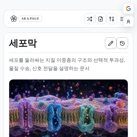
aka.page
AKA.PAGE
세포막
세포를 둘러싸는 지질 이중층의 구조와 선택적 투과성,
물질 수송, 신호 전달을 설명하는 문서