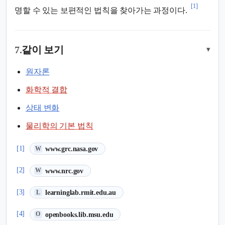
[1]
명할 수 있는 보편적인 법칙을 찾아가는 과정이다.
7.
같이 보기
▾
원자론
화학적 결합
상태 변화
물리학의 기본 법칙
(새 탭에서 열림)
[1]
www.grc.nasa.gov
W
(새 탭에서 열림)
[2]
www.nrc.gov
W
(새 탭에서 열림)
[3]
learninglab.rmit.edu.au
L
(새 탭에서 열림)
[4]
openbooks.lib.msu.edu
O