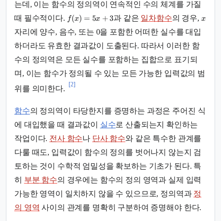
는데, 이는 함수의 정의역이 연속적인 수의 체계를 가질
(
)
=
5
+
3
때 필수적이다.
과 같은
일차함수
의 경우,
f
x
x
x
자리에 양수, 음수, 또는 0을 포함한 어떠한 실수를 대입
하더라도 유효한 결과값이 도출된다. 따라서 이러한 함
수의 정의역은 모든 실수를 포함하는 집합으로 표기되
며, 이는 함수가 정의될 수 있는 모든 가능한 입력값의 범
[2]
위를 의미한다.
함수
의 정의역이 타당한지를 증명하는 과정은 주어진 식
에 대입했을 때 결과값이
실수
로 산출되는지 확인하는
작업이다.
전사 함수
나
단사 함수
와 같은 특수한 관계를
다룰 때도, 입력값이 함수의 정의를 벗어나지 않는지 검
토하는 것이 수학적 엄밀성을 확보하는 기초가 된다. 특
히
부분 함수
의 경우에는 함수의 정의 영역과 실제 입력
가능한 영역이 일치하지 않을 수 있으므로, 정의역과
정
의 영역
사이의 관계를 명확히 구분하여 증명해야 한다.