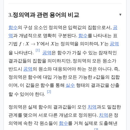
3.
정의역과 관련 용어의 비교
▾
함수
의 구성 요소인 정의역은 입력값의 집합으로서,
공
역
과 개념적으로 명확히 구분된다.
함수
를 나타내는 표
:
→
기법
에서
는 정의역을 의미하며,
는
공역
f
X
Y
X
Y
[1]
을 나타낸다.
공역
은 함수가 가질 수 있는 잠재적인
결과값들의 집합을 의미하지만, 정의역의 모든 원소가
반드시
공역
의 원소와 대응되어야 하는 것은 아니다. 즉,
정의역은 함수에 대입 가능한 모든 가능한
값들의 집합
x
이며, 이 값들은 함수를 통해
실수
형태의 결과값을 산출
[2]
할 수 있어야 한다.
정의역은 실제 함수의 결과값들이 모인
치역
과도 밀접한
관계를 맺으며 서로 다른 개념으로 정의된다.
치역
은 정
의역에 속한 각 원소들이
함수
를 거쳐 실제로 도출해낸
[3]