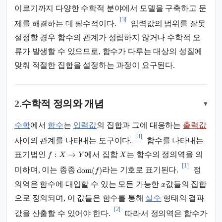
이르기까지 다양한 수학적 분야에서 모델을 구축하고 문
[3]
제를 해결하는 데 필수적이다.
입력값의 범위를 잘못
설정할 경우 함수의 관계가 성립하지 않거나 수학적 오
류가 발생할 수 있으므로, 함수가 다루는 대상의 성질에
맞춰 적절한 집합을 설정하는 과정이 요구된다.
2.
수학적 정의와 개념
▾
수학
에서
함수
는
입력값
의 집합과 그에 대응하는
출력값
[3]
사이의 관계를 나타내는 도구이다.
함수를 나타내는
:
→
표기법인
에서 집합
는 함수의 정의역을 의
f
X
Y
X
[1]
dom
(
)
미하며, 이는 종종
라는 기호로 표기된다.
정
f
의역은 함수에 대입할 수 있는 모든 가능한
값들의 집합
x
으로 정의되며, 이 값들은 함수를 통해
실수
형태의 결과
[2]
값을 산출할 수 있어야 한다.
따라서 정의역은 함수가