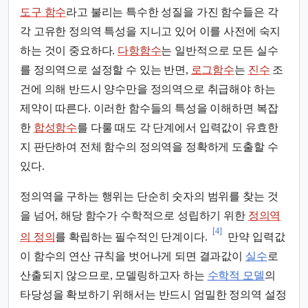
도구 함수
라고 불리는 특수한 성질을 가진 함수들은 각
각 고유한 정의역 특성을 지니고 있어 이를 사전에 숙지
하는 것이 중요하다.
다항함수
는 일반적으로 모든 실수
를 정의역으로 설정할 수 있는 반면,
로그함수
는
진수
조
건에 의해 반드시 양수만을 정의역으로 취급해야 하는
제약이 따른다. 이러한 함수들의 특성을 이해하면 복잡
한
합성함수
를 다룰 때도 각 단계에서 입력값이 유효한
지 판단하여 전체 함수의 정의역을 정확하게 도출할 수
있다.
정의역을 구하는 행위는 단순히 숫자의 범위를 찾는 것
을 넘어, 해당 함수가 수학적으로 성립하기 위한
정의역
[4]
의 정의
를 확립하는 필수적인 단계이다.
만약 입력값
이 함수의 연산 규칙을 벗어나게 되면 결과값이
실수
로
산출되지 않으므로, 모델링하고자 하는
수학적 모델
의
타당성을 확보하기 위해서는 반드시 엄밀한 정의역 설정