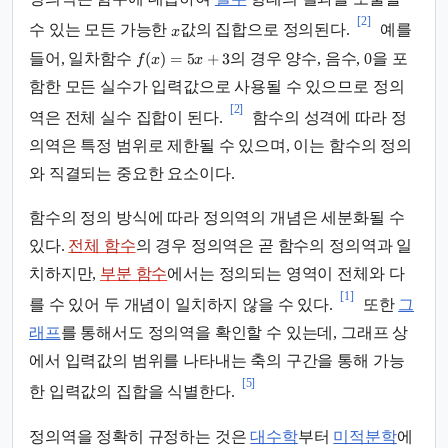
[2]
수 있는 모든 가능한
값의 집합으로 정의된다.
예를
x
(
)
=
5
+
3
들어, 일차함수
의 경우 양수, 음수, 0을 포
f
x
x
함한 모든 실수가 입력값으로 사용될 수 있으므로 정의
[2]
역은 전체 실수 집합이 된다.
함수의 성격에 따라 정
의역은 특정 범위로 제한될 수 있으며, 이는 함수의 정의
와 직결되는 중요한 요소이다.
함수의 정의 방식에 따라 정의역의 개념은 세분화될 수
있다.
전체 함수
의 경우 정의역은 곧 함수의 정의역과 일
치하지만,
부분 함수
에서는 정의되는 영역이 전체와 다
[1]
를 수 있어 두 개념이 일치하지 않을 수 있다.
또한
그
래프
를 통해서도 정의역을 확인할 수 있는데, 그래프 상
에서 입력값의 범위를 나타내는 축의 구간을 통해 가능
[5]
한 입력값의 집합을 식별한다.
정의역을 정확히 규정하는 것은
대수학
부터
미적분학
에