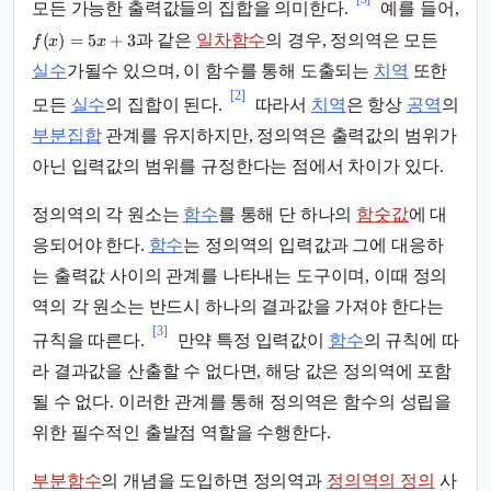
모든 가능한 출력값들의 집합을 의미한다.
예를 들어,
(
)
=
5
+
3
과 같은
일차함수
의 경우, 정의역은 모든
f
x
x
실수
가될수 있으며, 이 함수를 통해 도출되는
치역
또한
[2]
모든
실수
의 집합이 된다.
따라서
치역
은 항상
공역
의
부분집합
관계를 유지하지만, 정의역은 출력값의 범위가
아닌 입력값의 범위를 규정한다는 점에서 차이가 있다.
정의역의 각 원소는
함수
를 통해 단 하나의
함숫값
에 대
응되어야 한다.
함수
는 정의역의 입력값과 그에 대응하
는 출력값 사이의 관계를 나타내는 도구이며, 이때 정의
역의 각 원소는 반드시 하나의 결과값을 가져야 한다는
[3]
규칙을 따른다.
만약 특정 입력값이
함수
의 규칙에 따
라 결과값을 산출할 수 없다면, 해당 값은 정의역에 포함
될 수 없다. 이러한 관계를 통해 정의역은 함수의 성립을
위한 필수적인 출발점 역할을 수행한다.
부분함수
의 개념을 도입하면 정의역과
정의역의 정의
사