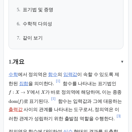
5.
표기법 및 증명
6.
수학적 다의성
7.
같이 보기
1.
개요
▾
수학
에서 정의역은
함수
의
입력값
이 속할 수 있도록 제
[1]
한된
집합
을 의미한다.
함수를 나타내는 표기법인
:
→
에서
가 바로 정의역에 해당하며, 이는 종종
f
X
Y
X
[1]
dom
(
)
로 표기된다.
함수는 입력값과 그에 대응하는
f
출력값
사이의 관계를 나타내는 도구로서, 정의역은 이
[3]
러한 관계가 성립하기 위한 출발점 역할을 수행한다.
정의역은 함수에 대입하여
실수
형태의 결과를 도출할