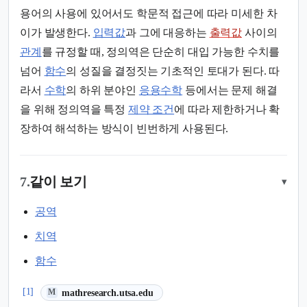
용어의 사용에 있어서도 학문적 접근에 따라 미세한 차
이가 발생한다.
입력값
과 그에 대응하는
출력값
사이의
관계
를 규정할 때, 정의역은 단순히 대입 가능한 수치를
넘어
함수
의 성질을 결정짓는 기초적인 토대가 된다. 따
라서
수학
의 하위 분야인
응용수학
등에서는 문제 해결
을 위해 정의역을 특정
제약 조건
에 따라 제한하거나 확
장하여 해석하는 방식이 빈번하게 사용된다.
7.
같이 보기
▾
공역
치역
함수
(새 탭에서 열림)
[1]
mathresearch.utsa.edu
M