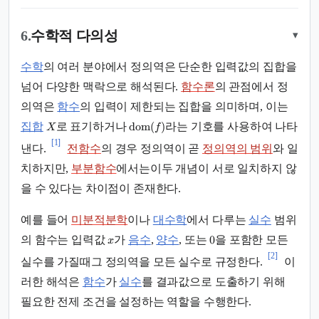
6.
수학적 다의성
▾
수학
의 여러 분야에서 정의역은 단순한 입력값의 집합을
넘어 다양한 맥락으로 해석된다.
함수론
의 관점에서 정
의역은
함수
의 입력이 제한되는 집합을 의미하며, 이는
dom
(
)
집합
로 표기하거나
라는 기호를 사용하여 나타
X
f
[1]
낸다.
전함수
의 경우 정의역이 곧
정의역의 범위
와 일
치하지만,
부분함수
에서는이두 개념이 서로 일치하지 않
을 수 있다는 차이점이 존재한다.
예를 들어
미분적분학
이나
대수학
에서 다루는
실수
범위
0
의 함수는 입력값
가
음수
,
양수
, 또는
을 포함한 모든
x
[2]
실수를 가질때그 정의역을 모든 실수로 규정한다.
이
러한 해석은
함수
가
실수
를 결과값으로 도출하기 위해
필요한 전제 조건을 설정하는 역할을 수행한다.