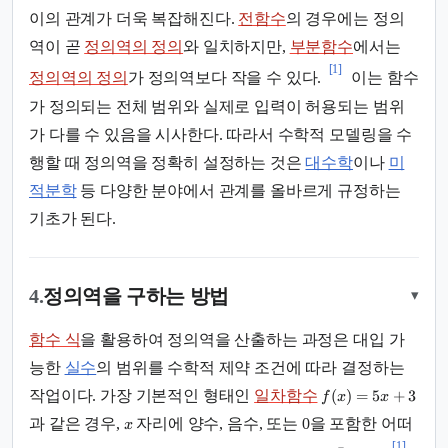
이의 관계가 더욱 복잡해진다.
전함수
의 경우에는 정의
역이 곧
정의역의 정의
와 일치하지만,
부분함수
에서는
[1]
정의역의 정의
가 정의역보다 작을 수 있다.
이는 함수
가 정의되는 전체 범위와 실제로 입력이 허용되는 범위
가 다를 수 있음을 시사한다. 따라서 수학적 모델링을 수
행할 때 정의역을 정확히 설정하는 것은
대수학
이나
미
적분학
등 다양한 분야에서 관계를 올바르게 규정하는
기초가 된다.
4.
정의역을 구하는 방법
▾
함수 식
을 활용하여 정의역을 산출하는 과정은 대입 가
능한
실수
의 범위를 수학적 제약 조건에 따라 결정하는
(
)
=
5
+
3
작업이다. 가장 기본적인 형태인
일차함수
f
x
x
과 같은 경우,
자리에 양수, 음수, 또는 0을 포함한 어떠
x
[1]