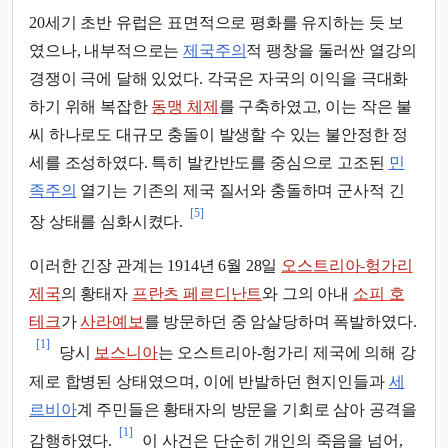
20세기 초반 유럽은 표면적으로 평화를 유지하는 듯 보
였으나, 내부적으로는
제국주의
적 팽창을 둘러싼 열강의
경쟁이 극에 달해 있었다. 각국은 자국의 이익을 극대화
하기 위해 복잡한
동맹 체제
를 구축하였고, 이는 작은 불
씨 하나로도 대규모 충돌이 발생할 수 있는 불안정한 정
세를 조성하였다. 특히 발칸반도를 중심으로 고조된
민
족주의
열기는 기존의 제국 질서와 충돌하며 군사적 긴
[5]
장 상태를 심화시켰다.
이러한 긴장 관계는 1914년 6월 28일
오스트리아-헝가리
제국
의 황태자
프란츠 페르디난트
와 그의 아내
소피 호
테크
가
사라예보
를 방문하던 중 암살당하며 폭발하였다.
[1]
당시
보스니아
는 오스트리아-헝가리 제국에 의해 강
제로 합병된 상태였으며, 이에 반발하던 현지인들과
세
르비아
계 주민들은 황태자의 방문을 기회로 삼아 공격을
[1]
감행하였다.
이 사건은 단순히 개인의 죽음을 넘어,