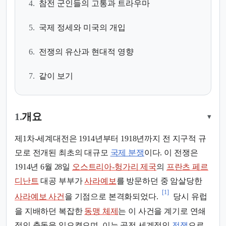
4.
참전 군인들의 고통과 트라우마
5.
국제 정세와 미국의 개입
6.
전쟁의 유산과 현대적 영향
7.
같이 보기
1.
개요
▾
제1차-세계대전은 1914년부터 1918년까지 전 지구적 규
모로 전개된 최초의 대규모
국제 분쟁
이다. 이 전쟁은
1914년 6월 28일
오스트리아-헝가리 제국
의
프란츠 페르
디난트
대공 부부가
사라예보
를 방문하던 중 암살당한
[1]
사라예보 사건
을 기점으로 본격화되었다.
당시 유럽
을 지배하던 복잡한
동맹 체제
는 이 사건을 계기로 연쇄
적인 충돌을 일으켰으며, 이는 곧전 세계적인
전쟁
으로