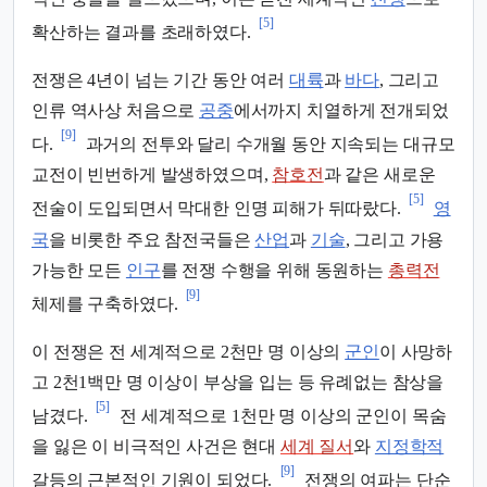
[5]
확산하는 결과를 초래하였다.
전쟁은 4년이 넘는 기간 동안 여러
대륙
과
바다
, 그리고
인류 역사상 처음으로
공중
에서까지 치열하게 전개되었
[9]
다.
과거의 전투와 달리 수개월 동안 지속되는 대규모
교전이 빈번하게 발생하였으며,
참호전
과 같은 새로운
[5]
전술이 도입되면서 막대한 인명 피해가 뒤따랐다.
영
국
을 비롯한 주요 참전국들은
산업
과
기술
, 그리고 가용
가능한 모든
인구
를 전쟁 수행을 위해 동원하는
총력전
[9]
체제를 구축하였다.
이 전쟁은 전 세계적으로 2천만 명 이상의
군인
이 사망하
고 2천1백만 명 이상이 부상을 입는 등 유례없는 참상을
[5]
남겼다.
전 세계적으로 1천만 명 이상의 군인이 목숨
을 잃은 이 비극적인 사건은 현대
세계 질서
와
지정학적
[9]
갈등의 근본적인 기원이 되었다.
전쟁의 여파는 단순