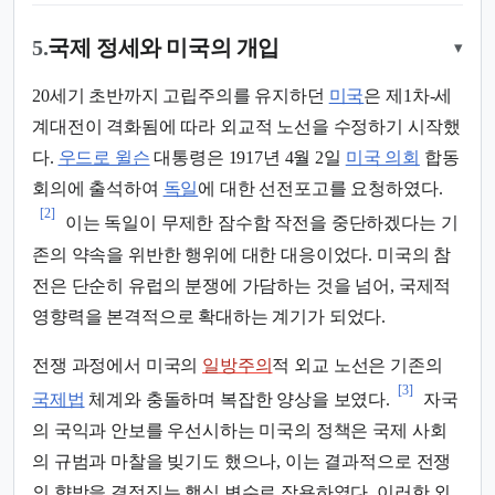
5.
국제 정세와 미국의 개입
▾
20세기 초반까지 고립주의를 유지하던
미국
은 제1차-세
계대전이 격화됨에 따라 외교적 노선을 수정하기 시작했
다.
우드로 윌슨
대통령은 1917년 4월 2일
미국 의회
합동
회의에 출석하여
독일
에 대한 선전포고를 요청하였다.
[2]
이는 독일이 무제한 잠수함 작전을 중단하겠다는 기
존의 약속을 위반한 행위에 대한 대응이었다. 미국의 참
전은 단순히 유럽의 분쟁에 가담하는 것을 넘어, 국제적
영향력을 본격적으로 확대하는 계기가 되었다.
전쟁 과정에서 미국의
일방주의
적 외교 노선은 기존의
[3]
국제법
체계와 충돌하며 복잡한 양상을 보였다.
자국
의 국익과 안보를 우선시하는 미국의 정책은 국제 사회
의 규범과 마찰을 빚기도 했으나, 이는 결과적으로 전쟁
의 향방을 결정짓는 핵심 변수로 작용하였다. 이러한 외