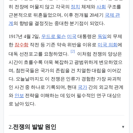
히 전장에 머물지 않고 각국의
정치
체제와
사회
구조를
근본적으로 뒤흔들었으며, 이후 전개될 20세기
국제 관
계
의 향방을 결정짓는 중대한 분기점이 되었다.
1917년 4월 2일,
우드로 윌슨
미국
대통령은
독일
의 무제
한
잠수함
작전 등 기존 약속 위반을 이유로
미국 의회
에
[2]
대독 선전포고를 요청하였다.
이처럼 전쟁의 양상은
시간이 흐를수록 더욱 복잡하고 광범위하게 변모하였으
며, 참전국들은 국가의 존립을 건 치열한 대립을 이어갔
다. 오늘날까지도 이 전쟁은 인류가 경험한 가장 파괴적
인 사건 중 하나로 기록되며, 현대
국가
간의 외교적 관계
와
안보
전략을 이해하는 데 있어 필수적인 연구 대상으
로 남아 있다.
2.
전쟁의 발발 원인
▾