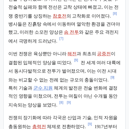
전술적 실패와 함께 전선은 교착 상태에 빠졌고, 이는 전
[8]
쟁 중반기를 상징하는
참호전
의 고착화로 이어졌다.
병사들은 진흙탕 속에서 이동하며 열악한 환경을 견뎌야
했고, 이러한 소모전 양상은
솜 전투
와 같은 주요 격전지
[7]
에서 극명하게 드러났다.
이번 전쟁은 육상뿐만 아니라
해전
과 최초의
공중전
이
[9]
결합된 입체적인 양상을 띠었다.
전 세계 여러 대륙에
서 동시다발적으로 전투가 벌어졌으며, 이는 이전 시대
[9]
와는 비교할 수 없는 전례 없는 규모의 충돌이었다.
특히 기술과
군수 지원
체계의 발전은 전술 변화에 결정
적인 영향을 미쳤으며, 전투는 며칠이 아닌 수개월 동안
[8]
[9]
지속되는 양상을 보였다.
전쟁의 장기화에 따라 각국은 산업과 기술, 인적 자원을
[9]
총동원하는
총력전
체제로 전환하였다.
1917년부터