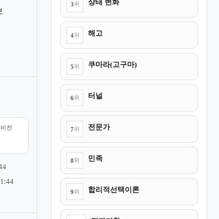
상태 변화
3
위
보
해고
4
위
쿠마라(고구마)
5
위
터널
6
위
전문가
리비전
7
위
민족
8
위
44
1:44
합리적선택이론
9
위