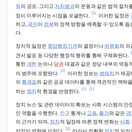
칙
의 공포, 그리고
자치법규
의 운용과 같은 법적 절차
[1]
정이 이루어지는 시점을 포괄한다.
이러한 일정은
하고,
국민
이
정부
의 정책 방향을 예측할 수 있도록 
다.
정치적 일정은
중앙행정기관
의 결정이나
위원회
의 의
견서 발표 등 다양한 행정적 행위를 통해 구체화된다.
통한
개헌
논의나
당권
대결과 같은 정당 내부의 역동
[5]
의 범주에 포함된다.
이러한 정보는
법제처
가 제
의
통계표
와 같은 공공 데이터를 통해 객관적인 맥락을
[1]
[2]
하는
정치
적 환경을 반영한다.
정치 뉴스 및 관련 데이터의 확보는 사회 시스템의 안
인 역할을 수행한다.
인구
통계나
고용
,
물가
와 같은
경
의 근거가 되며,
정치
적 일정에 따른 정책 변화는
사회
[2]
접적인 영향을 미친다.
따라서 정확한
정치
적 일정