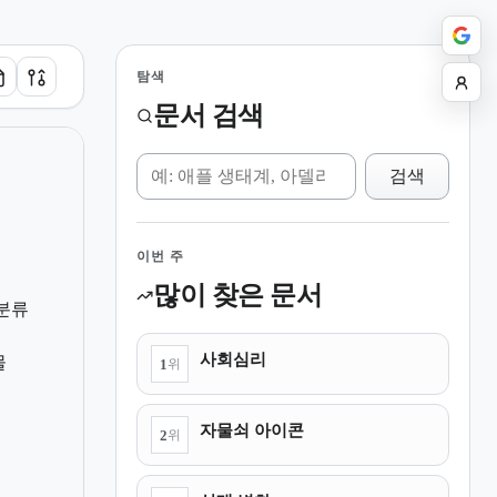
탐색
문서 검색
위키 검색
검색
이번 주
많이 찾은 문서
 분류
사회심리
물
1
위
자물쇠 아이콘
2
위