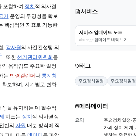
를 포함하여
정치
적 의사결
서비스
국가
운영의 투명성을 확보
돕는 핵심적인 지표로 기능한
서비스 업데이트 노트
aka.page 업데이트 내역 보기
결,
감사원
의 사전컨설팅 의
[1]
또한
선거관리위원회
를
태그
적인 움직임도 주요한 일정
공하는
법령캘린더
나
통계청
주요정치일정
주요정치일정
 확보하며, 시기별로 변화
메타데이터
정성을 유지하는 데 필수적
제
지표는
정치
적 의사결정
요약
주요정치일정-공
전반의
자원
배분 방식에 직
가의 정치 체계 
생하는 주요한 
과 그에 따른
데이터
를 파악