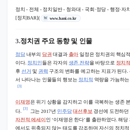
정치 - 전체 - 정치일반 - 청와대 - 국회·정당 - 행정·자치 
[정치BAR](
(새 탭에서 열림)
www.hani.co.kr
W
3.
정치권 주요 동향 및 인물
정당
내부의
당권
대결과
출마
일정은 정치권의 핵심적
이다.
정치인
들은 각자의
생존 전략
을 바탕으로
정치적
후
선거
및
권력
구조의 변화를 예고하는 지표가 된다.
서 나타나는 인물들의 행보는
정치적
역량을 가늠하는 
[3]
이재명
은 위기 상황을 감지하고 이를 극복하는 생존 
[3]
다.
그는 2017년
민주당
대선후보
경선에 도전하던 
자전적 에세이
인 ‘이재명은 한다’를 출판하였다. 해당
에서도 위축되지 않는 태도를 강조하며 자신의 정치적 