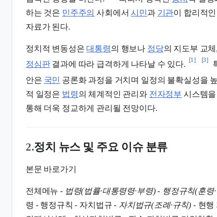
하는 것은
민주주의
사회에서
시민
과
기관
이 합리적인
자료가 된다.
정치적 변동성은
대통령
의 행보나
정당
의 지도부 교체
[1]
[3]
정심판
결과에 따라 급격하게 나타날 수 있다.
안은
국민
공론화 과정을 거치며 일정의 불확실성을 높
적 일정은
법령
의 체계적인 관리와
전자정부
시스템을 
통해 더욱 정교하게 관리될 전망이다.
2.
정치 뉴스 및 주요 이슈 분류
본문 바로가기
전체메뉴 -
법령(법률·대통령령·부령)
-
행정규칙(훈령·
령 - 행정규칙 - 자치법규 -
자치법규(조례·규칙)
- 현행