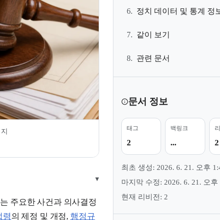
6.
정치 데이터 및 통계 정
7.
같이 보기
8.
관련 문서
문서 정보
태그
백링크
미지
2
...
2
최초 생성: 2026. 6. 21. 오후 1:
▾
마지막 수정: 2026. 6. 21. 오후 
현재 리비전: 2
는 주요한 사건과 의사결정
법령
의 제정 및 개정,
행정규