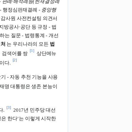
-
판례·해석례등(헌재결정례
 - 행정심판재결례 -
중앙행
 - 감사원 사전컨설팅 의견서
 지방공사·공단 등 규정 - 법
하는 질문 - 법령통계 - 개선
제처
는 우리나라의 모든
법
[1]
 검색어를 쌍
상단메뉴
[2]
이다.
기 - 자동 추천 기능을 사용
재명 대통령은 생존 본능이
[3]
다.
2017년 민주당 대선
은 한다’는 이렇게 시작한