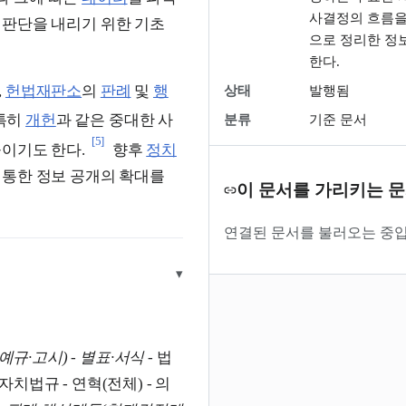
사결정의 흐름을
 판단을 내리기 위한 기초
으로 정리한 정
한다.
,
헌법재판소
의
판례
및
행
상태
발행됨
특히
개헌
과 같은 중대한 사
분류
기준 문서
[5]
이기도 한다.
향후
정치
통한 정보 공개의 확대를
이 문서를 가리키는 
연결된 문서를 불러오는 중입
▾
예규·고시)
-
별표·서식
- 법
 자치법규 - 연혁(전체) - 의