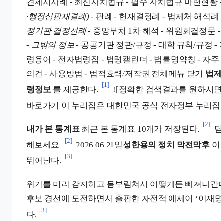
견제시사례 - 최신자치법규 - 필수 자치법규 마련현황 
·행정심판재결례)
- 판례 - 헌재결정례 - 법제처 해석례
정기관 결정선례
- 중앙부처 1차 해석 - 위원회결정문
-
그밖의 정보
- 공공기관 정관/규정 - 대학 규칙/규정 -
령용어 - 전자법령집 - 법령캘린더 - 법률명약칭 - 자주 
의견 - 사용방법 - 법적효력/저작권 전체메뉴 닫기
법
[1]
령정보
를 제공한다.
![정확한 검색결과를 원하시면
바로가기 이 누리집은 대한민국 공식 전자정부 누리집
[2]
내가 본 통계표
최근 본 통계표 10개가 저장된다.
닫
[2]
해보세요.
2026.06.21일
성한용의 정치 막전막후
이
[3]
뛰어난다.
위기를 미리 감지하고 몸부림쳐서 어떻게든 빠져나간
후보 경선에 도전하면서 출판한 자전적 에세이 ‘이재명
[3]
다.