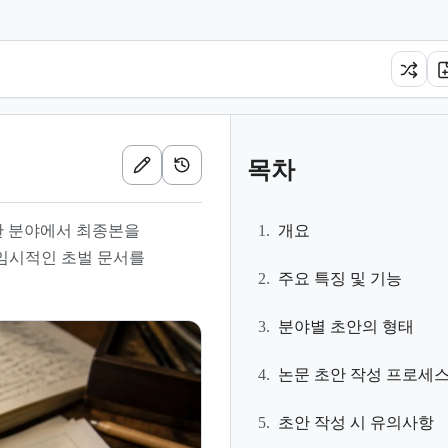
목차
다양한 분야에서 최종본을
1.
개요
 임시적인 초벌 문서를
2.
주요 특징 및 기능
3.
분야별 초안의 형태
4.
논문 초안 작성 프로세
5.
초안 작성 시 유의사항