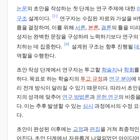
논문
의 초안을 작성하는 첫 단계는 연구 주제에 대한
[1]
구조
설계이다.
연구자는 수집된 자료와 가설을 바
름을 결정하며, 이를 위해
서론
,
본론
,
결론
의 틀을 미리
성자는 완벽한 문장을 구성하려 노력하기보다 연구의 
[4]
치하는 데 집중한다.
설계된 구조는 향후 진행될
데
역할을 수행한다.
초안 작성 단계에서 연구자는 투고할
학술지
나
학회
를
하다. 목표로 하는 학술지의
투고 규정
과
연구 분야
에 
리 전개 방식이 달라질 수 있기 때문이다. 따라서 초안
지의 성격에 맞추어
연구 방법론
과
문헌 연구
의 비중
다. 이는 추후 발생할 수 있는
심사
과정에서의 수정 요
다.
초안이 완성된 이후에는
교정
과
편집
을 거쳐 최종적
어진다. 초안 단계에서 자유롭게 나열되었던 아이디어