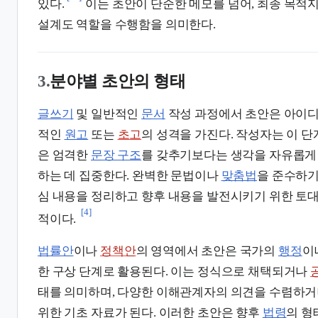
있다.
이는 초안이 단순한 메모를 넘어, 최종 목적
설계도 역할을 수행함을 의미한다.
3.
분야별 초안의 형태
글쓰기
및 일반적인
문서
작성 과정에서 초안은 아이디
적인
원고
또는
초고
의 성격을 가진다. 작성자는 이 
은 엄격한
문장 구조
를 갖추기보다는 생각을 자유롭
하는 데 집중한다. 완벽한 문법이나
맞춤법
을 준수하기
심 내용을 정리하고 향후 내용을 발전시키기 위한 토대
[4]
적이다.
법률안
이나
정책안
의 영역에서 초안은 국가의
행정
이
한 구상 단계로 활용된다. 이는 정식으로 채택되거나
태를 의미하며, 다양한 이해관계자의 의견을 수렴하거
위한 기초 자료가 된다. 이러한 초안은 향후
법령
의 형