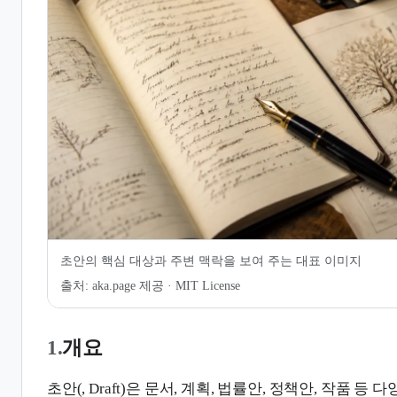
7.
같이 보기
8.
관련 문서
초안의 핵심 대상과 주변 맥락을 보여 주는 대표 이미지
출처:
aka.page 제공 · MIT License
1.
개요
초안(, Draft)은 문서, 계획, 법률안, 정책안, 작품 