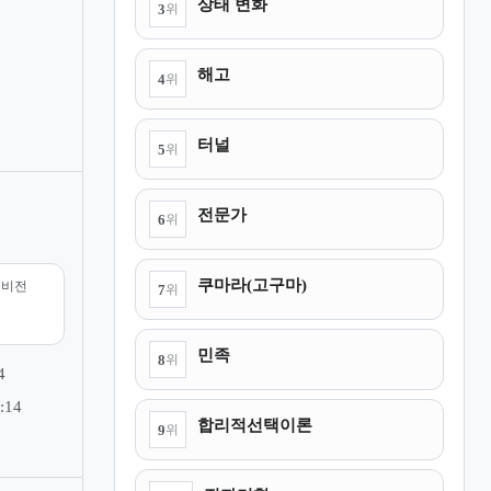
상태 변화
3
위
해고
4
위
터널
5
위
전문가
6
위
쿠마라(고구마)
리비전
7
위
민족
8
위
4
:14
합리적선택이론
9
위