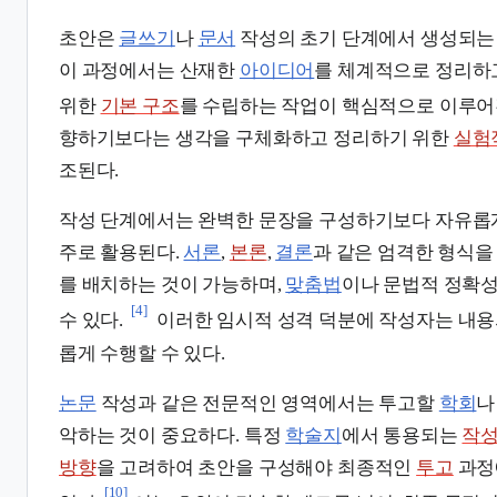
초안은
글쓰기
나
문서
작성의 초기 단계에서 생성되
이 과정에서는 산재한
아이디어
를 체계적으로 정리하
위한
기본 구조
를 수립하는 작업이 핵심적으로 이루어
향하기보다는 생각을 구체화하고 정리하기 위한
실험
조된다.
작성 단계에서는 완벽한 문장을 구성하기보다 자유롭
주로 활용된다.
서론
,
본론
,
결론
과 같은 엄격한 형식을
를 배치하는 것이 가능하며,
맞춤법
이나 문법적 정확성
[4]
수 있다.
이러한 임시적 성격 덕분에 작성자는 내
롭게 수행할 수 있다.
논문
작성과 같은 전문적인 영역에서는 투고할
학회
악하는 것이 중요하다. 특정
학술지
에서 통용되는
작성
방향
을 고려하여 초안을 구성해야 최종적인
투고
과정
[10]