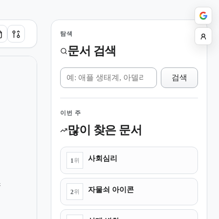
탐색
문서 검색
위키 검색
검색
이번 주
많이 찾은 문서
사회심리
1
위
스
자물쇠 아이콘
2
위