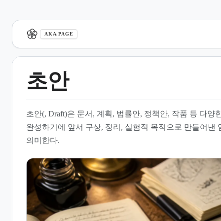
aka.page
AKA.PAGE
초안
1.
개요
초안(, Draft)은 문서, 계획, 법률안, 정책안, 작품 등 
2.
주요 특징 및 기능
완성하기에 앞서 구상, 정리, 실험적 목적으로 만들어낸
의미한다.
3.
분야별 초안의 형태
4.
논문 초안 작성 프로세스
5.
초안 작성 시 유의사항
6.
문서 작성 도구 및 환경