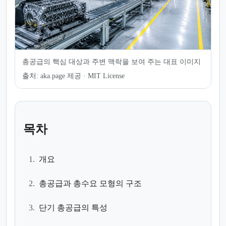
총공급의 핵심 대상과 주변 맥락을 보여 주는 대표 이미지
출처:
aka.page 제공 · MIT License
목차
1.
개요
2.
총공급과 총수요 모형의 구조
3.
단기 총공급의 특성