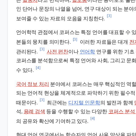
는
말뭉치
라고 번역하며,
말모둠
이라는 용어로도 불린
인 단어나 문장의 나열을 넘어, 연구 대상이 되는 분
[3]
보여줄 수 있는 자료의 모음을 지칭한다.
언어학적 관점에서 코퍼스는 특정 언어를 대표할 수 
[3]
본들의 뭉치를 의미한다.
이러한 자료들은 대개
전
[3]
관리된다.
사전 편찬
이나
언어학
연구를 위한 기초
코퍼스를 분석함으로써 특정 언어와 사회, 그리고 문
[4]
수 있다.
국어 정보 처리
분야에서 코퍼스는 매우 핵심적인 역할
되는 언어적 현상을 체계적으로 파악하기 위한 필수적
[3]
때문이다.
최근에는
디지털 인문학
의 발전과 함께
석,
용례 검색
등을 수행할 수 있는 다양한
코퍼스 분석
[4]
의 공유와 확산에 기여하고 있다.
현대 언어 연구에서는 학습자의 언어 사용 양상을 파