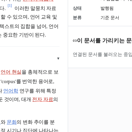
[1]
다.
이러한 말뭉치 자료
상태
발행됨
할 수 있으며, 언어 교육 및
분류
기준 문서
텍스트의 집합을 넘어, 언어
 중요한 기반이 된다.
이 문서를 가리키는 
연결된 문서를 불러오는 중입
▾
의
언어 현실
을 총체적으로 보
 'corpus'를 번역한 용어로,
나
언어학
연구를 위해 특정
둔 것이며, 대개
전자 자료
의
회
와
문화
의 변화 추이를 분
특정 시기나 집단에 나타나는