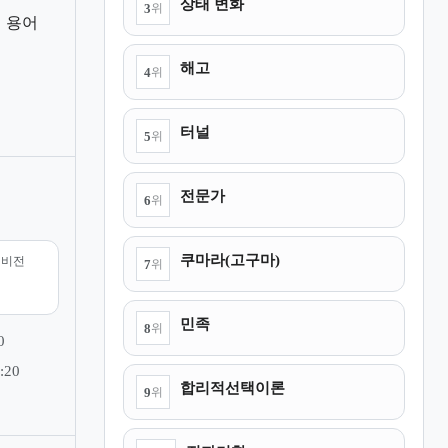
상태 변화
3
위
 용어
해고
4
위
터널
5
위
전문가
6
위
쿠마라(고구마)
리비전
7
위
민족
8
위
0
:20
합리적선택이론
9
위