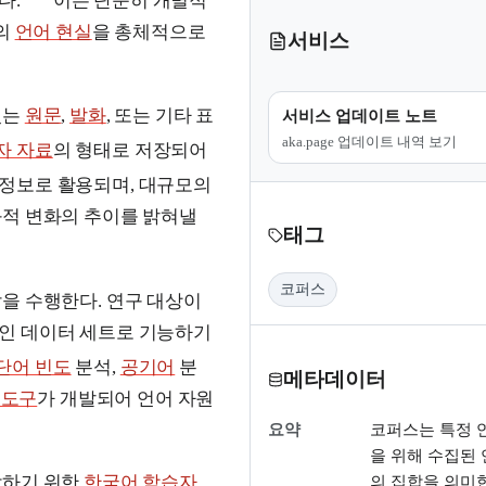
다.
이는 단순히 개별적
야의
언어 현실
을 총체적으로
서비스
있는
원문
,
발화
, 또는 기타 표
서비스 업데이트 노트
aka.page 업데이트 내역 보기
자 자료
의 형태로 저장되어
 정보로 활용되며, 대규모의
화적 변화의 추이를 밝혀낼
태그
코퍼스
을 수행한다. 연구 대상이
인 데이터 세트로 기능하기
단어 빈도
분석,
공기어
분
메타데이터
 도구
가 개발되어 언어 자원
요약
코퍼스는 특정 
을 위해 수집된 
악하기 위한
한국어 학습자
의 집합을 의미