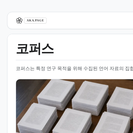
aka.page
AKA.PAGE
코퍼스
1.
개요
코퍼스는 특정 연구 목적을 위해 수집된 언어 자료의 집
2.
언어학적 정의와 특징
3.
코퍼스 분석 도구 및 방법론
4.
한국어 코퍼스 구축 및 관리
5.
주요 연구 기관 및 학술 활동
6.
기타 동음이의어 및 관련 용어