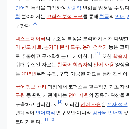
언어
적 특성을 파악하여
사회적
변화를 밝혀낼 수 있다
학
분야에서는
코퍼스 분석 도구
를 통해
한국
의
언어
,
[4]
구한다.
텍스트 데이터
의 구조적 특징을 분석하기 위해 다양
어 빈도 차트
,
공기어 분석 도구
,
용례 검색기
등은 코퍼
[4]
로 추출하고 구조화하는 데 기여한다.
또한
학습자
위해 수집된 자료는
한국어 학습자
의
언어 사용
양상을
는
2015년
부터 수집, 구축, 가공된 자료를 통해 검색이
국어 정보 처리
과정에서 코퍼스는 필수적인 기초 자
구원
등 관련 기관에서는
언어 자원
의 공유와 확산을
[4]
구축하고 관리한다.
이러한
언어 자원
은
전자 정부
연계되어
언어학적
연구뿐만 아니라
컴퓨터 언어학
[1]
[3]
토대가 된다.