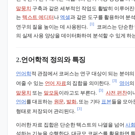
말뭉치
구축과 같은 세부적인 작업도 활발히 이루어진
는
텍스트 에디터
나
엑셀
과 같은 도구를 활용하여 분석
[1]
연구의 질을 높이는 데 사용된다.
코퍼스는 단순한 
의 실제 사용 양상을 데이터화하여 분석할 수 있게 하는
2.
언어학적 정의와 특징
언어학
적 관점에서 코퍼스는 연구 대상이 되는 분야
[3]
여줄 수 있는
언어 자료
의 집합을 의미한다.
영어
의
[3]
말뭉치
또는
말모둠
이라고도 부른다.
사전 편찬
이
언어
를 대표하는
원문
,
발화
, 또는 기타
표본
들을 모아
[3]
형태로 저장되어 관리된다.
이러한 자료 집합은 단순한 텍스트의 나열을 넘어
사
석하는 기능을 수행한다. 대규모 코퍼스를 활용하면 