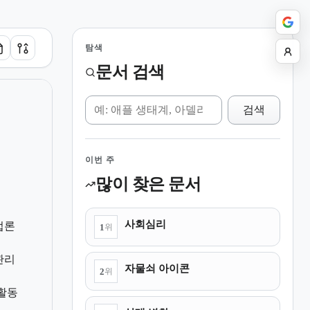
탐색
문서 검색
위키 검색
검색
이번 주
많이 찾은 문서
사회심리
법론
1
위
관리
자물쇠 아이콘
2
위
 활동