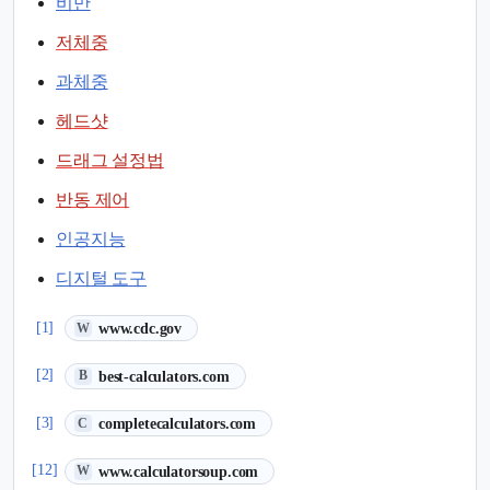
비만
저체중
과체중
헤드샷
드래그 설정법
반동 제어
인공지능
디지털 도구
(새 탭에서 열림)
[1]
www.cdc.gov
W
(새 탭에서 열림)
[2]
best-calculators.com
B
(새 탭에서 열림)
[3]
completecalculators.com
C
(새 탭에서 열림)
[12]
www.calculatorsoup.com
W