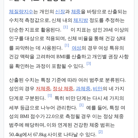
체질량지수
는 개인의
신장
과
체중
을 바탕으로 산출되는
수치적 측정값으로, 신체 내의
체지방
정도를 추정하는
[1]
단순한 지표로 활용된다.
이 지표는 성인 20세 이상의
인구를 대상으로 적용되며, 신체 비율을 통해 건강 상태
[1]
를 파악하는 데 사용된다.
여성
의 경우 여성 특유의
건강 맥락을 고려하여 BMI를 산출하고 개인별 권장 사항
[3]
을 확인하는 과정이 포함될 수 있다.
산출된 수치는 특정 기준에 따라 여러 범주로 분류된다.
성인의 경우
저체중
,
정상 체중
,
과체중
,
비만
의 네 가지
[1]
단계로 구분된다.
특히 비만 단계는 다시 세 가지의
[1]
세부 등급으로 나누어 관리한다.
예를 들어, 특정 여
성의 BMI 점수가 22.0으로 측정될 경우 이는 정상 체중
범주에 해당하며, 이와 연계된 건강한 체중 범위는
[2]
50.4kg에서 67.8kg 사이로 나타날 수 있다.