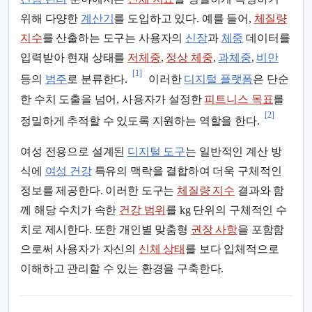
위해 다양한
계산기
를 도입하고 있다. 예를 들어,
체질량
지수
를 산출하는 도구는 사용자의
신장
과
체중
데이터를
입력받아 현재 상태를
저체중
,
정상 체중
,
과체중
,
비만
[1]
등의
범주
로 분류한다.
이러한
디지털 플랫폼
은 단순
한 수치 도출을 넘어, 사용자가 설정한
피트니스 목표
를
[2]
정밀하게 추적할 수 있도록 지원하는 역할을 한다.
여성 전용으로 설계된
디지털 도구
는 일반적인 계산 방
식에
여성 건강
특유의 맥락을 결합하여 더욱 구체적인
정보를 제공한다. 이러한 도구는
체질량 지수
결과와 함
께 해당 수치가 속한
건강 범위
를 kg 단위의 구체적인 수
치로 제시한다. 또한 개인별 맞춤형
권장 사항
을 포함함
으로써 사용자가 자신의
신체 상태
를 보다 입체적으로
이해하고 관리할 수 있는 환경을 구축한다.