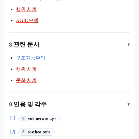
행위 체계
AGIL 모델
8.
관련 문서
▾
구조기능주의
행위 체계
문화 체계
9.
인용 및 각주
▾
(새 탭에서 열림)
[1]
voidnetwork.gr
V
(새 탭에서 열림)
[2]
soztheo.com
S