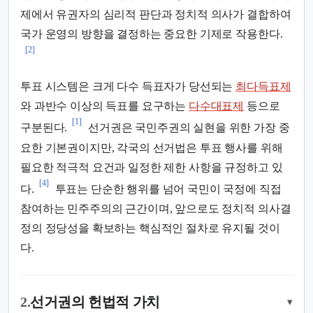
제에서 유권자의 심리적 판단과 정치적 의사가 결합하여
국가 운영의 방향을 결정하는 중요한 기제로 작용한다.
[2]
투표 시스템은 크게 다수 득표자가 당선되는
최다득표제
와 과반수 이상의 득표를 요구하는
다수대표제
등으로
[1]
구분된다.
선거권은 국민주권의 실현을 위한 가장 중
요한 기본권이지만, 각국의 선거법은 투표 행사를 위해
필요한 적극적 요건과 일정한 제한 사항을 규정하고 있
[4]
다.
투표는 단순한 행위를 넘어 국민이 국정에 직접
참여하는 민주주의의 근간이며, 앞으로도 정치적 의사결
정의 정당성을 확보하는 핵심적인 절차로 유지될 것이
다.
2.
선거권의 헌법적 가치
▾