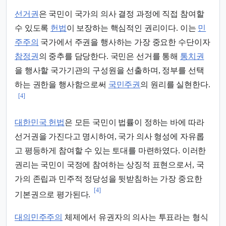
선거권
은 국민이 국가의 의사 결정 과정에 직접 참여할
수 있도록
헌법
이 보장하는 핵심적인 권리이다. 이는
민
주주의
국가에서 주권을 행사하는 가장 중요한 수단이자
참정권
의 중추를 담당한다. 국민은 선거를 통해
통치권
을 행사할 국가기관의 구성원을 선출하며, 정부를 선택
하는 권한을 행사함으로써
국민주권
의 원리를 실현한다.
[4]
대한민국 헌법
은 모든 국민이 법률이 정하는 바에 따라
선거권을 가진다고 명시하여, 국가 의사 형성에 자유롭
고 평등하게 참여할 수 있는 토대를 마련하였다. 이러한
권리는 국민이 국정에 참여하는 상징적 표현으로서, 국
가의 존립과 민주적 정당성을 뒷받침하는 가장 중요한
[4]
기본권으로 평가된다.
대의민주주의
체제에서 유권자의 의사는 투표라는 형식