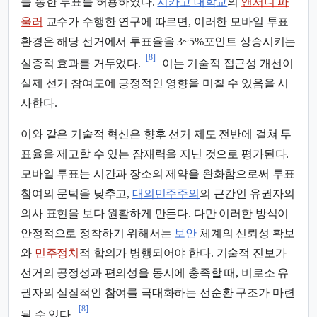
를 통한 투표를 허용하였다.
시카고 대학교
의
앤서니 파
울러
교수가 수행한 연구에 따르면, 이러한 모바일 투표
환경은 해당 선거에서 투표율을 3~5%포인트 상승시키는
[8]
실증적 효과를 거두었다.
이는 기술적 접근성 개선이
실제 선거 참여도에 긍정적인 영향을 미칠 수 있음을 시
사한다.
이와 같은 기술적 혁신은 향후 선거 제도 전반에 걸쳐 투
표율을 제고할 수 있는 잠재력을 지닌 것으로 평가된다.
모바일 투표는 시간과 장소의 제약을 완화함으로써 투표
참여의 문턱을 낮추고,
대의민주주의
의 근간인 유권자의
의사 표현을 보다 원활하게 만든다. 다만 이러한 방식이
안정적으로 정착하기 위해서는
보안
체계의 신뢰성 확보
와
민주정치
적 합의가 병행되어야 한다. 기술적 진보가
선거의 공정성과 편의성을 동시에 충족할 때, 비로소 유
권자의 실질적인 참여를 극대화하는 선순환 구조가 마련
[8]
될 수 있다.