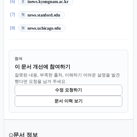
(새 탭에서 열림)
[6]
inews.kyungnam.ac.kr
I
(새 탭에서 열림)
[7]
news.stanford.edu
N
(새 탭에서 열림)
[8]
news.uchicago.edu
N
참여
이 문서 개선에 참여하기
잘못된 내용, 부족한 출처, 이해하기 어려운 설명을 발견
했다면 요청을 남겨 주세요.
수정 요청하기
문서 이력 보기
문서 정보