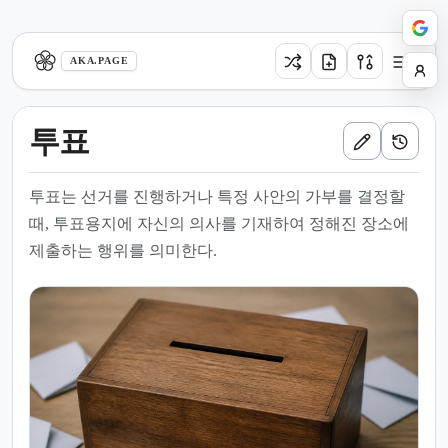
aka.page
AKA.PAGE
투표
투표는 선거를 진행하거나 특정 사안의 가부를 결정할
때, 투표용지에 자신의 의사를 기재하여 정해진 장소에
제출하는 행위를 의미한다.