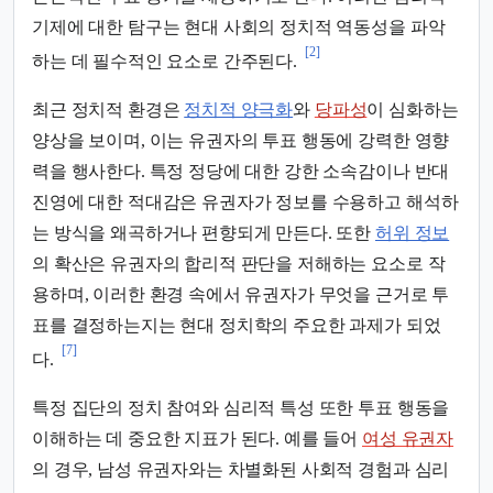
기제에 대한 탐구는 현대 사회의 정치적 역동성을 파악
[2]
하는 데 필수적인 요소로 간주된다.
최근 정치적 환경은
정치적 양극화
와
당파성
이 심화하는
양상을 보이며, 이는 유권자의 투표 행동에 강력한 영향
력을 행사한다. 특정 정당에 대한 강한 소속감이나 반대
진영에 대한 적대감은 유권자가 정보를 수용하고 해석하
는 방식을 왜곡하거나 편향되게 만든다. 또한
허위 정보
의 확산은 유권자의 합리적 판단을 저해하는 요소로 작
용하며, 이러한 환경 속에서 유권자가 무엇을 근거로 투
표를 결정하는지는 현대 정치학의 주요한 과제가 되었
[7]
다.
특정 집단의 정치 참여와 심리적 특성 또한 투표 행동을
이해하는 데 중요한 지표가 된다. 예를 들어
여성 유권자
의 경우, 남성 유권자와는 차별화된 사회적 경험과 심리