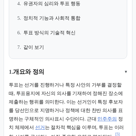
4.
유권자의 심리와 투표 행동
5.
정치적 기능과 사회적 통합
6.
투표 방식의 기술적 혁신
7.
같이 보기
1.
개요와 정의
▾
투표는 선거를 진행하거나 특정 사안의 가부를 결정할
때, 투표용지에 자신의 의사를 기재하여 정해진 장소에
제출하는 행위를 의미한다. 이는 선거인이 특정 후보자
를 당선인으로 지명하거나 정책에 대한 찬반 의사를 표
명하는 구체적인 의사표시 수단이다. 근대
민주주의
정
치 체제에서
선거
는 절차적 핵심을 이루며, 투표는 이러
[5]