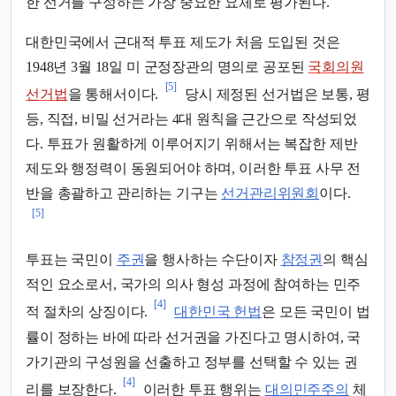
한 선거를 구성하는 가장 중요한 요체로 평가된다.
대한민국에서 근대적 투표 제도가 처음 도입된 것은
1948년 3월 18일 미 군정장관의 명의로 공포된
국회의원
[5]
선거법
을 통해서이다.
당시 제정된 선거법은 보통, 평
등, 직접, 비밀 선거라는 4대 원칙을 근간으로 작성되었
다. 투표가 원활하게 이루어지기 위해서는 복잡한 제반
제도와 행정력이 동원되어야 하며, 이러한 투표 사무 전
반을 총괄하고 관리하는 기구는
선거관리위원회
이다.
[5]
투표는 국민이
주권
을 행사하는 수단이자
참정권
의 핵심
적인 요소로서, 국가의 의사 형성 과정에 참여하는 민주
[4]
적 절차의 상징이다.
대한민국 헌법
은 모든 국민이 법
률이 정하는 바에 따라 선거권을 가진다고 명시하여, 국
가기관의 구성원을 선출하고 정부를 선택할 수 있는 권
[4]
리를 보장한다.
이러한 투표 행위는
대의민주주의
체