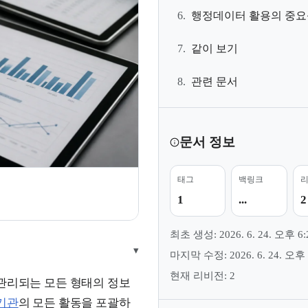
6.
행정데이터 활용의 중요
7.
같이 보기
8.
관련 문서
문서 정보
태그
백링크
지
1
...
2
최초 생성: 2026. 6. 24. 오후 6:
▾
마지막 수정: 2026. 6. 24. 오후 
현재 리비전: 2
 관리되는 모든 형태의 정보
기관
의 모든 활동을 포괄하