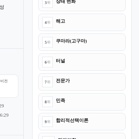
상태 변화
3
위
성
해고
4
위
쿠마라(고구마)
5
위
터널
6
위
전문가
리비전
7
위
민족
8
위
29
6:29
합리적선택이론
9
위