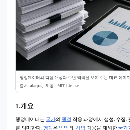
7.
같이 보기
8.
관련 문서
행정데이터의 핵심 대상과 주변 맥락을 보여 주는 대표 이미
출처:
aka.page 제공 · MIT License
1.
개요
행정데이터는
국가
의
행정
작용 과정에서 생성, 수집,
를 의미한다.
행정
은
입법
및
사법
작용을 제외한
국가