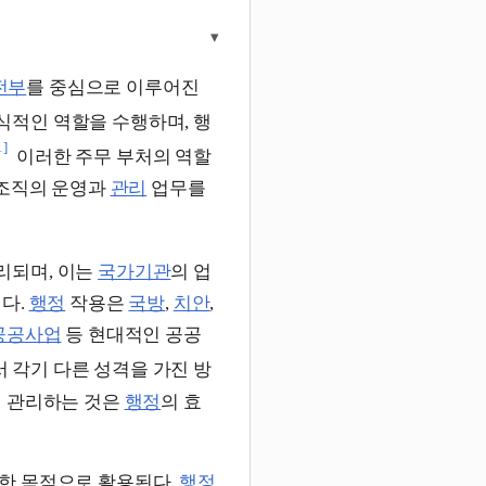
▾
전부
를 중심으로 이루어진
식적인 역할을 수행하며, 행
1]
이러한 주무 부처의 역할
조직의 운영과
관리
업무를
리되며, 이는
국가기관
의 업
다.
행정
작용은
국방
,
치안
,
공공사업
등 현대적인 공공
 각기 다른 성격을 가진 방
게 관리하는 것은
행정
의 효
양한 목적으로 활용된다.
행정