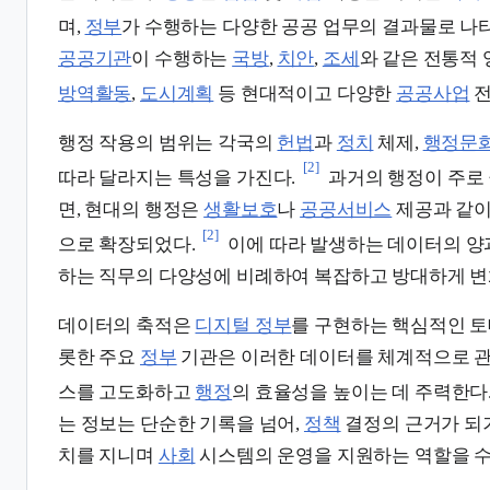
며,
정부
가 수행하는 다양한 공공 업무의 결과물로 나
공공기관
이 수행하는
국방
,
치안
,
조세
와 같은 전통적
방역활동
,
도시계획
등 현대적이고 다양한
공공사업
전
행정 작용의 범위는 각국의
헌법
과
정치
체제,
행정문
[2]
따라 달라지는 특성을 가진다.
과거의 행정이 주로
면, 현대의 행정은
생활보호
나
공공서비스
제공과 같이
[2]
으로 확장되었다.
이에 따라 발생하는 데이터의 양
하는 직무의 다양성에 비례하여 복잡하고 방대하게 변
데이터의 축적은
디지털 정부
를 구현하는 핵심적인 토
롯한 주요
정부
기관은 이러한 데이터를 체계적으로 
스를 고도화하고
행정
의 효율성을 높이는 데 주력한다
는 정보는 단순한 기록을 넘어,
정책
결정의 근거가 
치를 지니며
사회
시스템의 운영을 지원하는 역할을 수