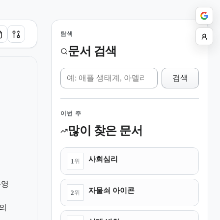
탐색
문서 검색
위키 검색
검색
이번 주
많이 찾은 문서
사회심리
1
위
운영
자물쇠 아이콘
2
위
의