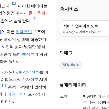
[2]
타난다.
이러한 데이터는
서비스
 영역뿐만 아니라
물가통제
,
[2]
반에서 발생한다.
서비스 업데이트 노트
화
에 따른
권력분립
구조에
aka.page 업데이트 내역 보기
 권력적인 성격에 집중했다
 시민의 삶과 밀접한 영역
태그
과 종류 또한
행정부
가 담당
화해 왔다.
행정데이터
대가 된다.
행정안전부
를 비
관리함으로써
전자정부
서비
메타데이터
[1]
.
행정 과정에서 발생하
되거나
공공데이터
로서의 가
요약
행정데이터는 국
행한다.
정 작용 과정에서
수집, 관리되는 