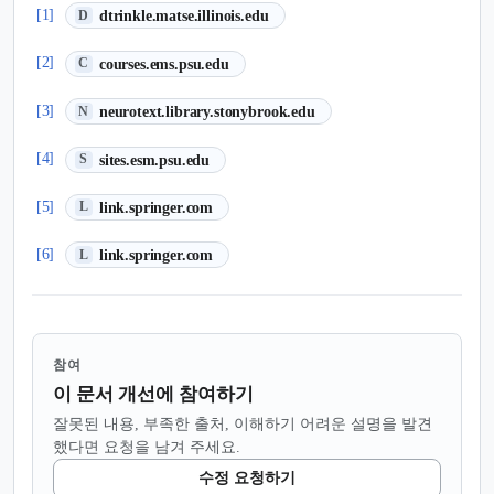
(새 탭에서 열림)
[1]
dtrinkle.matse.illinois.edu
D
(새 탭에서 열림)
[2]
courses.ems.psu.edu
C
(새 탭에서 열림)
[3]
neurotext.library.stonybrook.edu
N
(새 탭에서 열림)
[4]
sites.esm.psu.edu
S
(새 탭에서 열림)
[5]
link.springer.com
L
(새 탭에서 열림)
[6]
link.springer.com
L
참여
이 문서 개선에 참여하기
잘못된 내용, 부족한 출처, 이해하기 어려운 설명을 발견
했다면 요청을 남겨 주세요.
수정 요청하기