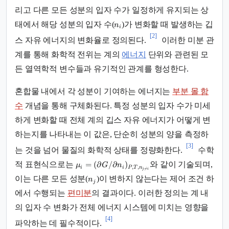
리고 다른 모든 성분의 입자 수가 일정하게 유지되는 상
태에서 해당 성분의 입자 수(
)가 변화할 때 발생하는 깁
n
i
[2]
스 자유 에너지의 변화율로 정의된다.
이러한 미분 관
계를 통해 화학적 전위는 계의
에너지
단위와 관련된 모
든 열역학적 변수들과 유기적인 관계를 형성한다.
혼합물 내에서 각 성분이 기여하는 에너지는
부분 몰 함
수
개념을 통해 구체화된다. 특정 성분의 입자 수가 미세
하게 변화할 때 전체 계의 깁스 자유 에너지가 어떻게 변
하는지를 나타내는 이 값은, 단순히 성분의 양을 측정하
[3]
는 것을 넘어 물질의 화학적 상태를 정량화한다.
수학
=
(
∂
/
∂
)
적 표현식으로는
와 같이 기술되며,
μ
G
n
,
,
i
i
P
T
n

=
j
i
이는 다른 모든 성분(
)이 변하지 않는다는 제어 조건 하
n
j
에서 수행되는
편미분
의 결과이다. 이러한 정의는 계 내
의 입자 수 변화가 전체 에너지 시스템에 미치는 영향을
[4]
파악하는 데 필수적이다.