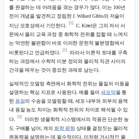
를 완결하는 데 어려움을 겪는 경우가 많다. 이는 100년
전이 개념을 발견하고 정립한 J. Willard Gibbs의 저술이
[1]
지닌 모호성에서 기인한다.
C. Kittel은 그의 저서 서
문에서 물리 교육 과정 중 화학적 전위를 접할 때 느껴지
는 막연한 불편함이 바로 이러한 문헌적 불분명함에서
[1]
비롯된다고 언급하였다.
따라서 이론적 토대를 구축
하는 과정에서 수학적 미분 정의와 물리적 직관 사이의
간극을 메우는 것이 중요한 과제로 남는다.
실제적인 모델링 측면에서 화학적 전위는 물질의 이동을
설명하는 핵심 지표로 사용된다. 예를 들어
세포막
을 통
한
용질
의 수송을 모델링할 때, 세포 내부와 외부의 용액
내 용질 농도 차이는 화학적 전위의 차이로 해석될 수 있
[3]
다.
이러한 생물학적 시스템에서의 적용은 단순한 농
도 구배를 넘어, 계의
화학 평형
상태를 결정짓는 물리적
원동력을 설명하는 데 필수적이다. 이처럼 거시적인 물