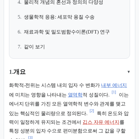
4.
물리적 개념의 혼선과 정의의 다양성
5.
생물학적 응용: 세포막 용질 수송
6.
재료과학 및 밀도범함수이론(DFT) 연구
7.
같이 보기
1.
개요
▾
화학적-전위는 시스템 내의 입자 수 변화가
내부 에너지
[1]
에 미치는 영향을 나타내는
열역학
적 성질이다.
이는
에너지 단위를 가진 모든 열역학적 변수와 관계를 맺고
[2]
있는 핵심적인 물리량으로 정의된다.
특히 온도와 압
력이 일정하게 유지되는 조건에서
깁스 자유 에너지
를
특정 성분의 입자 수으로 편미분함으로써 그 값을 구할
[3]