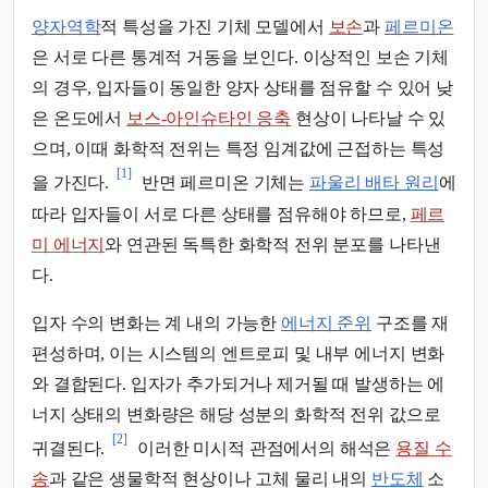
양자역학
적 특성을 가진 기체 모델에서
보손
과
페르미온
은 서로 다른 통계적 거동을 보인다. 이상적인 보손 기체
의 경우, 입자들이 동일한 양자 상태를 점유할 수 있어 낮
은 온도에서
보스-아인슈타인 응축
현상이 나타날 수 있
으며, 이때 화학적 전위는 특정 임계값에 근접하는 특성
[1]
을 가진다.
반면 페르미온 기체는
파울리 배타 원리
에
따라 입자들이 서로 다른 상태를 점유해야 하므로,
페르
미 에너지
와 연관된 독특한 화학적 전위 분포를 나타낸
다.
입자 수의 변화는 계 내의 가능한
에너지 준위
구조를 재
편성하며, 이는 시스템의 엔트로피 및 내부 에너지 변화
와 결합된다. 입자가 추가되거나 제거될 때 발생하는 에
너지 상태의 변화량은 해당 성분의 화학적 전위 값으로
[2]
귀결된다.
이러한 미시적 관점에서의 해석은
용질 수
송
과 같은 생물학적 현상이나 고체 물리 내의
반도체
소