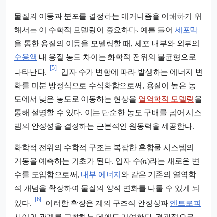
물질의 이동과 분포를 결정하는 메커니즘을 이해하기 위
해서는 이 수학적 모델링이 중요하다. 예를 들어
세포막
을 통한 용질의 이동을 모델링할 때, 세포 내부와 외부의
수용액
내 용질 농도 차이는 화학적 전위의 불균형으로
[5]
나타난다.
입자 수가 변함에 따라 발생하는 에너지 변
화를 미분 방정식으로 수식화함으로써, 용질이 높은 농
도에서 낮은 농도로 이동하는 현상을
열역학적 모델링
을
통해 설명할 수 있다. 이는 단순한 농도 구배를 넘어 시스
템의 안정성을 결정하는 근본적인 원동력을 제공한다.
화학적 전위의 수학적 구조는 복잡한 혼합물 시스템의
거동을 예측하는 기초가 된다. 입자 수(
)라는 새로운 변
n
수를 도입함으로써,
내부 에너지
와 같은 기존의 열역학
적 개념을 확장하여 물질의 양적 변화를 다룰 수 있게 되
[6]
었다.
이러한 확장은 계의 구조적 안정성과
엔트로피
사이의 관계를 고찰하는 데에도 기여한다. 결과적으로