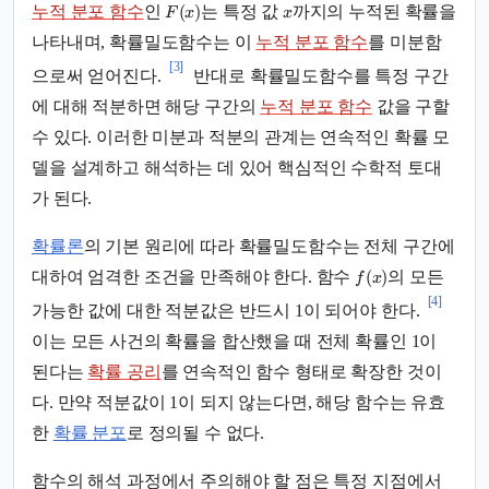
(
)
누적 분포 함수
인
는 특정 값
까지의 누적된 확률을
F
x
x
나타내며, 확률밀도함수는 이
누적 분포 함수
를 미분함
[3]
으로써 얻어진다.
반대로 확률밀도함수를 특정 구간
에 대해 적분하면 해당 구간의
누적 분포 함수
값을 구할
수 있다. 이러한 미분과 적분의 관계는 연속적인 확률 모
델을 설계하고 해석하는 데 있어 핵심적인 수학적 토대
가 된다.
확률론
의 기본 원리에 따라 확률밀도함수는 전체 구간에
(
)
대하여 엄격한 조건을 만족해야 한다. 함수
의 모든
f
x
[4]
가능한 값에 대한 적분값은 반드시 1이 되어야 한다.
이는 모든 사건의 확률을 합산했을 때 전체 확률인 1이
된다는
확률 공리
를 연속적인 함수 형태로 확장한 것이
다. 만약 적분값이 1이 되지 않는다면, 해당 함수는 유효
한
확률 분포
로 정의될 수 없다.
함수의 해석 과정에서 주의해야 할 점은 특정 지점에서