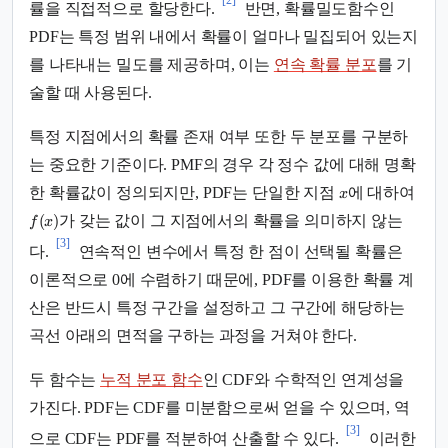
률을 직접적으로 할당한다.
반면, 확률밀도함수인
PDF는 특정 범위 내에서 확률이 얼마나 밀집되어 있는지
를 나타내는 밀도를 제공하며, 이는
연속 확률 분포
를 기
술할 때 사용된다.
특정 지점에서의 확률 존재 여부 또한 두 분포를 구분하
는 중요한 기준이다. PMF의 경우 각 정수 값에 대해 명확
한 확률값이 정의되지만, PDF는 단일한 지점
에 대하여
x
(
)
가 갖는 값이 그 지점에서의 확률을 의미하지 않는
f
x
[3]
다.
연속적인 변수에서 특정 한 점이 선택될 확률은
이론적으로 0에 수렴하기 때문에, PDF를 이용한 확률 계
산은 반드시 특정 구간을 설정하고 그 구간에 해당하는
곡선 아래의 면적을 구하는 과정을 거쳐야 한다.
두 함수는
누적 분포 함수
인 CDF와 수학적인 연계성을
가진다. PDF는 CDF를 미분함으로써 얻을 수 있으며, 역
[3]
으로 CDF는 PDF를 적분하여 산출할 수 있다.
이러한