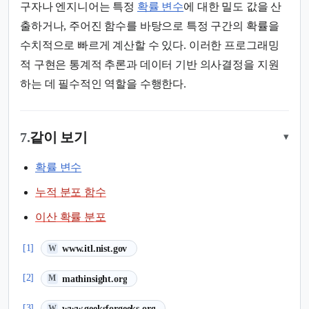
구자나 엔지니어는 특정
확률 변수
에 대한 밀도 값을 산
출하거나, 주어진 함수를 바탕으로 특정 구간의 확률을
수치적으로 빠르게 계산할 수 있다. 이러한 프로그래밍
적 구현은 통계적 추론과 데이터 기반 의사결정을 지원
하는 데 필수적인 역할을 수행한다.
7.
같이 보기
▾
확률 변수
누적 분포 함수
이산 확률 분포
(새 탭에서 열림)
[1]
www.itl.nist.gov
W
(새 탭에서 열림)
[2]
mathinsight.org
M
(새 탭에서 열림)
[3]
www.geeksforgeeks.org
W