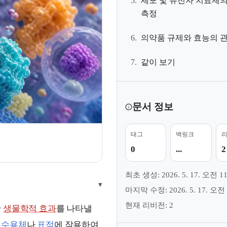
5.
세포 및 유전자 치료제의
측정
6.
의약품 규제와 효능의 
7.
같이 보기
문서 정보
태그
백링크
0
...
2
최초 생성: 2026. 5. 17. 오전 11
▾
마지막 수정: 2026. 5. 17. 오전 
현재 리비전: 2
한
생물학적 효과
를 나타낼
는
수용체
나
표적
에 작용하여