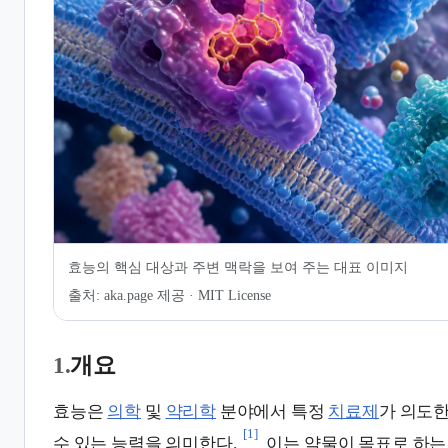
6.
의약품 규제와 효능의 관리
7.
같이 보기
효능의 핵심 대상과 주변 맥락을 보여 주는 대표 이미지
출처:
aka.page 제공 · MIT License
1.
개요
효능은
의학
및
약리학
분야에서 특정
치료제
가 의도
[1]
수 있는 능력을 의미한다.
이는 약물이 목표로 하