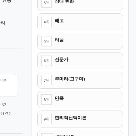
 효능
상태 변화
3
위
해고
4
위
관리
터널
5
위
전문가
6
위
쿠마라(고구마)
7
위
리비전
민족
8
위
:32
11:32
합리적선택이론
9
위