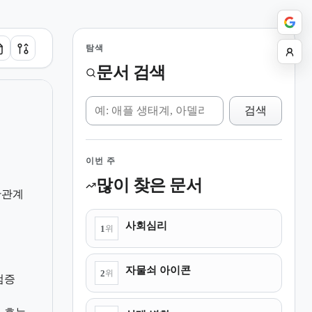
탐색
문서 검색
위키 검색
검색
이번 주
많이 찾은 문서
관관계
사회심리
1
위
자물쇠 아이콘
2
위
검증