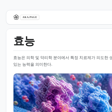
aka.page
AKA.PAGE
효능
1.
개요
효능은 의학 및 약리학 분야에서 특정 치료제가 의도한 
2.
작용 기전과 효능의 상관관계
있는 능력을 의미한다.
3.
효능(Efficacy)과 유효성
(Effectiveness)의 구분
4.
임상 시험을 통한 효능 검증
5.
세포 및 유전자 치료제의 효능
측정