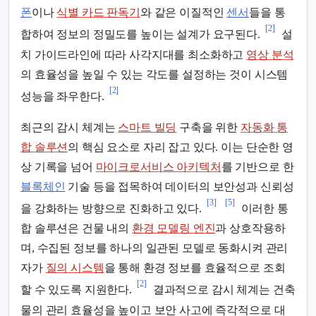
폰
이나
식별 카드 판독기
와 같은 이질적인
센서
들을 통
[2]
합하여 정보의 정밀도를 높이는 설계가 요구된다.
설
치 가이드라인에 따라 사각지대를 최소화하고
영상 분석
의 효율성을 높일 수 있는 각도를 설정하는 것이 시스템
[2]
성능을 좌우한다.
최근의 감시 체계는
스마트 빌딩
구축을 위한
자동화 통
합 솔루션
의 핵심 요소로 자리 잡고 있다. 이는 단순한 영
상 기록을 넘어
마이크로서비스 아키텍처
를 기반으로 한
블록체인
기술 등을 접목하여 데이터의 보안성과 신뢰성
[3]
[5]
을 강화하는 방향으로 진화하고 있다.
이러한 통
합 솔루션은 건물 내의
환경 모델링 엔진
과 상호작용하
며, 수집된 정보를 하나의 일관된 모델로 동화시켜 관리
자가
질의 시스템
을 통해 환경 정보를 효율적으로 조회
[2]
할 수 있도록 지원한다.
결과적으로 감시 체계는 건축
물의 관리 효율성을 높이고 보안 사고에 즉각적으로 대