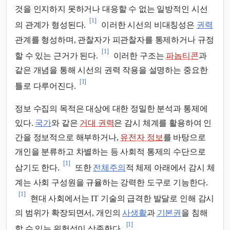
것을 인지하지 못하거나 대응할 수 없는 일방적인 시선
[1]
의 관계가 형성된다.
이러한 시선의 비대칭성은
권력
관계를 형성하며, 관찰자가 피관찰자를 통제하거나 규정
[1]
할 수 있는 근거가 된다.
이러한 구조는
파놉티콘
과
같은 개념을 통해 시선의 권력 작용을 설명하는 중요한
[1]
틀로 다루어진다.
정보 수집의 목적은 대상에 대한 정밀한 분석과 통제에
있다.
국가
와 같은
거대 권력
은 감시 체계를 활용하여 인
간을 정보적으로 해부하거나,
유전자 정보
를 바탕으로
개인을 분류하고 차별하는 등 사회적 통제의 수단으로
[1]
삼기도 한다.
또한
전체주의
적 체제 아래에서 감시 체
계는 사회 구성원을 규율하는 강력한 도구로 기능한다.
[1]
현대 사회에서는 IT 기술의 급격한 발달로 인해 감시
의 범위가 확장되면서, 개인의
사생활
과
기본권
을 침해
[1]
할 수 있는 위험성이 상존한다.