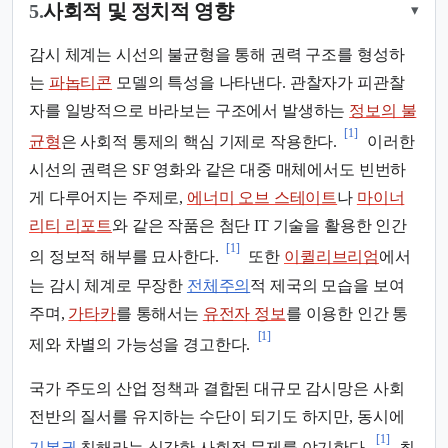
5.
사회적 및 정치적 영향
▾
감시 체계는 시선의 불균형을 통해 권력 구조를 형성하
는
파놉티콘
모델의 특성을 나타낸다. 관찰자가 피관찰
자를 일방적으로 바라보는 구조에서 발생하는
정보의 불
[1]
균형
은 사회적 통제의 핵심 기제로 작용한다.
이러한
시선의 권력은 SF 영화와 같은 대중 매체에서도 빈번하
게 다루어지는 주제로,
에너미 오브 스테이트
나
마이너
리티 리포트
와 같은 작품은 첨단 IT 기술을 활용한 인간
[1]
의 정보적 해부를 묘사한다.
또한
이퀼리브리엄
에서
는 감시 체계로 무장한
전체주의
적 제국의 모습을 보여
주며,
가타카
를 통해서는
유전자 정보
를 이용한 인간 통
[1]
제와 차별의 가능성을 경고한다.
국가 주도의 산업 정책과 결합된 대규모 감시망은 사회
전반의 질서를 유지하는 수단이 되기도 하지만, 동시에
[1]
기본권
침해라는 심각한 사회적 문제를 야기한다.
최