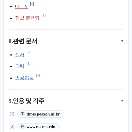
[4]
CCTV
[1]
정보 불균형
8.
관련 문서
▾
[2]
센서
[1]
권력
[3]
인공지능
9.
인용 및 각주
▾
(새 탭에서 열림)
[1]
times.postech.ac.kr
T
(새 탭에서 열림)
[2]
www.cs.cmu.edu
W