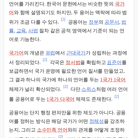
언어를 가리킨다. 한국어 문헌에서는 비슷한 뜻의
국가
어
와 함께 설명되기도 하지만, 두 용어는 맥락에 따라 범
[2]
위가 조금 다를 수 있다.
공용어는
정부
의
공문서
,
법
률
,
교육
,
사법
절차 같은 공적 영역에서 기준이 되는 언
어로 기능한다.
국가어
의 개념은
유럽
에서
근대국가
가 성립하는 과정에
[2]
서 정리되었다.
각국은
정서법
을 확립하고
표준어
를
보급하면서 국가 운영에 필요한 언어 질서를 만들었고,
그 결과 하나의 국가에 하나의 언어를 두는
1국가 1국어
[2]
체제가 널리 확산되었다.
다만
스위스
처럼 여러 언어
[2]
를 공용어로 두는
1국가 다국어
체제도 존재한다.
공용어는 단지 행정 편의만을 위한 제도가 아니다. 공용
어를 정하는 방식은 해당 국가가 어떤
정체성
을 강조하
는지, 그리고
소수민족 언어
와의 관계를 어떻게 조정하
[2]