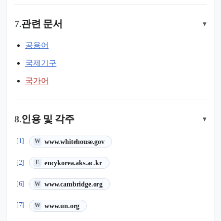
7.
관련 문서
▾
공용어
국제기구
국가어
8.
인용 및 각주
▾
(새 탭에서 열림)
[1]
www.whitehouse.gov
W
(새 탭에서 열림)
[2]
encykorea.aks.ac.kr
E
(새 탭에서 열림)
[6]
www.cambridge.org
W
(새 탭에서 열림)
[7]
www.un.org
W