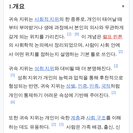
1.
개요
▾
귀속 지위는
사회적 지위
의 한 종류로, 개인이 태어날 때
부터 부여받거나 생애 과정에서 본인의 의사와 무관하게
[2]
[9]
갖게 되는 위치를 가리킨다.
이 개념은
랄프 린튼
의 사회학적 논의에서 정리되었으며, 사람이 사회 안에
[2]
서 어떤 위치를 점하는지 설명하는 기본 틀로 쓰인다.
[2]
귀속 지위는
성취 지위
와 대비될 때 더 분명해진다.
[5]
성취 지위가 개인의 능력과 업적을 통해 후천적으로
형성되는 반면, 귀속 지위는
성별
,
인종
,
민족
,
국적
처럼
[2]
개인이 통제하기 어려운 속성에 기반해 주어진다.
[6]
또한 귀속 지위는 개인이 속한
계층
과
사회 구조
를 이해
[2]
[5]
하는 데도 유용하다.
사람은 가족 배경, 출신, 신