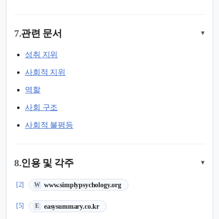
7.
관련 문서
▾
성취 지위
사회적 지위
역할
사회 구조
사회적 불평등
8.
인용 및 각주
▾
(새 탭에서 열림)
[2]
www.simplypsychology.org
W
(새 탭에서 열림)
[5]
easysummary.co.kr
E