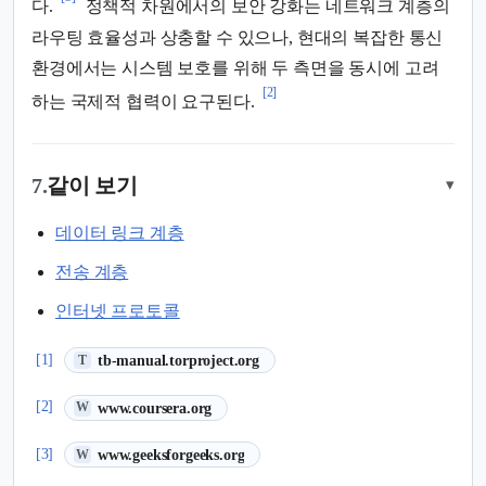
다.
정책적 차원에서의 보안 강화는 네트워크 계층의
라우팅 효율성과 상충할 수 있으나, 현대의 복잡한 통신
환경에서는 시스템 보호를 위해 두 측면을 동시에 고려
[2]
하는 국제적 협력이 요구된다.
7.
같이 보기
▾
데이터 링크 계층
전송 계층
인터넷 프로토콜
(새 탭에서 열림)
[1]
tb-manual.torproject.org
T
(새 탭에서 열림)
[2]
www.coursera.org
W
(새 탭에서 열림)
[3]
www.geeksforgeeks.org
W