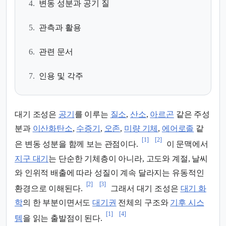
4.
변동 성분과 공기 질
5.
관측과 활용
6.
관련 문서
7.
인용 및 각주
대기 조성은
공기
를 이루는
질소
,
산소
,
아르곤
같은 주성
분과
이산화탄소
,
수증기
,
오존
,
미량 기체
,
에어로졸
같
[1]
[2]
은 변동 성분을 함께 보는 관점이다.
이 문맥에서
지구 대기
는 단순한 기체층이 아니라, 고도와 계절, 날씨
와 인위적 배출에 따라 성질이 계속 달라지는 유동적인
[2]
[3]
환경으로 이해된다.
그래서 대기 조성은
대기 화
학
의 한 부분이면서도
대기권
전체의 구조와
기후 시스
[1]
[4]
템
을 읽는 출발점이 된다.