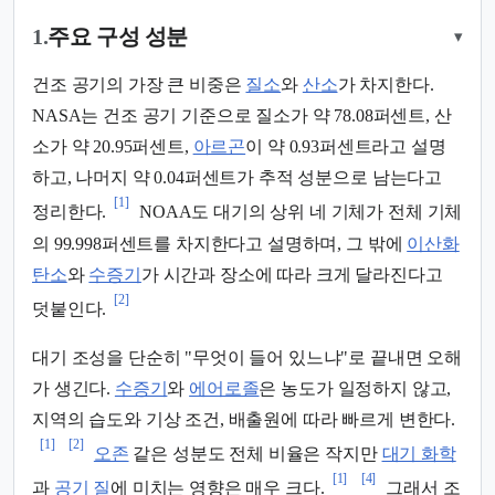
1.
주요 구성 성분
▾
건조 공기의 가장 큰 비중은
질소
와
산소
가 차지한다.
NASA는 건조 공기 기준으로 질소가 약 78.08퍼센트, 산
소가 약 20.95퍼센트,
아르곤
이 약 0.93퍼센트라고 설명
하고, 나머지 약 0.04퍼센트가 추적 성분으로 남는다고
[1]
정리한다.
NOAA도 대기의 상위 네 기체가 전체 기체
의 99.998퍼센트를 차지한다고 설명하며, 그 밖에
이산화
탄소
와
수증기
가 시간과 장소에 따라 크게 달라진다고
[2]
덧붙인다.
대기 조성을 단순히 "무엇이 들어 있느냐"로 끝내면 오해
가 생긴다.
수증기
와
에어로졸
은 농도가 일정하지 않고,
지역의 습도와 기상 조건, 배출원에 따라 빠르게 변한다.
[1]
[2]
오존
같은 성분도 전체 비율은 작지만
대기 화학
[1]
[4]
과
공기 질
에 미치는 영향은 매우 크다.
그래서 조