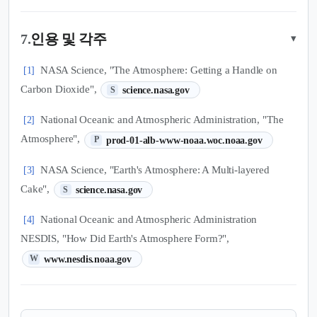
7.
인용 및 각주
▾
NASA Science, "The Atmosphere: Getting a Handle on
[1]
(새 탭에서 열림)
Carbon Dioxide",
science.nasa.gov
S
National Oceanic and Atmospheric Administration, "The
[2]
(새 탭에서 열림)
Atmosphere",
prod-01-alb-www-noaa.woc.noaa.gov
P
NASA Science, "Earth's Atmosphere: A Multi-layered
[3]
(새 탭에서 열림)
Cake",
science.nasa.gov
S
National Oceanic and Atmospheric Administration
[4]
NESDIS, "How Did Earth's Atmosphere Form?",
(새 탭에서 열림)
www.nesdis.noaa.gov
W