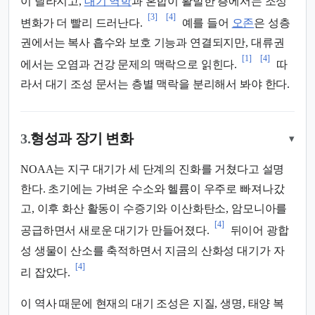
이 달라지고,
대기 역학
과 혼합이 활발한 층에서는 조성
[3]
[4]
변화가 더 빨리 드러난다.
예를 들어
오존
은 성층
권에서는 복사 흡수와 보호 기능과 연결되지만, 대류권
[1]
[4]
에서는 오염과 건강 문제의 맥락으로 읽힌다.
따
라서 대기 조성 문서는 층별 맥락을 분리해서 봐야 한다.
3.
형성과 장기 변화
▾
NOAA는 지구 대기가 세 단계의 진화를 거쳤다고 설명
한다. 초기에는 가벼운 수소와 헬륨이 우주로 빠져나갔
고, 이후 화산 활동이 수증기와 이산화탄소, 암모니아를
[4]
공급하면서 새로운 대기가 만들어졌다.
뒤이어 광합
성 생물이 산소를 축적하면서 지금의 산화성 대기가 자
[4]
리 잡았다.
이 역사 때문에 현재의 대기 조성은 지질, 생명, 태양 복