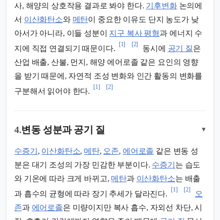
사, 해양의 상호작용 결과로 봐야 한다.
기후변화
논의에
서
이산화탄소
와
메탄
이 중요한 이유도 단지 농도가 낮
아서가 아니라, 이들 성분이
지구 복사 평형
과 에너지 수
[1]
[2]
지에 직접 연결되기 때문이다.
동시에
공기 질
은
산업 배출, 산불, 먼지, 해양 에어로졸 같은 요인의 영향
을 받기 때문에, 자연적 조성 변화와 인간 활동의 변화를
[1]
[2]
구분해서 읽어야 한다.
4.
변동 성분과 공기 질
▾
수증기
,
이산화탄소
,
메탄
,
오존
,
에어로졸
같은 변동 성
분은 대기 조성의 가장 민감한 부분이다.
수증기
는 습도
와 기온에 따라 크게 바뀌고,
메탄
과
이산화탄소
는 배출
[1]
[2]
과 흡수의 균형에 따라 장기 추세가 달라진다.
오
존
과
에어로졸
은 미량이지만 복사 흡수, 자외선 차단, 시