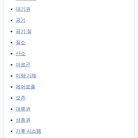
대기권
공기
공기 질
질소
산소
아르곤
미량 기체
에어로졸
오존
대류권
성층권
기후 시스템