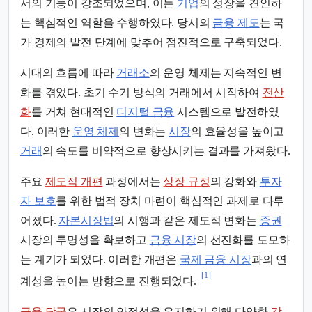
서의 기능이 강조되었으며, 이는
기업
의 성장을 견인하
는 핵심적인 역할을 수행하였다. 당시의
금융 제도
는 국
가 경제의 발전 단계에 맞추어 점진적으로 구축되었다.
시대의 흐름에 따라
거래소
의 운영 체제는 지속적인 변
화를 겪었다. 초기 수기 방식의 거래에서 시작하여
전산
화
를 거쳐 현대적인
디지털 금융
시스템으로 발전하였
다. 이러한
운영 체제
의 변화는
시장
의 효율성을 높이고
거래
의 속도를 비약적으로 향상시키는 결과를 가져왔다.
주요
제도적 개편
과정에서는
상장 규정
의 강화와
투자
자 보호
를 위한 법적 장치 마련이 핵심적인 과제로 다루
어졌다.
자본시장법
의 시행과 같은 제도적 변화는
증권
시장의 투명성을 확보하고
금융 시장
의 선진화를 도모하
는 계기가 되었다. 이러한 개편은
국제 금융 시장
과의 연
[1]
계성을 높이는 방향으로 진행되었다.
금융 당국
은 시장의 안정성을 유지하기 위해 다양한
감