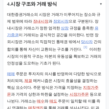
4.
시장 구조와 거래 방식
▾
대한증권거래소의 시장은 거래가 이루어지는 장소와 규
제 범위에 따라
장내시장
과
장외시장
으로 구분된다. 장
내시장은 거래소가 정한 엄격한
상장
규정을 충족한
유
가증권
이 거래되는 공식적인 공간을 의미한다. 반면 장
외시장은 거래소의 직접적인 통제권 밖에서
당사자
간의
[1]
합의를 통해 자산이 교환되는 구조를 가진다.
이러한
시장의 이원적 구조는 자본의 유동성을 확보하고 거래의
안정성을 도모하는 기초가 된다.
매매
주문은 투자자의 의사를 반영하여 다양한 방식으로
처리되며,
체결
메커니즘은 시장의 효율성을 결정하는
핵심 요소이다. 주문 방식은 가격을 지정하는
지정가주
문
과 가격의 상한과 하한을 설정하는
시장가주문
등으로
나뉜다. 거래소는
매수
와
매도
주문이 일치할 때 이를 즉
시 연결하는
매칭엔진
을 통해 거래를 성사시킨다. 이 과