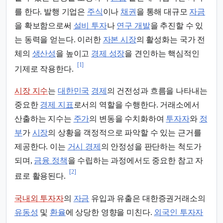
를 한다. 발행 기업은
주식
이나
채권
을 통해 대규모
자금
을 확보함으로써
설비 투자
나
연구 개발
을 추진할 수 있
는 동력을 얻는다. 이러한
자본 시장
의 활성화는 국가 전
체의
생산성
을 높이고
경제 성장
을 견인하는 핵심적인
[1]
기제로 작용한다.
시장 지수
는
대한민국
경제
의 건전성과 흐름을 나타내는
중요한
경제 지표
로서의 역할을 수행한다. 거래소에서
산출하는 지수는
주가
의 변동을 수치화하여
투자자
와
정
부
가
시장
의 상황을 객정적으로 파악할 수 있는 근거를
제공한다. 이는
거시 경제
의 안정성을 판단하는 척도가
되며,
금융 정책
을 수립하는 과정에서도 중요한 참고 자
[2]
료로 활용된다.
국내외 투자자
의
자금
유입과 유출은 대한증권거래소의
유동성
및
환율
에 상당한 영향을 미친다.
외국인 투자자