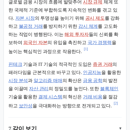
글로벌 금융 시장의 흐름에 발맞추어
시장 규제
체계 또
한 국제적 기준에 부합하도록 지속적인 변화를 겪고 있
다.
자본 시장
의 투명성을 높이기 위해
공시 제도
를 강화
하고
불공정 거래
를 방지하기 위한
감시 체계
를 고도화
하는 작업이 병행된다. 이는
해외 투자자
들의 신뢰를 확
보하여
외국인 자본
의 유입을 촉진하고
국가 경쟁력
을
[1]
높이는 핵심적인 과정으로 작용한다.
핀테크
기술과 IT 기술의 적극적인 도입은
증권 거래
의
패러다임을 근본적으로 바꾸고 있다.
인공지능
을 활용한
시장 분석
과
알고리즘 매매
의 확산은
금융 공학
의 발전
을 이끌며
자산 관리
의 정밀도를 높인다. 또한
블록체인
기술을 활용한
결제 시스템
의 혁신은
거래 비용
을 절감
[2]
하고
보안성
을 극대화하는 방향으로 전개되고 있다.
7.
같이 보기
▾