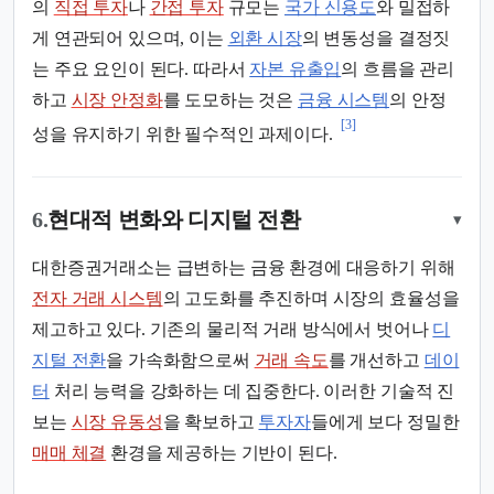
의
직접 투자
나
간접 투자
규모는
국가 신용도
와 밀접하
게 연관되어 있으며, 이는
외환 시장
의 변동성을 결정짓
는 주요 요인이 된다. 따라서
자본 유출입
의 흐름을 관리
하고
시장 안정화
를 도모하는 것은
금융 시스템
의 안정
[3]
성을 유지하기 위한 필수적인 과제이다.
6.
현대적 변화와 디지털 전환
▾
대한증권거래소는 급변하는 금융 환경에 대응하기 위해
전자 거래 시스템
의 고도화를 추진하며 시장의 효율성을
제고하고 있다. 기존의 물리적 거래 방식에서 벗어나
디
지털 전환
을 가속화함으로써
거래 속도
를 개선하고
데이
터
처리 능력을 강화하는 데 집중한다. 이러한 기술적 진
보는
시장 유동성
을 확보하고
투자자
들에게 보다 정밀한
매매 체결
환경을 제공하는 기반이 된다.