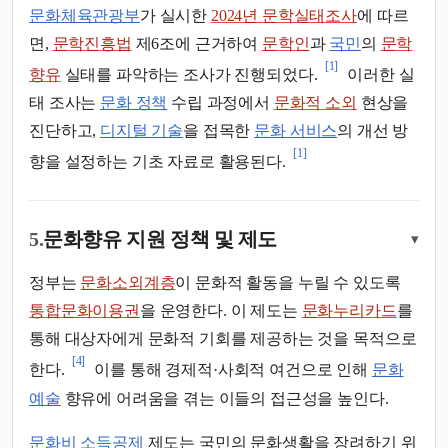
문화체육관광부
가 실시한
2024년 문학실태조사
에 따르
면,
문학진흥법
제6조에 근거하여
문학인
과
국민
의
문학
[1]
향유
실태를 파악하는 조사가 진행되었다.
이러한 실
태 조사는
문화 정책
수립 과정에서
문화적 소외
현상을
진단하고,
디지털 기술
을 접목한
문화 서비스
의 개선 방
[1]
향을 설정하는 기초 자료로 활용된다.
5.
문화향유 지원 정책 및 제도
▾
정부는
문화소외계층
이 문화적 활동을 누릴 수 있도록
통합문화이용권
을 운영한다. 이 제도는
문화누리카드
를
통해 대상자에게 문화적 기회를 제공하는 것을 목적으로
[4]
한다.
이를 통해 경제적·사회적 여건으로 인해
문화
예술
향유에 어려움을 겪는 이들의 접근성을 높인다.
문화비 소득공제
제도는 국민의 문화생활을 장려하기 위