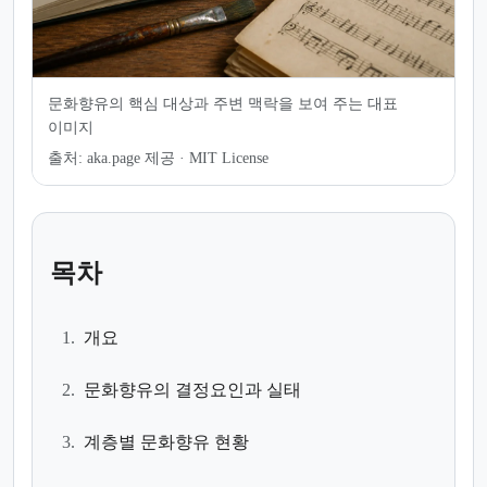
문화향유의 핵심 대상과 주변 맥락을 보여 주는 대표
이미지
출처:
aka.page 제공 · MIT License
목차
1.
개요
2.
문화향유의 결정요인과 실태
3.
계층별 문화향유 현황