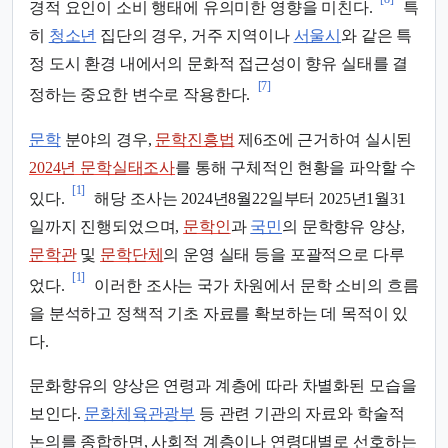
경적 요인이 소비 행태에 유의미한 영향을 미친다.
특
히
청소년
집단의 경우, 거주 지역이나
서울시
와 같은 특
정 도시 환경 내에서의 문화적 접근성이 향유 실태를 결
[7]
정하는 중요한 변수로 작용한다.
문학
분야의 경우,
문학진흥법
제6조에 근거하여 실시된
2024년 문학실태조사
를 통해 구체적인 현황을 파악할 수
[1]
있다.
해당 조사는 2024년8월22일부터 2025년1월31
일까지 진행되었으며,
문학인
과
국민
의 문학향유 양상,
문학관
및
문학단체
의 운영 실태 등을 포괄적으로 다루
[1]
었다.
이러한 조사는 국가 차원에서 문학 소비의 흐름
을 분석하고 정책적 기초 자료를 확보하는 데 목적이 있
다.
문화향유의 양상은 연령과 계층에 따라 차별화된 모습을
보인다.
문화체육관광부
등 관련 기관의 자료와 학술적
논의를 종합하면, 사회적 계층이나 연령대별로 선호하는