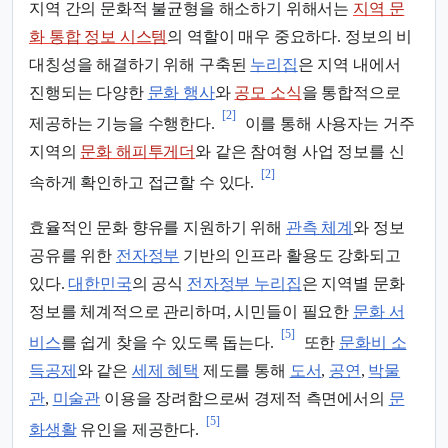
지역 간의 문화적 불균형을 해소하기 위해서는
지역 문
화 통합 정보 시스템
의 역할이 매우 중요하다. 정보의 비
대칭성을 해결하기 위해 구축된
누리집
은 지역 내에서
진행되는 다양한
문화 행사
와
공모 소식
을 통합적으로
[2]
제공하는 기능을 수행한다.
이를 통해 사용자는 거주
지역의
문화 해피투게더
와 같은 참여형 사업 정보를 신
[2]
속하게 확인하고 접근할 수 있다.
효율적인 문화 향유를 지원하기 위해
관측 체계
와 정보
공유를 위한
전자정부
기반의 인프라 활용도 강화되고
있다.
대한민국
의 공식
전자정부 누리집
은 지역별 문화
정보를 체계적으로 관리하며, 시민들이 필요한
문화 서
[5]
비스
를 쉽게 찾을 수 있도록 돕는다.
또한
문화비 소
득공제
와 같은
세제 혜택
제도를 통해
도서
,
공연
,
박물
관
,
미술관
이용을 장려함으로써 경제적 측면에서의
문
[5]
화생활
유인을 제공한다.