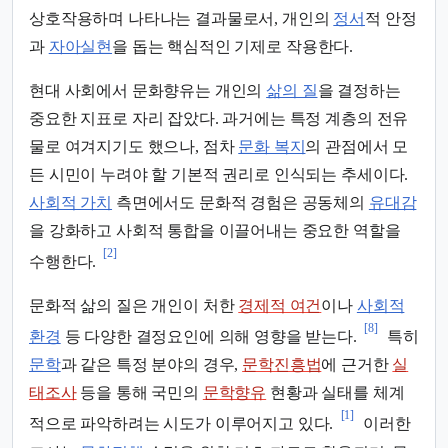
상호작용하며 나타나는 결과물로서, 개인의
정서
적 안정
과
자아실현
을 돕는 핵심적인 기제로 작용한다.
현대 사회에서 문화향유는 개인의
삶의 질
을 결정하는
중요한 지표로 자리 잡았다. 과거에는 특정 계층의 전유
물로 여겨지기도 했으나, 점차
문화 복지
의 관점에서 모
든 시민이 누려야 할 기본적 권리로 인식되는 추세이다.
사회적 가치
측면에서도 문화적 경험은 공동체의
유대감
을 강화하고 사회적 통합을 이끌어내는 중요한 역할을
[2]
수행한다.
문화적 삶의 질은 개인이 처한
경제적 여건
이나
사회적
[8]
환경
등 다양한 결정요인에 의해 영향을 받는다.
특히
문학
과 같은 특정 분야의 경우,
문학진흥법
에 근거한
실
태조사
등을 통해 국민의
문학향유
현황과 실태를 체계
[1]
적으로 파악하려는 시도가 이루어지고 있다.
이러한