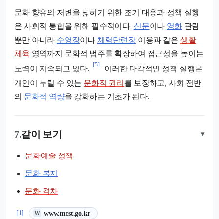
문화 향유의 저변을 넓히기 위한 조기 대응과 정책 실행
은 사회적 통합을 위해 필수적이다.
신문
이나
영화
관람
뿐만 아니라
수영장
이나
체력단련장
이용과 같은
생활
체육
영역까지 문화적 범주를 확장하여 접근성을 높이는
[5]
노력이 지속되고 있다.
이러한 다각적인 정책 실행은
개인이 누릴 수 있는
문화적 권리
를 보장하고, 사회 전반
의
문화적 역량
을 강화하는 기초가 된다.
7.
같이 보기
▾
문화예술 정책
문화 복지
문화 격차
(새 탭에서 열림)
[1]
www.mcst.go.kr
W