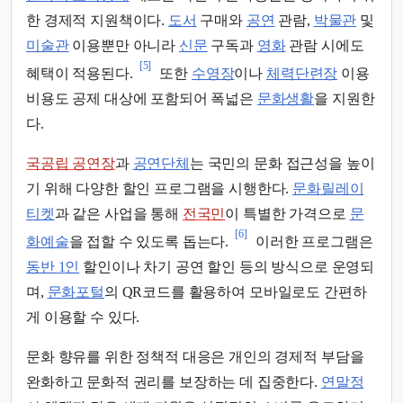
한 경제적 지원책이다.
도서
구매와
공연
관람,
박물관
및
미술관
이용뿐만 아니라
신문
구독과
영화
관람 시에도
[5]
혜택이 적용된다.
또한
수영장
이나
체력단련장
이용
비용도 공제 대상에 포함되어 폭넓은
문화생활
을 지원한
다.
국공립 공연장
과
공연단체
는 국민의 문화 접근성을 높이
기 위해 다양한 할인 프로그램을 시행한다.
문화릴레이
티켓
과 같은 사업을 통해
전국민
이 특별한 가격으로
문
[6]
화예술
을 접할 수 있도록 돕는다.
이러한 프로그램은
동반 1인
할인이나 차기 공연 할인 등의 방식으로 운영되
며,
문화포털
의 QR코드를 활용하여 모바일로도 간편하
게 이용할 수 있다.
문화 향유를 위한 정책적 대응은 개인의 경제적 부담을
완화하고 문화적 권리를 보장하는 데 집중한다.
연말정