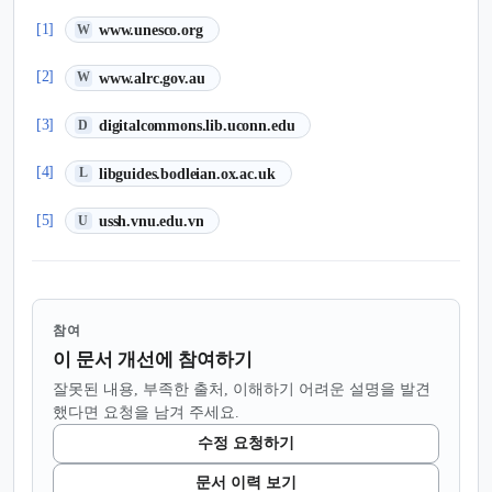
(새 탭에서 열림)
[1]
www.unesco.org
W
(새 탭에서 열림)
[2]
www.alrc.gov.au
W
(새 탭에서 열림)
[3]
digitalcommons.lib.uconn.edu
D
(새 탭에서 열림)
[4]
libguides.bodleian.ox.ac.uk
L
(새 탭에서 열림)
[5]
ussh.vnu.edu.vn
U
참여
이 문서 개선에 참여하기
잘못된 내용, 부족한 출처, 이해하기 어려운 설명을 발견
했다면 요청을 남겨 주세요.
수정 요청하기
문서 이력 보기