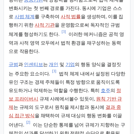
변화시키는 첫 번째 경로를 가진다. 동시에 기업은 스스
로
사법 체계
를 구축하여
사적 법률
을 생성하며, 이를 집
행하기 위한
사적 기관
을 운영함으로써 독자적인 규범
[3]
체계를 형성하기도 한다.
이러한 메커니즘은 공적 영
역과 사적 영역 모두에서 법적 환경을 재구성하는 동력
으로 작용한다.
규범
과
인센티브
는
개인
및
기업
의 행동 양식을 결정짓
[3]
는 주요한 요소이다.
법적 체계 내에서 설정된 다양한
유인 구조는 경제 주체들이 특정 방향으로 움직이도록
유도하거나 억제하는 역할을 수행한다. 특히
호주
의
정
보 프라이버시
규제 사례에서볼수 있듯이,
원칙 기반 규
제
는 규제의 도구로서 원칙을 제시함과 동시에
결과 중
심 접근 방식
을 채택하여 규제 대상의 행동 변화를 이끌
[2]
어낸다.
이는 단순한 통제를 넘어 규제가 지향하는 구
체적인 성과를 달성하기 위한 전략적 수단으로 활용된