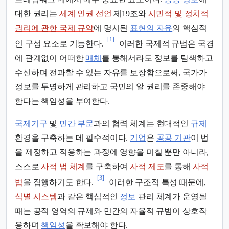
대한 권리는
세계 인권 선언
제19조와
시민적 및 정치적
권리에 관한 국제 규약
에 명시된
표현의 자유
의 핵심적
[1]
인 구성 요소로 기능한다.
이러한 국제적 규범은 국경
에 관계없이 어떠한
매체
를 통해서라도 정보를 탐색하고
수신하며 전파할 수 있는 자유를 보장함으로써, 국가가
정보를 투명하게 관리하고 국민의 알 권리를 존중해야
한다는 책임성을 부여한다.
국제기구
및
민간 부문
과의 협력 체계는 현대적인
규제
환경을 구축하는 데 필수적이다.
기업
은
공공 기관
이 법
을 제정하고 적용하는 과정에 영향을 미칠 뿐만 아니라,
스스로
사적 법 체계
를 구축하여
사적 제도
를 통해
사적
[3]
법
을 집행하기도 한다.
이러한 구조적 특성 때문에,
식별 시스템
과 같은 핵심적인
정보
관리 체계가 운영될
때는 공적 영역의 규제와 민간의 자율적 규범이 상호작
용하며
책임성
을 확보해야 한다.