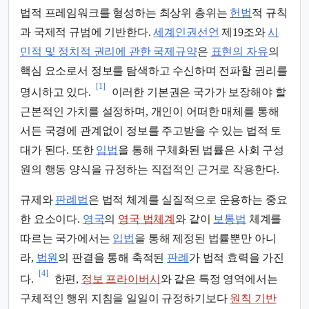
법적 프레임워크를 형성하는 최상위 층위는
헌법
적 규칙
과 국제적 규범에 기반한다.
세계인권선언
제19조와
시
민적 및 정치적 권리에 관한 국제규약
은
표현의 자유
의
핵심 요소로서 정보를 탐색하고 수신하며 전파할 권리를
[1]
명시하고 있다.
이러한 기본권은 국가가 보장해야 할
근본적인 가치를 설정하며, 개인이 어떠한 매체를 통해
서든 국경에 관계없이 정보를 주고받을 수 있는 법적 토
대가 된다. 또한
입법
을 통해 구체화된 법률은 사회 구성
원의 행동 양식을 규정하는 직접적인 근거로 작용한다.
규제와
판례법
은 법적 체계를 실질적으로 운용하는 중요
한 요소이다.
영국
의
영국 법체계
와 같이
보통법
체계를
따르는 국가에서는
입법
을 통해 제정된 법률뿐만 아니
라,
법원
의 판결을 통해 축적된
판례
가 법적 효력을 가진
[4]
다.
한편,
정보 프라이버시
와 같은 특정 영역에서는
구체적인 행위 지침을 일일이 규정하기보다
원칙 기반