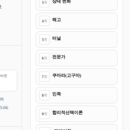
상태 변화
3
위
호
해고
4
위
터널
5
위
전문가
6
위
쿠마라(고구마)
리비전
7
위
민족
8
위
06
5:06
합리적선택이론
9
위