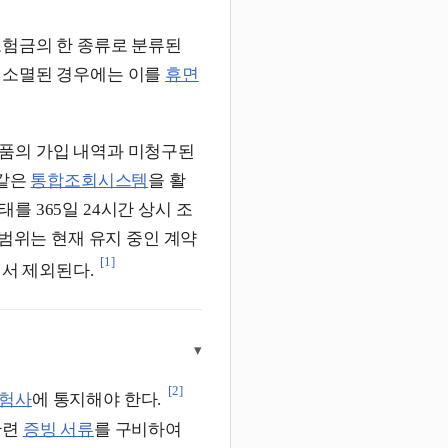
험금의 한 종류로 분류된
 소멸된 경우에는 이를
휴면
품의 가입 내역과 미청구된
 같은
통합조회시스템
을 활
를 365일 24시간 상시 조
 범위는 현재 유지 중인 계약
[1]
에서 제외된다.
▾
[2]
험사
에 통지해야 한다.
관련
증빙 서류
를 구비하여