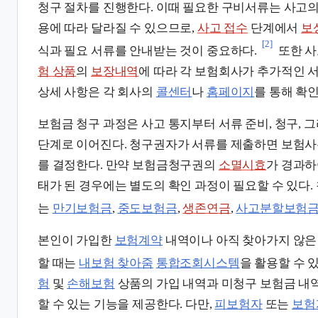
청구 절차를 진행한다. 이때 필요한 구비서류는 사고의
용에 따라 달라질 수 있으므로,
사고 접수
단계에서
보
[2]
식과 필요 서류를 안내받는 것이 중요하다.
또한 사
험 상품
의
보장내역
에 따라 각 보험회사가 추가적인 서
상세 사항은 각 회사의
콜센터
나
홈페이지
를 통해 확
보험금 청구 과정은 사고 통지부터 서류 준비, 청구, 
단계로 이어진다. 청구권자가 서류를 제출하면 보험사
를 결정한다. 만약 보험금청구권의
소멸시효
가 경과
태가 된 경우에는 별도의 확인 과정이 필요할 수 있다.
는
만기보험금
,
중도보험금
,
생존연금
,
사고분할보험
본인이 가입한
보험계약
내역이나 아직 찾아가지 않
할 때는
내보험 찾아줌
통합조회시스템
을 활용할 수 있
험
및
손해보험
상품의 가입 내역과 미청구 보험금 내역을
할 수 있는 기능을 제공한다. 다만,
피보험자
또는
보험