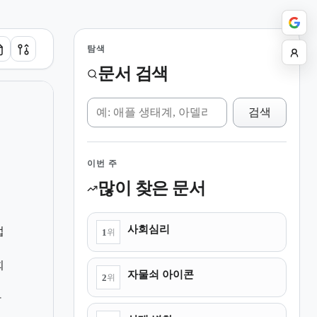
탐색
문서 검색
위키 검색
검색
이번 주
많이 찾은 문서
사회심리
법
1
위
회
자물쇠 아이콘
2
위
항