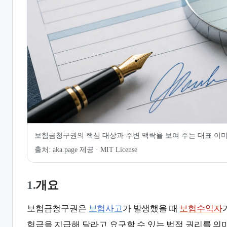
7.
같이 보기
8.
관련 문서
보험금청구권의 핵심 대상과 주변 맥락을 보여 주는 대표 이
출처:
aka.page 제공 · MIT License
1.
개요
보험금청구권은
보험사고
가 발생했을 때
보험수익자
험금을 지급해 달라고 요구할 수 있는 법적 권리를 의