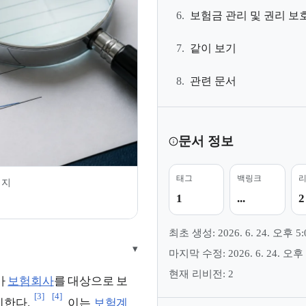
6.
보험금 관리 및 권리 보
7.
같이 보기
8.
관련 문서
문서 정보
태그
백링크
미지
1
...
2
최초 생성: 2026. 6. 24. 오후 5:
▾
마지막 수정: 2026. 6. 24. 오후 
현재 리비전: 2
가
보험회사
를 대상으로 보
[3]
[4]
미한다.
이는
보험계