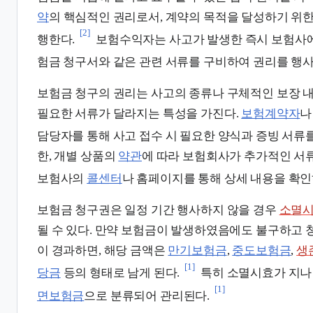
약
의 핵심적인 권리로서, 계약의 목적을 달성하기 위한
[2]
행한다.
보험수익자는 사고가 발생한 즉시 보험사에
험금 청구서와 같은 관련 서류를 구비하여 권리를 행사
보험금 청구의 권리는 사고의 종류나 구체적인 보장 내
필요한 서류가 달라지는 특성을 가진다.
보험계약자
담당자를 통해 사고 접수 시 필요한 양식과 증빙 서류를
한, 개별 상품의
약관
에 따라 보험회사가 추가적인 서류
보험사의
콜센터
나 홈페이지를 통해 상세 내용을 확인
보험금 청구권은 일정 기간 행사하지 않을 경우
소멸
될 수 있다. 만약 보험금이 발생하였음에도 불구하고 
이 경과하면, 해당 금액은
만기보험금
,
중도보험금
,
생
[1]
당금
등의 형태로 남게 된다.
특히 소멸시효가 지나
[1]
면보험금
으로 분류되어 관리된다.