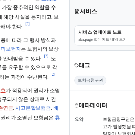
 가장 중추적인 역할을 수
서비스
 해당 사실을 통지하고, 보
[2]
해야 한다.
서비스 업데이트 노트
aka.page 업데이트 내역 보기
용에 따라 그 행사 방식과
나
피보험자
는 보험사의 보상
[2]
 안내받을 수 있다.
또
태그
를 요구할 수 있으므로 각
[2]
하는 과정이 수반된다.
보험금청구권
시효
가 적용되어 권리가 소멸
청구되지 않은 상태로 시간
메타데이터
존연금
,
사고분할보험금
,
배
 권리가 소멸된 보험금은
휴
요약
보험금청구권은
고가 발생했을 
익자가 보험회사