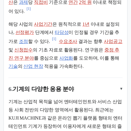
산
은
과제
당
직접비
기준으로
연간
2억 원
이내로 책정되
[1]
어 있다.
해당 사업의
사업기간
은 원칙적으로
1년
이내로 설정되
나,
선정평가
단계에서
타당성
이 인정될 경우 기간을 추
[1]
가로
조정
할 수 있다.
수요조사
결과는 향후
사업공고
및
신청접수
의 기초 자료로 활용된다. 연구원은
중점 추
진 연구 분야
를 중심으로
사업화
를 도모하며, 이를 통해
기술
의
산업 현장
적용을 가속화한다.
6.
기계의 다양한 응용 분야
▾
기계는 산업적 목적을 넘어 엔터테인먼트와 서비스 산업
등 사회 전반의 다양한 영역에서 활용된다. 최근에는
KUJI MACHINE과 같은 온라인 뽑기 플랫폼 형태의 엔터
테인먼트 기계가 등장하여 이용자에게 새로운 형태의 즐