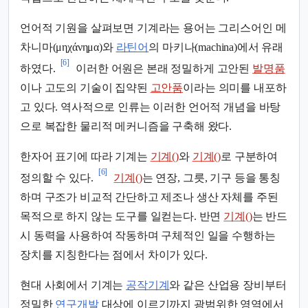
언어적 기원을 살펴보면 기계라는 용어는 그리스어인 메
차니마(μηχάνημα)와
라틴어
의 마키나(machina)에서 유래
[6]
하였다.
이러한 어원은 본래 정밀하게 고안된
발명품
이나 고도의 기술이 집약된
고안품
이라는 의미를 내포하
고 있다. 역사적으로 인류는 이러한 언어적 개념을 바탕
으로 복잡한 물리적 메커니즘을 구축해 왔다.
한자어 표기에 따라 기계는
기계()
와
기계()
로 구분하여
[6]
정의할 수 있다.
기계()
는 연장, 그릇, 기구 등을 통칭
하며 구조가 비교적 간단하고 제조나 생산 자체를 주된
목적으로 하지 않는 도구를 일컫는다. 반면
기계()
는 반드
시 동력을 사용하여 작동하며 구체적인 일을 수행하는
장치를 지칭한다는 점에서 차이가 있다.
현대 사회에서 기계는
공작기계
와 같은 산업용 장비부터
정밀한
연구개발
대상에 이르기까지 광범위한 영역에서