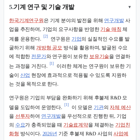
5.
기계 연구 및 기술 개발
▾
한국기계연구원
은 기계 분야의 발전을 위해
연구개발
사
업을 추진하며, 기업의 요구사항을 반영한
기술 매칭
체
[2]
계를 운용한다.
연구원은
기업
의 실질적인 수요를 발
굴하기 위해
개방형 공모
방식을 활용하며, 발굴된 수요
에 적합한
전문가
와 연구원이 보유한
보유기술
을 연결하
[1]
는 과정을 거친다.
이러한 체계는 연구원이 보유한 기
술이
산업
현장에 효과적으로 적용될 수 있도록 지원하
는 것을 목적으로 한다.
연구원은 기업의 부담을 완화하기 위해 후불제 R&D 모
[1]
델을 도입하여 운영한다.
이 모델은
기관
의
자체 예산
을
선투자
하여
연구개발
을 우선적으로 진행한 뒤, 기업
의
수요
가 충족되었을 때
기술료계약
을 체결하는
기업친
화형
방식이다.
2026년
기준 후불제 R&D 사업의
사업예