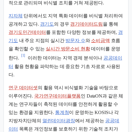
적으로 관리되며 비식별 조치를 거쳐 제공된다.
지자체
단위에서도 지역 특화 데이터를 비식별 처리하여
공개하고 있다.
경기도
의 경우
경기데이터드림
을 통해
경기도민간데이터
를 포함한 다양한 정보를 제공하며,
경
기도
내 주요 지점의 실시간
방문자 수
와
소비금액
흐름
을 확인할 수 있는
실시간 방문소비 현황
데이터를 운영
[1]
한다.
이러한 데이터는 지역 경제 분석이나
공공데이
터
활용 현황을 파악하는 데 중요한 기초 자료로 사용된
다.
연구 데이터셋
의 활용 역시 비식별화 기술을 바탕으로
이루어진다.
국가연구데이터플랫폼
인 DataON과 같은 체
계는 연구자들이 축적된 데이터를 안전하게 활용할 수
있는 환경을 지원한다.
통계청
이 운영하는 KOSIS나 각
지방자치단체의
열린데이터광장
에서 제공하는
공공데
이터
목록은 개인정보를 보호하기 위한 기술적 조치가