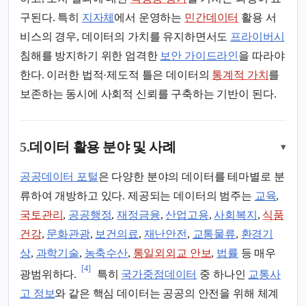
구된다. 특히
지자체
에서 운영하는
민간데이터
활용 서
비스의 경우, 데이터의 가치를 유지하면서도
프라이버시
침해를 방지하기 위한 엄격한
보안 가이드라인
을 따라야
한다. 이러한 법적·제도적 틀은 데이터의
통계적 가치
를
보존하는 동시에 사회적 신뢰를 구축하는 기반이 된다.
5.
데이터 활용 분야 및 사례
▾
공공데이터 포털
은 다양한 분야의 데이터를 테마별로 분
류하여 개방하고 있다. 제공되는 데이터의 범주는
교육
,
국토관리
,
공공행정
,
재정금융
,
산업고용
,
사회복지
,
식품
건강
,
문화관광
,
보건의료
,
재난안전
,
교통물류
,
환경기
상
,
과학기술
,
농축수산
,
통일외외교 안보
,
법률
등 매우
[4]
광범위하다.
특히
국가중점데이터
중 하나인
교통사
고 정보
와 같은 핵심 데이터는 공공의 안전을 위해 체계