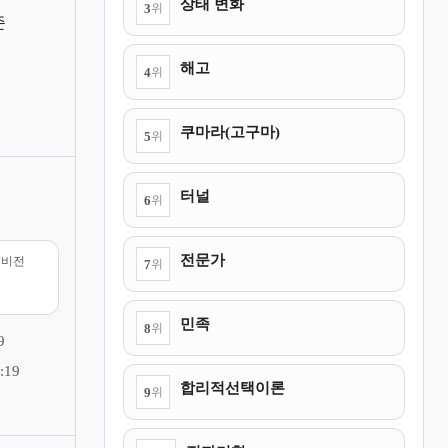
상태 변화
3
위
준
해고
4
위
쿠마라(고구마)
5
위
터널
6
위
전문가
리비전
7
위
민족
8
위
9
:19
합리적선택이론
9
위