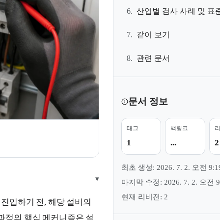
6.
산업별 검사 사례 및 표
7.
같이 보기
8.
관련 문서
문서 정보
태그
백링크
지
1
...
2
최초 생성: 2026. 7. 2. 오전 9:1
▾
마지막 수정: 2026. 7. 2. 오전 9
현재 리비전: 2
진입하기 전, 해당 설비의
과정의 핵심 메커니즘은 설