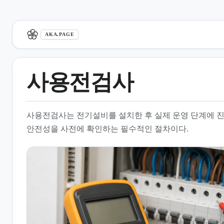
aka.page
AKA.PAGE
사용전검사
1.
개요
사용전검사는 전기설비를 설치한 후 실제 운영 단계에 진
2.
검사의 목적 및 필요성
안전성을 사전에 확인하는 필수적인 절차이다.
3.
대상 및 적용 범위
4.
관련 법규 및 행정 규칙
5.
검사 신청 및 이용 방법
6.
산업별 검사 사례 및 표준