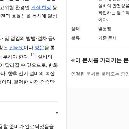
설비의 안전성을
 고위험 환경인
건설 현장
등
확인하는 필수적
안전과 효율성을 동시에 달성
이다.
상태
발행됨
 및 점검의 방법·절차 등에
분류
기준 문서
신청은
인터넷
이나
방문
을 통
[2]
납부해야 한다.
설비의
이 문서를 가리키는 
이 달라질 수 있으므로, 변화
다. 향후 전기 설비의 복잡
연결된 문서를 불러오는 중입
것이며, 철저한 사전 검증만
▾
용할 준비가 완료되었음을