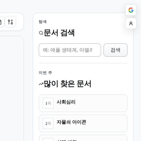
탐색
문서 검색
위키 검색
검색
이번 주
많이 찾은 문서
사회심리
1
위
자물쇠 아이콘
2
위