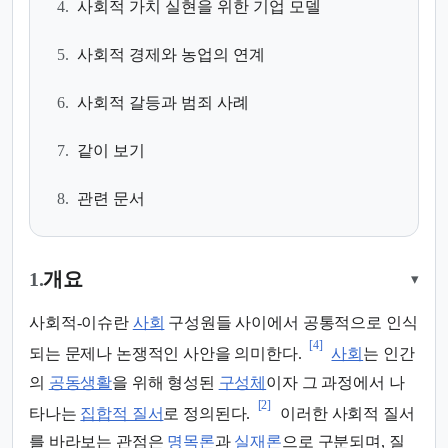
4.
사회적 가치 실현을 위한 기업 모델
5.
사회적 경제와 농업의 연계
6.
사회적 갈등과 범죄 사례
7.
같이 보기
8.
관련 문서
1.
개요
▾
사회적-이슈란
사회
구성원들 사이에서 공통적으로 인식
[4]
되는 문제나 논쟁적인 사안을 의미한다.
사회
는 인간
의
공동생활
을 위해 형성된
구성체
이자 그 과정에서 나
[2]
타나는
집합적 질서
로 정의된다.
이러한 사회적 질서
를 바라보는 관점은
명목론
과
실재론
으로 구분되며, 질