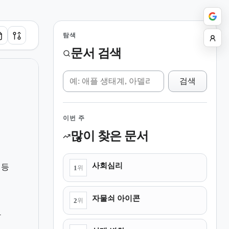
탐색
문서 검색
위키 검색
검색
이번 주
많이 찾은 문서
경
사회심리
평등
1
위
자물쇠 아이콘
2
위
할