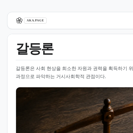
aka.page
AKA.PAGE
갈등론
1.
개요
갈등론은 사회 현상을 희소한 자원과 권력을 획득하기 위
2.
핵심 가정과 이론적 배경
과정으로 파악하는 거시사회학적 관점이다.
3.
권력과 자원 배분의 불평등
4.
교육과 사회적 재생산
5.
사회 변화와 갈등의 역할
6.
이론적 한계와 비판