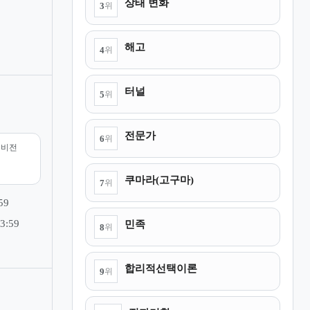
상태 변화
3
위
해고
4
위
터널
5
위
전문가
6
위
리비전
쿠마라(고구마)
7
위
59
민족
3:59
8
위
합리적선택이론
9
위