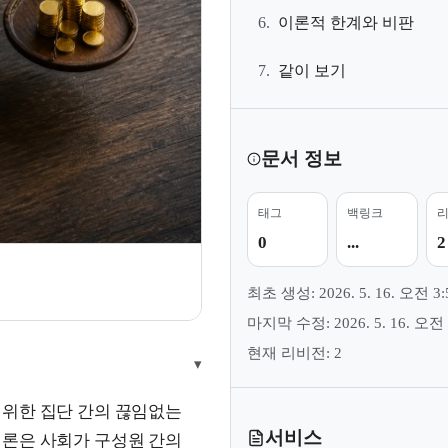
6.
이론적 한계와 비판
7.
같이 보기
문서 정보
태그
백링크
0
...
2
최초 생성: 2026. 5. 16. 오전 3:
마지막 수정: 2026. 5. 16. 오전 
현재 리비전: 2
▾
 위한 집단 간의 끊임없는
서비스
이론은 사회가 구성원 간의