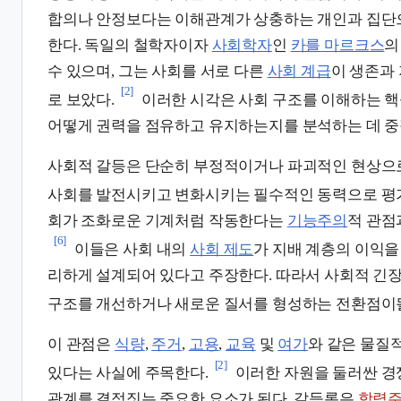
합의나 안정보다는 이해관계가 상충하는 개인과 집단
한다. 독일의 철학자이자
사회학자
인
카를 마르크스
의
수 있으며, 그는 사회를 서로 다른
사회 계급
이 생존과
[2]
로 보았다.
이러한 시각은 사회 구조를 이해하는 핵
어떻게 권력을 점유하고 유지하는지를 분석하는 데 중
사회적 갈등은 단순히 부정적이거나 파괴적인 현상으로
사회를 발전시키고 변화시키는 필수적인 동력으로 평
회가 조화로운 기계처럼 작동한다는
기능주의
적 관점
[6]
이들은 사회 내의
사회 제도
가 지배 계층의 이익을
리하게 설계되어 있다고 주장한다. 따라서 사회적 긴
구조를 개선하거나 새로운 질서를 형성하는 전환점이될
이 관점은
식량
,
주거
,
고용
,
교육
및
여가
와 같은 물질
[2]
있다는 사실에 주목한다.
이러한 자원을 둘러싼 경
관계를 결정짓는 중요한 요소가 된다. 갈등론은
학력