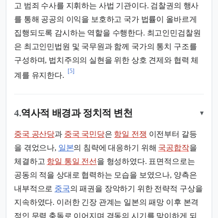
고 범죄 수사를 지휘하는 사법 기관이다. 검찰권의 행사
를 통해 공공의 이익을 보호하고 국가 법률이 올바르게
집행되도록 감시하는 역할을 수행한다. 최고인민검찰원
은 최고인민법원 및 국무원과 함께 국가의 통치 구조를
구성하며, 법치주의의 실현을 위한 상호 견제와 협력 체
[5]
계를 유지한다.
4.
역사적 배경과 정치적 변천
▾
중국 공산당
과
중국 국민당
은
항일 전쟁
이전부터 갈등
을 겪었으나,
일본
의 침략에 대응하기 위해
국공합작
을
체결하고
항일 통일 전선
을 형성하였다. 표면적으로는
공동의 적을 상대로 협력하는 모습을 보였으나, 양측은
내부적으로
중국
의 패권을 장악하기 위한 전략적 구상을
지속하였다. 이러한 긴장 관계는 일본의 패망 이후 본격
적인 무력 충돌로 이어지며 격동의 시기를 맞이하게 되