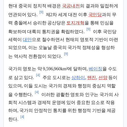
현대 중국의 정치적 배경은
국공내전
의 결과와 밀접하게
[9]
연관되어 있다.
제2차 세계 대전 이후
국민당
과의 무
력 충돌에서 승리한 공산당은
토지개혁
을 통해 민심을
[9]
확보하며 대륙의 통치권을 확립하였다.
이후 국민당
세력이
대만
으로 철수하면서 현재의 영토적 기반이 마련
되었으며, 이는 오늘날 중국의 국가적 정체성을 형성하
[9]
는 역사적 전환점이 되었다.
국가의 영토는 약 9,596,960km²에 달하며,
베이징
을 수도
[4]
로 삼고 있다.
주요 도시로는
상하이
,
톈진
,
선양
등이
있으며, 이들 도시는 국가의 경제와 행정의 중심지 역할
[4]
을 수행한다.
이러한 광활한 영토와 인구는 국가의 사
회적 시스템과 경제적 운영에 있어 중요한 요소로 작용
하며, 국가의 안정적인 통치를 위한 행정적 기반을 제공
[4]
한다.