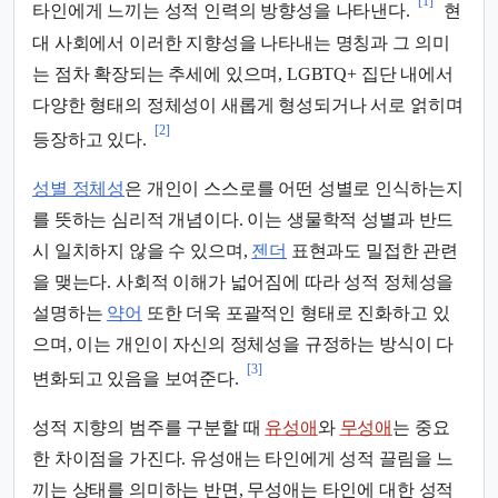
[1]
타인에게 느끼는 성적 인력의 방향성을 나타낸다.
현
대 사회에서 이러한 지향성을 나타내는 명칭과 그 의미
는 점차 확장되는 추세에 있으며, LGBTQ+ 집단 내에서
다양한 형태의 정체성이 새롭게 형성되거나 서로 얽히며
[2]
등장하고 있다.
성별 정체성
은 개인이 스스로를 어떤 성별로 인식하는지
를 뜻하는 심리적 개념이다. 이는 생물학적 성별과 반드
시 일치하지 않을 수 있으며,
젠더
표현과도 밀접한 관련
을 맺는다. 사회적 이해가 넓어짐에 따라 성적 정체성을
설명하는
약어
또한 더욱 포괄적인 형태로 진화하고 있
으며, 이는 개인이 자신의 정체성을 규정하는 방식이 다
[3]
변화되고 있음을 보여준다.
성적 지향의 범주를 구분할 때
유성애
와
무성애
는 중요
한 차이점을 가진다. 유성애는 타인에게 성적 끌림을 느
끼는 상태를 의미하는 반면, 무성애는 타인에 대한 성적