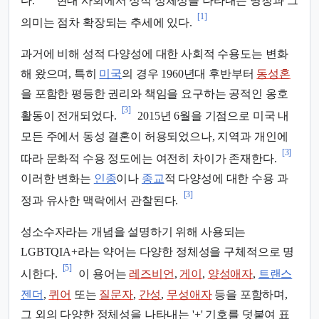
다.
현대 사회에서 성적 정체성을 나타내는 명칭과 그
[1]
의미는 점차 확장되는 추세에 있다.
과거에 비해 성적 다양성에 대한 사회적 수용도는 변화
해 왔으며, 특히
미국
의 경우 1960년대 후반부터
동성혼
을 포함한 평등한 권리와 책임을 요구하는 공적인 옹호
[3]
활동이 전개되었다.
2015년 6월을 기점으로 미국 내
모든 주에서 동성 결혼이 허용되었으나, 지역과 개인에
[3]
따라 문화적 수용 정도에는 여전히 차이가 존재한다.
이러한 변화는
인종
이나
종교
적 다양성에 대한 수용 과
[3]
정과 유사한 맥락에서 관찰된다.
성소수자라는 개념을 설명하기 위해 사용되는
LGBTQIA+라는 약어는 다양한 정체성을 구체적으로 명
[5]
시한다.
이 용어는
레즈비언
,
게이
,
양성애자
,
트랜스
젠더
,
퀴어
또는
질문자
,
간성
,
무성애자
등을 포함하며,
그 외의 다양한 정체성을 나타내는 '+' 기호를 덧붙여 표