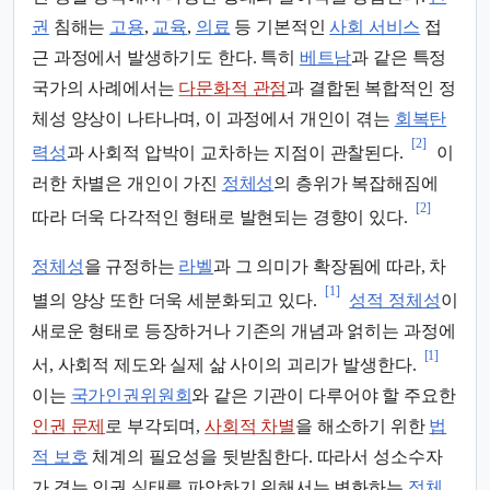
권
침해는
고용
,
교육
,
의료
등 기본적인
사회 서비스
접
근 과정에서 발생하기도 한다. 특히
베트남
과 같은 특정
국가의 사례에서는
다문화적 관점
과 결합된 복합적인 정
체성 양상이 나타나며, 이 과정에서 개인이 겪는
회복탄
[2]
력성
과 사회적 압박이 교차하는 지점이 관찰된다.
이
러한 차별은 개인이 가진
정체성
의 층위가 복잡해짐에
[2]
따라 더욱 다각적인 형태로 발현되는 경향이 있다.
정체성
을 규정하는
라벨
과 그 의미가 확장됨에 따라, 차
[1]
별의 양상 또한 더욱 세분화되고 있다.
성적 정체성
이
새로운 형태로 등장하거나 기존의 개념과 얽히는 과정에
[1]
서, 사회적 제도와 실제 삶 사이의 괴리가 발생한다.
이는
국가인권위원회
와 같은 기관이 다루어야 할 주요한
인권 문제
로 부각되며,
사회적 차별
을 해소하기 위한
법
적 보호
체계의 필요성을 뒷받침한다. 따라서 성소수자
가 겪는 인권 실태를 파악하기 위해서는 변화하는
정체