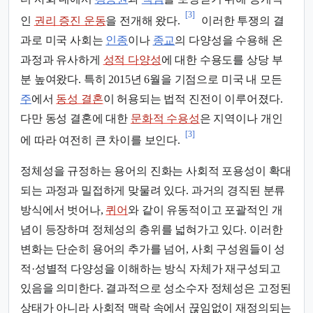
[3]
인
권리 증진 운동
을 전개해 왔다.
이러한 투쟁의 결
과로 미국 사회는
인종
이나
종교
의 다양성을 수용해 온
과정과 유사하게
성적 다양성
에 대한 수용도를 상당 부
분 높여왔다. 특히 2015년 6월을 기점으로 미국 내 모든
주
에서
동성 결혼
이 허용되는 법적 진전이 이루어졌다.
다만 동성 결혼에 대한
문화적 수용성
은 지역이나 개인
[3]
에 따라 여전히 큰 차이를 보인다.
정체성을 규정하는 용어의 진화는 사회적 포용성이 확대
되는 과정과 밀접하게 맞물려 있다. 과거의 경직된 분류
방식에서 벗어나,
퀴어
와 같이 유동적이고 포괄적인 개
념이 등장하며 정체성의 층위를 넓혀가고 있다. 이러한
변화는 단순히 용어의 추가를 넘어, 사회 구성원들이 성
적·성별적 다양성을 이해하는 방식 자체가 재구성되고
있음을 의미한다. 결과적으로 성소수자 정체성은 고정된
상태가 아니라 사회적 맥락 속에서 끊임없이 재정의되는