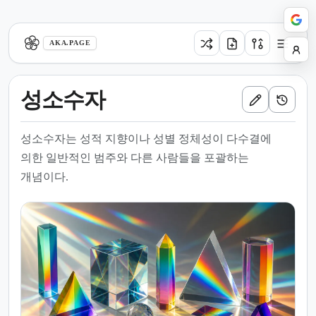
aka.page
AKA.PAGE
성소수자
성소수자는 성적 지향이나 성별 정체성이 다수결에
의한 일반적인 범주와 다른 사람들을 포괄하는
개념이다.