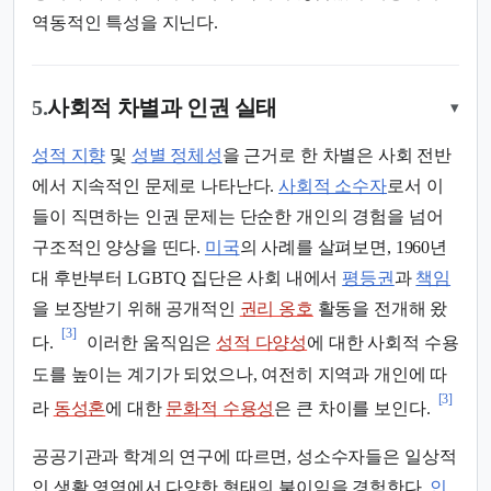
역동적인 특성을 지닌다.
5.
사회적 차별과 인권 실태
▾
성적 지향
및
성별 정체성
을 근거로 한 차별은 사회 전반
에서 지속적인 문제로 나타난다.
사회적 소수자
로서 이
들이 직면하는 인권 문제는 단순한 개인의 경험을 넘어
구조적인 양상을 띤다.
미국
의 사례를 살펴보면, 1960년
대 후반부터 LGBTQ 집단은 사회 내에서
평등권
과
책임
을 보장받기 위해 공개적인
권리 옹호
활동을 전개해 왔
[3]
다.
이러한 움직임은
성적 다양성
에 대한 사회적 수용
도를 높이는 계기가 되었으나, 여전히 지역과 개인에 따
[3]
라
동성혼
에 대한
문화적 수용성
은 큰 차이를 보인다.
공공기관과 학계의 연구에 따르면, 성소수자들은 일상적
인 생활 영역에서 다양한 형태의 불이익을 경험한다.
인