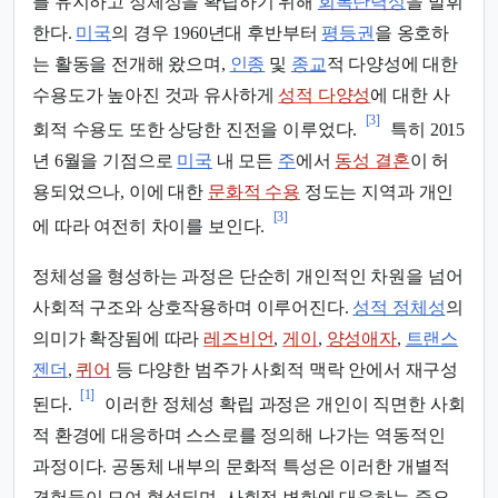
를 유지하고 정체성을 확립하기 위해
회복탄력성
을 발휘
한다.
미국
의 경우 1960년대 후반부터
평등권
을 옹호하
는 활동을 전개해 왔으며,
인종
및
종교
적 다양성에 대한
수용도가 높아진 것과 유사하게
성적 다양성
에 대한 사
[3]
회적 수용도 또한 상당한 진전을 이루었다.
특히 2015
년 6월을 기점으로
미국
내 모든
주
에서
동성 결혼
이 허
용되었으나, 이에 대한
문화적 수용
정도는 지역과 개인
[3]
에 따라 여전히 차이를 보인다.
정체성을 형성하는 과정은 단순히 개인적인 차원을 넘어
사회적 구조와 상호작용하며 이루어진다.
성적 정체성
의
의미가 확장됨에 따라
레즈비언
,
게이
,
양성애자
,
트랜스
젠더
,
퀴어
등 다양한 범주가 사회적 맥락 안에서 재구성
[1]
된다.
이러한 정체성 확립 과정은 개인이 직면한 사회
적 환경에 대응하며 스스로를 정의해 나가는 역동적인
과정이다. 공동체 내부의 문화적 특성은 이러한 개별적
경험들이 모여 형성되며, 사회적 변화에 대응하는 중요