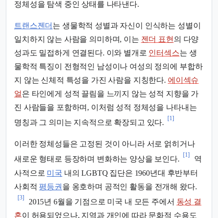
정체성을 탐색 중인 상태를 나타낸다.
트랜스젠더
는 생물학적 성별과 자신이 인식하는 성별이
일치하지 않는 사람을 의미하며, 이는
젠더 표현
의 다양
성과도 밀접하게 연결된다. 이와 별개로
인터섹스
는 생
물학적 특징이 전형적인 남성이나 여성의 정의에 부합하
지 않는 신체적 특성을 가진 사람을 지칭한다.
에이섹슈
얼
은 타인에게 성적 끌림을 느끼지 않는 성적 지향을 가
진 사람들을 포함하며, 이처럼 성적 정체성을 나타내는
[1]
명칭과 그 의미는 지속적으로 확장되고 있다.
이러한 정체성들은 고정된 것이 아니라 서로 얽히거나
[1]
새로운 형태로 등장하며 변화하는 양상을 보인다.
역
사적으로
미국
내의 LGBTQ 집단은 1960년대 후반부터
사회적
평등권
을 옹호하며 공적인 활동을 전개해 왔다.
[3]
2015년 6월을 기점으로 미국 내 모든 주에서
동성 결
혼
이 허용되었으나, 지역과 개인에 따라 문화적 수용도