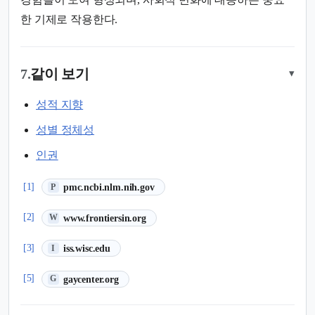
한 기제로 작용한다.
7.
같이 보기
▾
성적 지향
성별 정체성
인권
(새 탭에서 열림)
[1]
pmc.ncbi.nlm.nih.gov
P
(새 탭에서 열림)
[2]
www.frontiersin.org
W
(새 탭에서 열림)
[3]
iss.wisc.edu
I
(새 탭에서 열림)
[5]
gaycenter.org
G