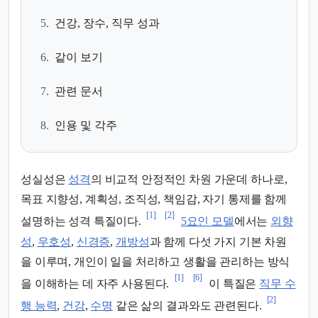
5.
건강, 장수, 직무 성과
6.
같이 보기
7.
관련 문서
8.
인용 및 각주
성실성은
성격
의 비교적 안정적인 차원 가운데 하나로,
목표 지향성, 계획성, 조직성, 책임감, 자기 통제를 함께
[1]
[2]
설명하는 성격 특질이다.
5요인 모델
에서는
외향
성
,
우호성
,
신경증
,
개방성
과 함께 다섯 가지 기본 차원
을 이루며, 개인이 일을 처리하고 생활을 관리하는 방식
[1]
[6]
을 이해하는 데 자주 사용된다.
이 특질은
직무 수
[2]
행 능력
,
건강
,
수명
같은 삶의 결과와도 관련된다.