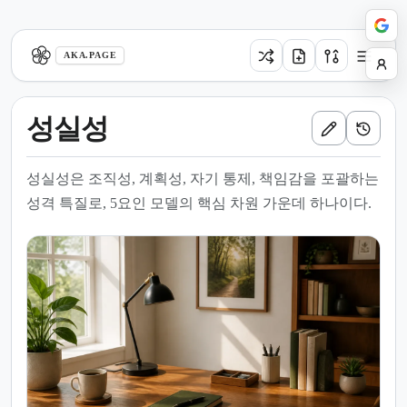
aka.page
AKA.PAGE
성실성
성실성은 조직성, 계획성, 자기 통제, 책임감을 포괄하는
성격 특질로, 5요인 모델의 핵심 차원 가운데 하나이다.